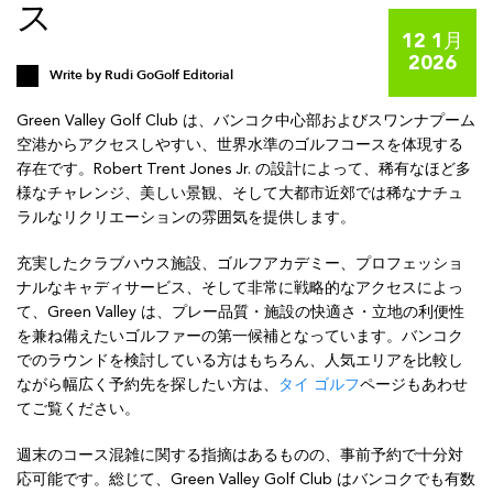
ス
12 1月
2026
Write by
Rudi GoGolf Editorial
Green Valley Golf Club は、バンコク中心部およびスワンナプーム
空港からアクセスしやすい、世界水準のゴルフコースを体現する
存在です。Robert Trent Jones Jr. の設計によって、稀有なほど多
様なチャレンジ、美しい景観、そして大都市近郊では稀なナチュ
ラルなリクリエーションの雰囲気を提供します。
充実したクラブハウス施設、ゴルフアカデミー、プロフェッショ
ナルなキャディサービス、そして非常に戦略的なアクセスによっ
て、Green Valley は、プレー品質・施設の快適さ・立地の利便性
を兼ね備えたいゴルファーの第一候補となっています。バンコク
でのラウンドを検討している方はもちろん、人気エリアを比較し
ながら幅広く予約先を探したい方は、
タイ ゴルフ
ページもあわせ
てご覧ください。
週末のコース混雑に関する指摘はあるものの、事前予約で十分対
応可能です。総じて、Green Valley Golf Club はバンコクでも有数