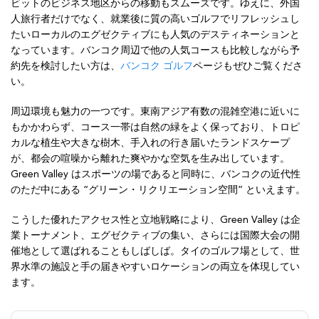
ビットのビジネス地区からの移動もスムーズです。ゆえに、外国
人旅行者だけでなく、就業後に質の高いゴルフでリフレッシュし
たいローカルのエグゼクティブにも人気のデスティネーションと
なっています。バンコク周辺で他の人気コースも比較しながら予
約先を検討したい方は、
バンコク ゴルフ
ページもぜひご覧くださ
い。
周辺環境も魅力の一つです。東南アジア有数の混雑空港に近いに
もかかわらず、コース一帯は自然の緑をよく保っており、トロピ
カルな植生や大きな樹木、手入れの行き届いたランドスケープ
が、都会の喧噪から離れた爽やかな空気を生み出しています。
Green Valley はスポーツの場であると同時に、バンコクの近代性
のただ中にある “グリーン・リクリエーション空間” といえます。
こうした優れたアクセス性と立地戦略により、Green Valley は企
業トーナメント、エグゼクティブの集い、さらには国際大会の開
催地として選ばれることもしばしば。タイのゴルフ場として、世
界水準の施設と手の届きやすいロケーションの両立を体現してい
ます。