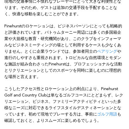
現地の交通事情に不慣れなプレーヤーにとって大きな利便性とな
ります。そのため、ゲストは追加の交通手段を手配することな
く、快適な移動を楽しむことができます。
Pinehurstのロケーションは、ビジネスパーソンにとっても戦略的
と評価されています。パトゥムターニー周辺には多くの多国籍企
業や大規模な教育・研究機関があり、このクラブをインフォーマ
ルなビジネスミーティングの場として利用するケースも少なくあ
りません。とくに企業ラウンドでは、参加者同士の
ペアリング
や
進行のしやすさも重視されます。トロピカルな自然環境とモダン
な施設が組み合わさったPinehurstは、プロフェッショナルな活動
とリクリエーションとしてのスポーツを同時に楽しむのに理想的
な場所と言えます。
こうしたアクセス性とロケーション上の利点により、Pinehurst
Golf and Country Clubは単なるゴルフコースにとどまらず、レク
リエーション、ビジネス、ファミリーアクティビティといった多
様なニーズに対応できるライフスタイルデスティネーションとな
っています。初めて現地でプレーする方は、事前に
ゴルフ用語
も
確認しておくと、よりスムーズに楽しめるでしょう。