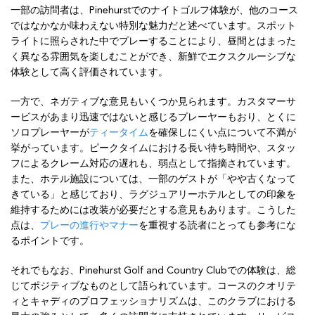
一部の訪問者は、Pinehurstでのナイトゴルフ体験が、他のコース
ではなかなか味わえない特別な魅力だと述べています。スポット
ライトに照らされた中でプレーすることにより、昼間とはまった
く異なる雰囲気を楽しむことができ、新鮮でエクスクルーシブな
体験として高く評価されています。
一方で、ネガティブな意見もいくつか見られます。カスタマーサ
ービスがあまり迅速ではないと感じるプレーヤーもおり、とくに
ソロプレーヤーが
ティータイム
を確保しにくい点について不満が
挙がっています。ピークタイムにおける長い待ち時間や、スタッ
フによるクレーム対応の遅れも、弱点として指摘されています。
また、ホテル施設については、一部のゲストが「やや古くなって
きている」と感じており、ラグジュアリーホテルとしての印象を
維持するためには改装が必要だとする意見もあります。こうした
点は、
プレーの進行やマナー
を重視する読者にとっても参考にな
るポイントです。
それでもなお、Pinehurst Golf and Country Clubでの体験は、総
じてポジティブなものとして語られています。コースのクオリテ
ィとキャディのプロフェッショナリズムは、このクラブにおける