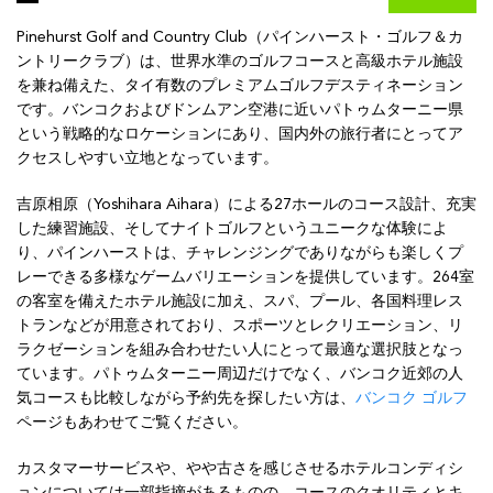
Pinehurst Golf and Country Club（パインハースト・ゴルフ＆カ
ントリークラブ）は、世界水準のゴルフコースと高級ホテル施設
を兼ね備えた、タイ有数のプレミアムゴルフデスティネーション
です。バンコクおよびドンムアン空港に近いパトゥムターニー県
という戦略的なロケーションにあり、国内外の旅行者にとってア
クセスしやすい立地となっています。
吉原相原（Yoshihara Aihara）による27ホールのコース設計、充実
した練習施設、そしてナイトゴルフというユニークな体験によ
り、パインハーストは、チャレンジングでありながらも楽しくプ
レーできる多様なゲームバリエーションを提供しています。264室
の客室を備えたホテル施設に加え、スパ、プール、各国料理レス
トランなどが用意されており、スポーツとレクリエーション、リ
ラクゼーションを組み合わせたい人にとって最適な選択肢となっ
ています。パトゥムターニー周辺だけでなく、バンコク近郊の人
気コースも比較しながら予約先を探したい方は、
バンコク ゴルフ
ページもあわせてご覧ください。
カスタマーサービスや、やや古さを感じさせるホテルコンディシ