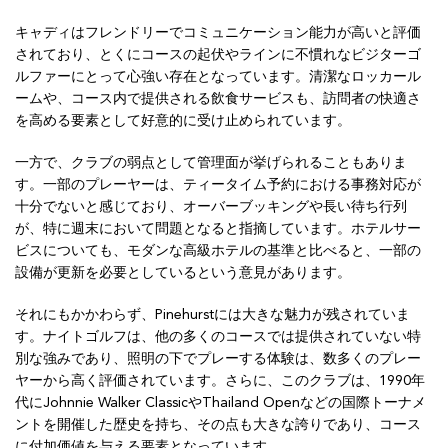
キャディはフレンドリーでコミュニケーション能力が高いと評価
されており、とくにコースの起伏やラインに不慣れなビジターゴ
ルファーにとって心強い存在となっています。清潔なロッカール
ームや、コース内で提供される飲食サービスも、訪問者の快適さ
を高める要素として好意的に受け止められています。
一方で、クラブの弱点として管理面が挙げられることもありま
す。一部のプレーヤーは、ティータイム予約における事務対応が
十分でないと感じており、オーバーブッキングや長い待ち行列
が、特に週末において問題となると指摘しています。ホテルサー
ビスについても、モダンな高級ホテルの基準と比べると、一部の
設備が更新を必要としているという意見があります。
それにもかかわらず、Pinehurstには大きな魅力が残されていま
す。ナイトゴルフは、他の多くのコースでは提供されていない特
別な強みであり、照明の下でプレーする体験は、数多くのプレー
ヤーから高く評価されています。さらに、このクラブは、1990年
代にJohnnie Walker ClassicやThailand Openなどの国際トーナメ
ントを開催した歴史を持ち、その点も大きな誇りであり、コース
に付加価値を与える要素となっています。