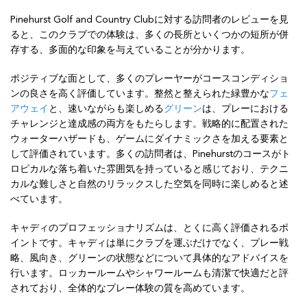
Pinehurst Golf and Country Clubに対する訪問者のレビューを見
ると、このクラブでの体験は、多くの長所といくつかの短所が併
存する、多面的な印象を与えていることが分かります。
ポジティブな面として、多くのプレーヤーがコースコンディショ
ンの良さを高く評価しています。整然と整えられた緑豊かな
フェ
アウェイ
と、速いながらも楽しめる
グリーン
は、プレーにおける
チャレンジと達成感の両方をもたらします。戦略的に配置された
ウォーターハザードも、ゲームにダイナミックさを加える要素と
して評価されています。多くの訪問者は、Pinehurstのコースがト
ロピカルな落ち着いた雰囲気を持っていると感じており、テクニ
カルな難しさと自然のリラックスした空気を同時に楽しめると述
べています。
キャディのプロフェッショナリズムは、とくに高く評価されるポ
イントです。キャディは単にクラブを運ぶだけでなく、プレー戦
略、風向き、グリーンの状態などについて具体的なアドバイスを
行います。ロッカールームやシャワールームも清潔で快適だと評
されており、全体的なプレー体験の質を高めています。