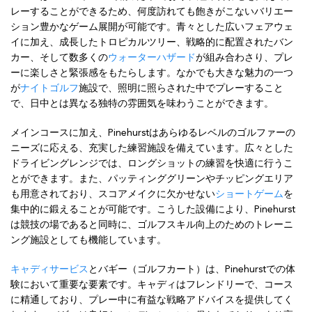
レーすることができるため、何度訪れても飽きがこないバリエー
ション豊かなゲーム展開が可能です。青々とした広いフェアウェ
イに加え、成長したトロピカルツリー、戦略的に配置されたバン
カー、そして数多くの
ウォーターハザード
が組み合わさり、プレ
ーに楽しさと緊張感をもたらします。なかでも大きな魅力の一つ
が
ナイトゴルフ
施設で、照明に照らされた中でプレーすること
で、日中とは異なる独特の雰囲気を味わうことができます。
メインコースに加え、Pinehurstはあらゆるレベルのゴルファーの
ニーズに応える、充実した練習施設を備えています。広々とした
ドライビングレンジでは、ロングショットの練習を快適に行うこ
とができます。また、パッティンググリーンやチッピングエリア
も用意されており、スコアメイクに欠かせない
ショートゲーム
を
集中的に鍛えることが可能です。こうした設備により、Pinehurst
は競技の場であると同時に、ゴルフスキル向上のためのトレーニ
ング施設としても機能しています。
キャディサービス
とバギー（ゴルフカート）は、Pinehurstでの体
験において重要な要素です。キャディはフレンドリーで、コース
に精通しており、プレー中に有益な戦略アドバイスを提供してく