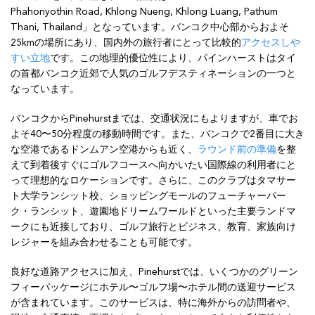
Phahonyothin Road, Khlong Nueng, Khlong Luang, Pathum
Thani, Thailand」となっています。バンコク中心部からおよそ
25kmの場所にあり、国内外の旅行者にとって比較的
アクセスしや
すい立地
です。この地理的優位性により、パインハーストはタイ
の首都バンコク近郊で人気のゴルフデスティネーションの一つと
なっています。
バンコクからPinehurstまでは、交通状況にもよりますが、車でお
よそ40〜50分程度の移動時間です。また、バンコクで2番目に大き
な空港であるドンムアン空港からも近く、
ラウンド前の準備
を整
えて到着後すぐにゴルフコースへ向かいたい国際線の利用者にと
って理想的なロケーションです。さらに、このクラブはタマサー
ト大学ランシット校、ショッピングモールのフューチャーパー
ク・ランシット、遊園地ドリームワールドといった主要ランドマ
ークにも近接しており、ゴルフ旅行とビジネス、教育、家族向け
レジャーを組み合わせることも可能です。
良好な道路アクセスに加え、Pinehurstでは、いくつかのグリーン
フィーパッケージにホテル〜ゴルフ場〜ホテル間の送迎サービス
が含まれています。このサービスは、特に海外からの訪問者や、