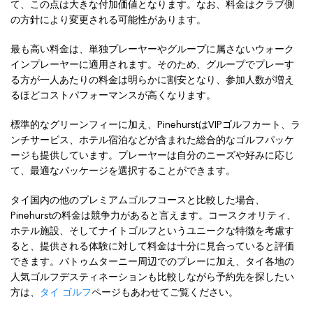
て、この点は大きな付加価値となります。なお、料金はクラブ側
の方針により変更される可能性があります。
最も高い料金は、単独プレーヤーやグループに属さないウォーク
インプレーヤーに適用されます。そのため、グループでプレーす
る方が一人あたりの料金は明らかに割安となり、参加人数が増え
るほどコストパフォーマンスが高くなります。
標準的なグリーンフィーに加え、PinehurstはVIPゴルフカート、ラ
ンチサービス、ホテル宿泊などが含まれた総合的なゴルフパッケ
ージも提供しています。プレーヤーは自分のニーズや好みに応じ
て、最適なパッケージを選択することができます。
タイ国内の他のプレミアムゴルフコースと比較した場合、
Pinehurstの料金は競争力があると言えます。コースクオリティ、
ホテル施設、そしてナイトゴルフというユニークな特徴を考慮す
ると、提供される体験に対して料金は十分に見合っていると評価
できます。パトゥムターニー周辺でのプレーに加え、タイ各地の
人気ゴルフデスティネーションも比較しながら予約先を探したい
方は、
タイ ゴルフ
ページもあわせてご覧ください。