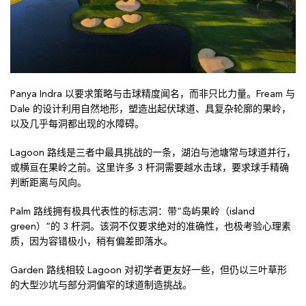
Panya Indra 以要求策略与击球精度闻名，而非只比力量。Fream 与
Dale 的设计利用自然地形，塑造出起伏球道、具复杂轮廓的果岭，
以及几乎每洞都出现的水障碍。
Lagoon 路线是三者中最具挑战的一条，湖泊与池塘常与球道并行，
或横亘在果岭之前。这里许多 3 杆洞需要越水击球，要求球手精确
判断距离与风向。
Palm 路线拥有极具代表性的标志洞：带“岛屿果岭（island
green）”的 3 杆洞。该洞不仅要求绝对的准确性，也极考验心理素
质，因为容错极小，稍有偏差即落水。
Garden 路线相较 Lagoon 对初学者更友好一些，但仍以三叶草形
的大型沙坑与部分洞偏窄的球道制造挑战。