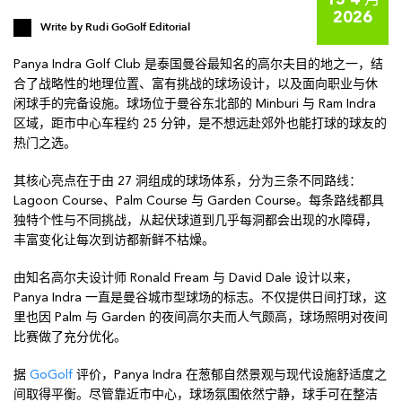
13 4 月
2026
Write by
Rudi GoGolf Editorial
Panya Indra Golf Club 是泰国曼谷最知名的高尔夫目的地之一，结
合了战略性的地理位置、富有挑战的球场设计，以及面向职业与休
闲球手的完备设施。球场位于曼谷东北部的 Minburi 与 Ram Indra
区域，距市中心车程约 25 分钟，是不想远赴郊外也能打球的球友的
热门之选。
其核心亮点在于由 27 洞组成的球场体系，分为三条不同路线：
Lagoon Course、Palm Course 与 Garden Course。每条路线都具
独特个性与不同挑战，从起伏球道到几乎每洞都会出现的水障碍，
丰富变化让每次到访都新鲜不枯燥。
由知名高尔夫设计师 Ronald Fream 与 David Dale 设计以来，
Panya Indra 一直是曼谷城市型球场的标志。不仅提供日间打球，这
里也因 Palm 与 Garden 的夜间高尔夫而人气颇高，球场照明对夜间
比赛做了充分优化。
据
GoGolf
评价，Panya Indra 在葱郁自然景观与现代设施舒适度之
间取得平衡。尽管靠近市中心，球场氛围依然宁静，球手可在整洁