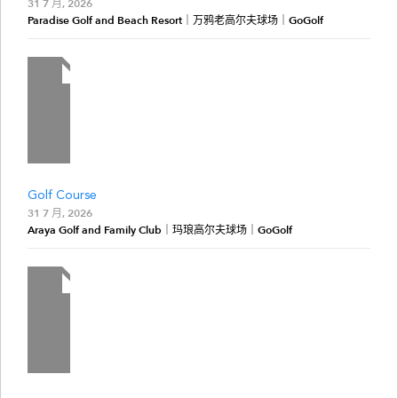
31 7 月, 2026
Paradise Golf and Beach Resort｜万鸦老高尔夫球场｜GoGolf
Golf Course
31 7 月, 2026
Araya Golf and Family Club｜玛琅高尔夫球场｜GoGolf