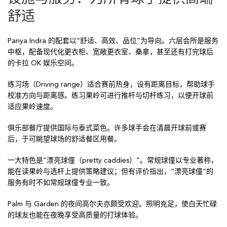
舒适
Panya Indra 的配套以“舒适、高效、品位”为导向。六层会所是服务
中枢，配备现代化更衣柜、宽敞更衣室、桑拿，甚至还有打完球后
的卡拉 OK 娱乐空间。
练习场（Driving range）适合赛前热身，设有距离目标，帮助球手
校准方向与距离感。练习果岭可进行推杆与切杆练习，以便开球前
适应果岭速度。
俱乐部餐厅提供国际与泰式菜色。许多球手会在清晨开球前或赛
后，于可眺望球场的舒适餐区用餐。
一大特色是“漂亮球僮（pretty caddies）”。常规球僮以专业著称，
能在读果岭与选杆上提供策略建议；但有评价指出，“漂亮球僮”的
服务有时不如常规球僮专业一致。
Palm 与 Garden 的夜间高尔夫亦颇受欢迎。照明充足，使白天忙碌
的球友也能在夜晚享受高质量的打球体验。