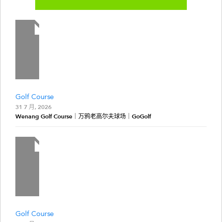
Golf Course
31 7 月, 2026
Wenang Golf Course｜万鸦老高尔夫球场｜GoGolf
Golf Course