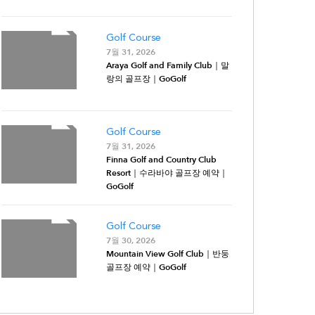
Golf Course
7월 31, 2026
Araya Golf and Family Club｜말
랑의 골프장｜GoGolf
Golf Course
7월 31, 2026
Finna Golf and Country Club
Resort｜수라바야 골프장 예약｜
GoGolf
Golf Course
7월 30, 2026
Mountain View Golf Club｜반둥
골프장 예약｜GoGolf