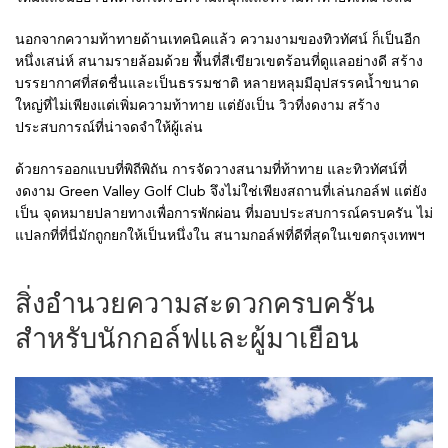
นอกจากความท้าทายด้านเทคนิคแล้ว ความงามของทิวทัศน์ ก็เป็นอีก
หนึ่งเสน่ห์ สนามรายล้อมด้วย พื้นที่สีเขียวเขตร้อนที่ดูแลอย่างดี สร้าง
บรรยากาศที่สดชื่นและเป็นธรรมชาติ หลายหลุมมีอุปสรรคน้ำขนาด
ใหญ่ที่ไม่เพียงแต่เพิ่มความท้าทาย แต่ยังเป็น วิวที่งดงาม สร้าง
ประสบการณ์ที่น่าจดจำให้ผู้เล่น
ด้วยการออกแบบที่พิถีพิถัน การจัดวางสนามที่ท้าทาย และทิวทัศน์ที่
งดงาม Green Valley Golf Club จึงไม่ใช่เพียงสถานที่เล่นกอล์ฟ แต่ยัง
เป็น จุดหมายปลายทางเพื่อการพักผ่อน ที่มอบประสบการณ์ครบครัน ไม่
แปลกที่ที่นี่มักถูกยกให้เป็นหนึ่งใน สนามกอล์ฟที่ดีที่สุดในเขตกรุงเทพฯ
สิ่งอำนวยความสะดวกครบครัน
สำหรับนักกอล์ฟและผู้มาเยือน