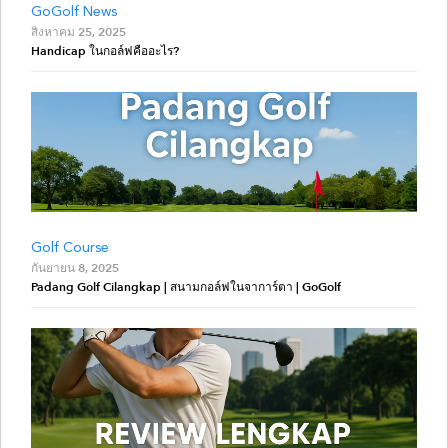
GoGolf News
สิงหาคม 25, 2025
Handicap ในกอล์ฟคืออะไร?
Golf Course
กันยายน 8, 2025
Padang Golf Cilangkap | สนามกอล์ฟในจาการ์ตา | GoGolf