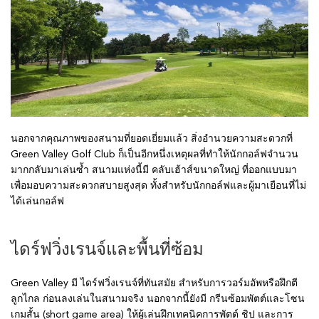
นอกจากคุณภาพของสนามที่ยอดเยี่ยมแล้ว สิ่งอำนวยความสะดวกที่
Green Valley Golf Club ก็เป็นอีกหนึ่งเหตุผลที่ทำให้นักกอล์ฟจำนวน
มากกลับมาเล่นซ้ำ สนามแห่งนี้มี คลับเฮ้าส์ขนาดใหญ่ ที่ออกแบบมา
เพื่อมอบความสะดวกสบายสูงสุด ทั้งสำหรับนักกอล์ฟและผู้มาเยือนที่ไม่
ได้เล่นกอล์ฟ
ไดร์ฟวิ่งเรนจ์และพื้นที่ซ้อม
Green Valley มี ไดร์ฟวิ่งเรนจ์ที่ทันสมัย สำหรับการวอร์มอัพหรือฝึกตี
ลูกไกล ก่อนลงเล่นในสนามจริง นอกจากนี้ยังมี กรีนซ้อมพัตต์และโซน
เกมสั้น (short game area) ให้ผู้เล่นฝึกเทคนิคการพัตต์ ชิป และการ