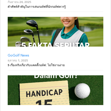
กันยายน 24, 2025
คำศัพท์สำคัญในการเล่นกอล์ฟที่นักกอล์ฟควรรู้
GoGolf News
ตุลาคม 1, 2025
5 เรื่องจริงเกี่ยวกับแคดดี้กอล์ฟ: ไม่ใช่งานง่าย