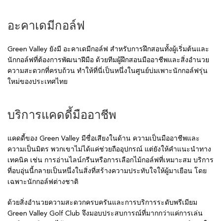
อะคาเดมีกอล์ฟ
Green Valley ยังมี อะคาเดมีกอล์ฟ สำหรับการฝึกสอนทั้งผู้เริ่มต้นและ
นักกอล์ฟที่ต้องการพัฒนาฝีมือ ด้วยทีมผู้ฝึกสอนมืออาชีพและสิ่งอำนวย
ความสะดวกที่ครบถ้วน ทำให้ที่นี่เป็นหนึ่งในศูนย์บ่มเพาะนักกอล์ฟรุ่น
ใหม่ของประเทศไทย
บริการแคดดี้มืออาชีพ
แคดดี้ของ Green Valley มีชื่อเสียงในด้าน ความเป็นมืออาชีพและ
ความเป็นมิตร พวกเขาไม่ได้แค่ช่วยถืออุปกรณ์ แต่ยังให้คำแนะนำทาง
เทคนิค เช่น การอ่านไลน์กรีนหรือการเลือกไม้กอล์ฟที่เหมาะสม บริการ
ที่อบอุ่นนี้กลายเป็นหนึ่งในสิ่งที่สร้างความประทับใจให้ผู้มาเยือน โดย
เฉพาะนักกอล์ฟต่างชาติ
ด้วยสิ่งอำนวยความสะดวกครบครันและการบริการระดับพรีเมียม
Green Valley Golf Club จึงมอบประสบการณ์ที่มากกว่าแค่การเล่น