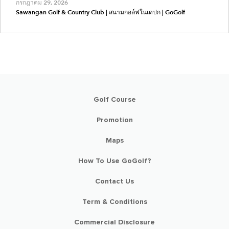
กรกฎาคม 29, 2026
Sawangan Golf & Country Club | สนามกอล์ฟในเดปก | GoGolf
Golf Course
Promotion
Maps
How To Use GoGolf?
Contact Us
Term & Conditions
Commercial Disclosure