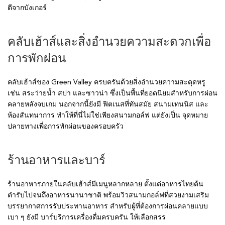
ตีจากบังเกอร์
คลับเฮ้าส์และสิ่งอำนวยความสะดวกเพื่อ
การพักผ่อน
คลับเฮ้าส์ของ Green Valley ครบครันด้วยสิ่งอำนวยความสะดุดหรู
เช่น สระว่ายน้ำ สปา และซาวน่า ซึ่งเป็นพื้นที่ยอดนิยมสำหรับการผ่อน
คลายหลังจบเกม นอกจากนี้ยังมี ฟิตเนสที่ทันสมัย สนามเทนนิส และ
ห้องสันทนาการ ทำให้ที่นี่ไม่ใช่เพียงสนามกอล์ฟ แต่ยังเป็น จุดหมาย
ปลายทางเพื่อการพักผ่อนของครอบครัว
ร้านอาหารและบาร์
ร้านอาหารภายในคลับเฮ้าส์มีเมนูหลากหลาย ตั้งแต่อาหารไทยต้น
ตำรับไปจนถึงอาหารนานาชาติ พร้อมวิวสนามกอล์ฟที่สวยงามเสริม
บรรยากาศการรับประทานอาหาร สำหรับผู้ที่ต้องการผ่อนคลายแบบ
เบา ๆ ยังมี บาร์บริการเครื่องดื่มครบครัน ให้เลือกสรร