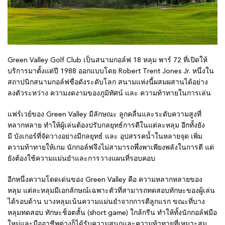
Green Valley Golf Club เป็นสนามกอล์ฟ 18 หลุม พาร์ 72 ที่เปิดให้
บริการมาตั้งแต่ปี 1988 ออกแบบโดย Robert Trent Jones Jr. หนึ่งใน
สถาปนิกสนามกอล์ฟชื่อดังระดับโลก สนามแห่งนี้ผสมผสานได้อย่าง
ลงตัวระหว่าง ความงดงามของภูมิทัศน์ และ ความท้าทายในการเล่น
แฟร์เวย์ของ Green Valley มีลักษณะ ลูกคลื่นและระดับความสูงที่
หลากหลาย ทำให้ผู้เล่นต้องปรับกลยุทธ์การตีในแต่ละหลุม อีกทั้งยัง
มี บังเกอร์ที่จัดวางอย่างมีกลยุทธ์ และ อุปสรรคน้ำในหลายจุด เพิ่ม
ความท้าทายให้เกม นักกอล์ฟจึงไม่สามารถพึ่งพาเพียงพลังในการตี แต่
ยังต้องใช้ความแม่นยำและการวางแผนที่รอบคอบ
อีกหนึ่งความโดดเด่นของ Green Valley คือ ความหลากหลายของ
หลุม แต่ละหลุมมีเอกลักษณ์เฉพาะตัวที่สามารถทดสอบทักษะของผู้เล่น
ได้รอบด้าน บางหลุมเน้นความแม่นยำจากการตีลูกแรก ขณะที่บาง
หลุมทดสอบ ทักษะช็อตสั้น (short game) ใกล้กรีน ทำให้ทั้งนักกอล์ฟมือ
ใหม่และมืออาชีพต่างก็ได้รับความสนุกและความท้าทายที่เหมาะสม