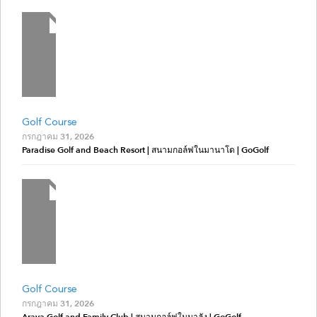
Golf Course
กรกฎาคม 31, 2026
Paradise Golf and Beach Resort | สนามกอล์ฟในมานาโด | GoGolf
Golf Course
กรกฎาคม 31, 2026
Araya Golf and Family Club | สนามกอล์ฟในมาลัง | GoGolf