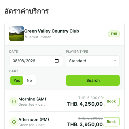
อัตราค่าบริการ