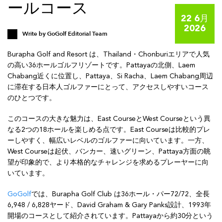
ールコース
22 6月
2026
Write by
GoGolf Editorial Team
Burapha Golf and Resort は、Thailand・Chonburiエリアで人気
の高い36ホールゴルフリゾートです。Pattayaの北側、Laem
Chabang近くに位置し、Pattaya、Si Racha、Laem Chabang周辺
に滞在する日本人ゴルファーにとって、アクセスしやすいコース
のひとつです。
このコースの大きな魅力は、East CourseとWest Courseという異
なる2つの18ホールを楽しめる点です。East Courseは比較的プレ
ーしやすく、幅広いレベルのゴルファーに向いています。一方、
West Courseは起伏、バンカー、速いグリーン、Pattaya方面の眺
望が印象的で、より本格的なチャレンジを求めるプレーヤーに向
いています。
GoGolf
では、Burapha Golf Club は36ホール・パー72/72、全長
6,948 / 6,828ヤード、David Graham & Gary Panks設計、1993年
開場のコースとして紹介されています。Pattayaから約30分という