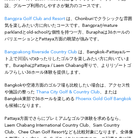
設、グループ利用のしやすさが魅力のコースです。
Bangpra Golf Club and Resort
は、Chonburiでクラシックな雰囲
気を楽しみたい方に向いたコースです。Bangpraがmature
parklandとold-schoolな個性を持つ一方、Buraphaは36ホールの
バリエーションとPattaya方面の眺望が強みです。
Bangpakong Riverside Country Club
は、Bangkok–Pattayaルー
ト上で川沿いのゆったりしたゴルフを楽しみたい方に向いていま
す。BuraphaはPattaya / Laem Chabang寄りで、よりリゾートゴ
ルフらしい36ホール体験を提供します。
Bangkokや空港方面のゴルフ場も比較したい場合は、アクセス性
や施設の整った
Thana City Golf & Country Club
、または
Bangkok東部で36ホールを楽しめる
Phoenix Gold Golf Bangkok
も候補になります。
Pattaya方面でさらにプレミアムなゴルフ体験を求めるなら、
Laem Chabang International Country Club、Siam Country
Club、Chee Chan Golf Resortなども比較対象になります。全体像