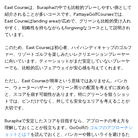
East Courseは、Buraphaの中でも比較的プレーしやすい側として
紹介されることが多いコースです。PattayaGolfCoursesでは、
East Courseはlanding areaが広めで、グリーンも比較的受け入れ
やすく、戦略性を持ちながらもforgivingなコースとして説明され
ています。
このため、East Courseは初心者、ハイハンディキャップのゴルフ
ァー、リゾートゴルフを楽しみたいレクリエーションプレーヤー
に向いています。ティーショットがまだ安定していないプレーヤ
ーでも、比較的広いフェアウェイが安心感を与えてくれます。
ただし、East Courseが簡単という意味ではありません。バンカ
ー、ウォーターハザード、グリーン周りの配置を考えずに攻める
と、スコアを崩す可能性があります。特にグリーンを狙うショッ
トでは、ピンだけでなく、外しても安全なエリアを考えることが
大切です。
Buraphaで安定したスコアを目指すなら、アプローチの考え方を
理解しておくことが役立ちます。GoGolfの
ゴルフのアプローチシ
ョットとは？
を読んでおくと、バンカーや難しいライを避けるた