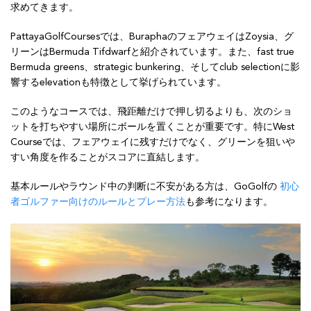
求めてきます。
PattayaGolfCoursesでは、BuraphaのフェアウェイはZoysia、グ
リーンはBermuda Tifdwarfと紹介されています。また、fast true
Bermuda greens、strategic bunkering、そしてclub selectionに影
響するelevationも特徴として挙げられています。
このようなコースでは、飛距離だけで押し切るよりも、次のショ
ットを打ちやすい場所にボールを置くことが重要です。特にWest
Courseでは、フェアウェイに残すだけでなく、グリーンを狙いや
すい角度を作ることがスコアに直結します。
基本ルールやラウンド中の判断に不安がある方は、GoGolfの
初心
者ゴルファー向けのルールとプレー方法
も参考になります。