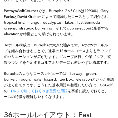
PattayaGolfCoursesでは、Burapha Golf Clubは1993年にGary
PanksとDavid Grahamによって開場したコースとして紹介され、
tropical hills、mango、eucalyptus、lakes、fast Bermuda
greens、strategic bunkering、そしてclub selectionに影響する
elevationが特徴として挙げられています。
36ホール構成は、Buraphaの大きな強みです。4つの9ホールルー
プを組み合わせることで、通常の18ホールコースよりもラウンド
のバリエーションが広がります。グループ旅行、企業ゴルフ、複
数ラウンドを予定するゴルフホリデーにも使いやすい構成です。
Buraphaのようなコースレビューでは、fairway、green、
bunker、rough、water hazard、tee box、elevationといった用語
がよく出てきます。こうした基本用語を整理したい方は、GoGolf
の
ゴルフで知っておくべき重要な用語
を事前に読んでおくと、コ
ースの特徴を理解しやすくなります。
36ホールレイアウト：East