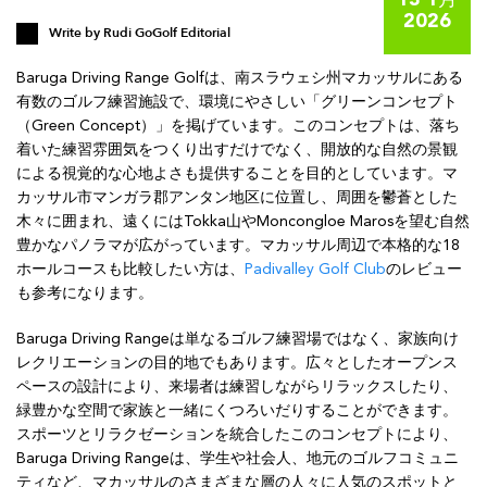
13 1月
2026
Write by
Rudi GoGolf Editorial
Baruga Driving Range Golfは、南スラウェシ州マカッサルにある
有数のゴルフ練習施設で、環境にやさしい「グリーンコンセプト
（Green Concept）」を掲げています。このコンセプトは、落ち
着いた練習雰囲気をつくり出すだけでなく、開放的な自然の景観
による視覚的な心地よさも提供することを目的としています。マ
カッサル市マンガラ郡アンタン地区に位置し、周囲を鬱蒼とした
木々に囲まれ、遠くにはTokka山やMoncongloe Marosを望む自然
豊かなパノラマが広がっています。マカッサル周辺で本格的な18
ホールコースも比較したい方は、
Padivalley Golf Club
のレビュー
も参考になります。
Baruga Driving Rangeは単なるゴルフ練習場ではなく、家族向け
レクリエーションの目的地でもあります。広々としたオープンス
ペースの設計により、来場者は練習しながらリラックスしたり、
緑豊かな空間で家族と一緒にくつろいだりすることができます。
スポーツとリラクゼーションを統合したこのコンセプトにより、
Baruga Driving Rangeは、学生や社会人、地元のゴルフコミュニ
ティなど、マカッサルのさまざまな層の人々に人気のスポットと