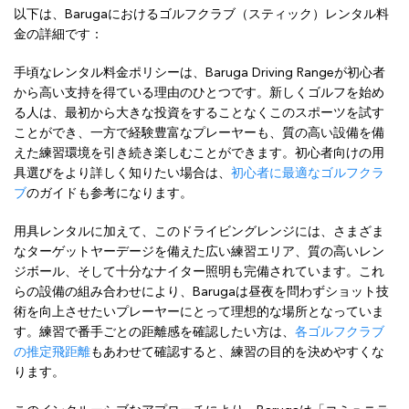
以下は、Barugaにおけるゴルフクラブ（スティック）レンタル料
金の詳細です：
手頃なレンタル料金ポリシーは、Baruga Driving Rangeが初心者
から高い支持を得ている理由のひとつです。新しくゴルフを始め
る人は、最初から大きな投資をすることなくこのスポーツを試す
ことができ、一方で経験豊富なプレーヤーも、質の高い設備を備
えた練習環境を引き続き楽しむことができます。初心者向けの用
具選びをより詳しく知りたい場合は、
初心者に最適なゴルフクラ
ブ
のガイドも参考になります。
用具レンタルに加えて、このドライビングレンジには、さまざま
なターゲットヤーデージを備えた広い練習エリア、質の高いレン
ジボール、そして十分なナイター照明も完備されています。これ
らの設備の組み合わせにより、Barugaは昼夜を問わずショット技
術を向上させたいプレーヤーにとって理想的な場所となっていま
す。練習で番手ごとの距離感を確認したい方は、
各ゴルフクラブ
の推定飛距離
もあわせて確認すると、練習の目的を決めやすくな
ります。