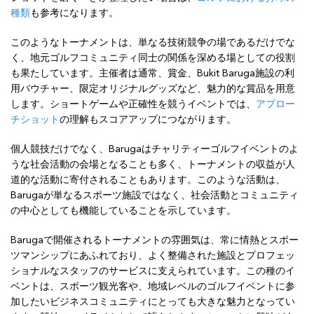
種類
も参考になります。
このようなトーナメントは、単なる技術競争の場であるだけでな
く、地元ゴルフコミュニティ同士の関係を深める場としての役割
も果たしています。主催者は通常、賞金、Bukit Baruga施設の利
用バウチャー、限定オリジナルグッズなど、魅力的な賞品を用意
します。ショートゲームや正確性を競うイベントでは、
アプロー
チショット
の理解もスコアアップにつながります。
個人競技だけでなく、Barugaはチャリティーゴルフイベントのよ
うな社会活動の会場となることも多く、トーナメントの収益が人
道的な活動に寄付されることもあります。このような活動は、
Barugaが単なるスポーツ施設ではなく、社会活動とコミュニティ
の中心としても機能していることを示しています。
Barugaで開催されるトーナメントの雰囲気は、常に情熱とスポー
ツマンシップにあふれており、よく整備された施設とプロフェッ
ショナルなスタッフのサービスに支えられています。この種のイ
ベントは、スポーツ観光客や、地域レベルのゴルフイベントに参
加したいビジネスコミュニティにとっても大きな魅力となってい