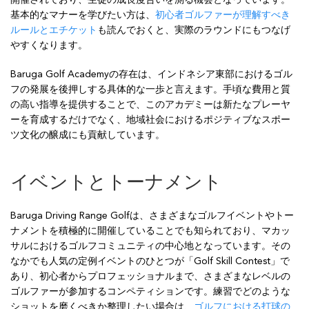
開催されており、生徒の成長度合いを測る機会となっています。
基本的なマナーを学びたい方は、
初心者ゴルファーが理解すべき
ルールとエチケット
も読んでおくと、実際のラウンドにもつなげ
やすくなります。
Baruga Golf Academyの存在は、インドネシア東部におけるゴル
フの発展を後押しする具体的な一歩と言えます。手頃な費用と質
の高い指導を提供することで、このアカデミーは新たなプレーヤ
ーを育成するだけでなく、地域社会におけるポジティブなスポー
ツ文化の醸成にも貢献しています。
イベントとトーナメント
Baruga Driving Range Golfは、さまざまなゴルフイベントやトー
ナメントを積極的に開催していることでも知られており、マカッ
サルにおけるゴルフコミュニティの中心地となっています。その
なかでも人気の定例イベントのひとつが「Golf Skill Contest」で
あり、初心者からプロフェッショナルまで、さまざまなレベルの
ゴルファーが参加するコンペティションです。練習でどのような
ショットを磨くべきか整理したい場合は、
ゴルフにおける打球の