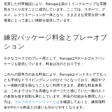
充実した付帯施設により、Barugaは温かくインクルーシブな雰囲
気をつくり出すことに成功しています。ここでは、スポーツ、グ
ルメ、レクリエーションが一体となり、さまざまな背景を持つ来
場者にとって楽しい体験を提供しています。
練習パッケージ料金とプレーオプ
ション
小さなコースでのプレー用として、Barugaは9ホールゴルフパッ
ケージも提供しています。料金は次のとおりです：
これらの競争力のある料金により、Barugaはインドネシアでもっ
とも手頃なドライビングレンジのひとつとなっており、施設やプ
レー体験の質を損なうことなく利用できます。柔軟な料金体系
は、これまでゴルフを高価なスポーツだと感じていた一般の人々
の参加を促す役割も果たしています。料金の仕組みを整理したい
方は、
ゴルフのグリーンフィーとは
を確認しておくと、練習場料
金や9ホール料金との違いも分かりやすくなります。