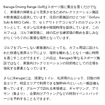
Baruga Driving Range Golfはスポーツ面に重点を置くだけでな
く、来場者の体験をより充実させるためのレクリエーション施設
や飲食施設も提供しています。注目の新施設のひとつが「Gofuru
Suki & BBQ Café」で、セミアウトドアコンセプトのカフェレスト
ランとして、モダンな日本食や韓国料理を提供しています。この
カフェは、ゴルフ練習後に、緑の広がる練習場の眺めを楽しみな
がらくつろぐのに最適な場所となっています。
ゴルフをプレーしない家族連れにとっても、カフェ周辺に設けら
れた快適な座席エリアにより、場所を離れることなく一緒に時間
を過ごすことができます。この点は、Barugaが単なるスポーツ施
設ではなく、家族向けレクリエーションの目的地としての立場を
強化する要素となっています。
さらにBarugaには、清潔なトイレ、礼拝用のムショラ、日陰の待
合エリア、特定エリアで利用できる無料Wi-Fiといった一般設備も
整っています。グループで訪れる来場者は、ギャザリング、アリ
サン（集まり）、企業向けアウトングなどの特別イベントパッケ
ージを予約することもできます。