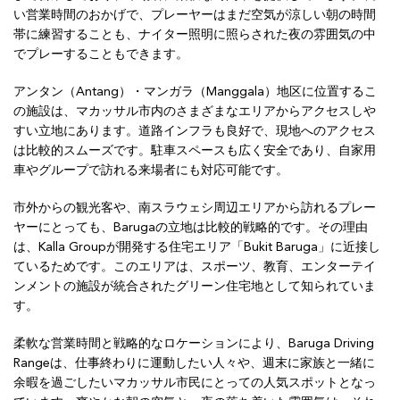
い営業時間のおかげで、プレーヤーはまだ空気が涼しい朝の時間
帯に練習することも、ナイター照明に照らされた夜の雰囲気の中
でプレーすることもできます。
アンタン（Antang）・マンガラ（Manggala）地区に位置するこ
の施設は、マカッサル市内のさまざまなエリアからアクセスしや
すい立地にあります。道路インフラも良好で、現地へのアクセス
は比較的スムーズです。駐車スペースも広く安全であり、自家用
車やグループで訪れる来場者にも対応可能です。
市外からの観光客や、南スラウェシ周辺エリアから訪れるプレー
ヤーにとっても、Barugaの立地は比較的戦略的です。その理由
は、Kalla Groupが開発する住宅エリア「Bukit Baruga」に近接し
ているためです。このエリアは、スポーツ、教育、エンターテイ
ンメントの施設が統合されたグリーン住宅地として知られていま
す。
柔軟な営業時間と戦略的なロケーションにより、Baruga Driving
Rangeは、仕事終わりに運動したい人々や、週末に家族と一緒に
余暇を過ごしたいマカッサル市民にとっての人気スポットとなっ