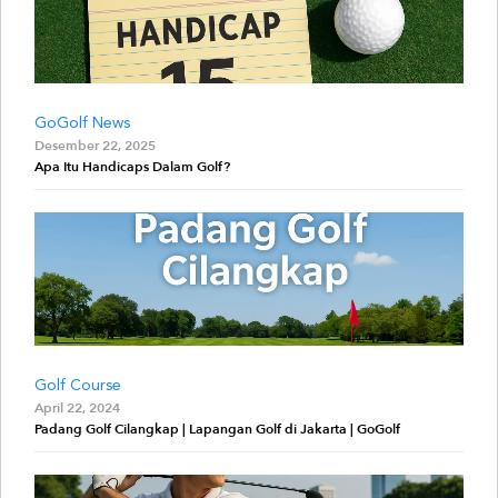
GoGolf News
Desember 22, 2025
Apa Itu Handicaps Dalam Golf?
Golf Course
April 22, 2024
Padang Golf Cilangkap | Lapangan Golf di Jakarta | GoGolf