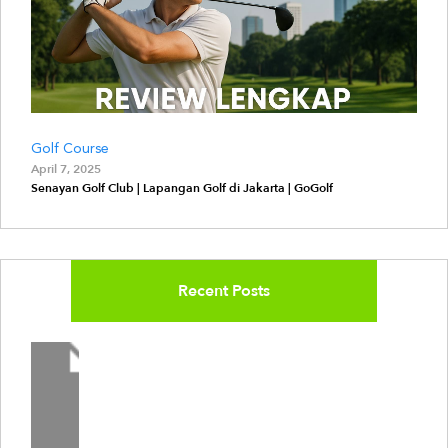
Golf Course
April 7, 2025
Senayan Golf Club | Lapangan Golf di Jakarta | GoGolf
Recent Posts