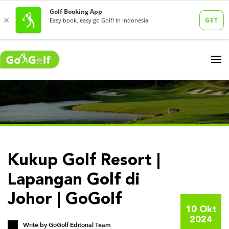
Kukup Golf Resort |
Lapangan Golf di
Johor | GoGolf
10 Okt
2024
Write by
GoGolf Editorial Team