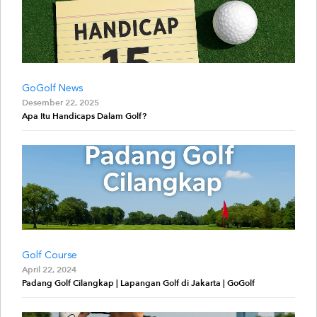
GoGolf News
Desember 22, 2025
Apa Itu Handicaps Dalam Golf?
Golf Course
April 22, 2024
Padang Golf Cilangkap | Lapangan Golf di Jakarta | GoGolf