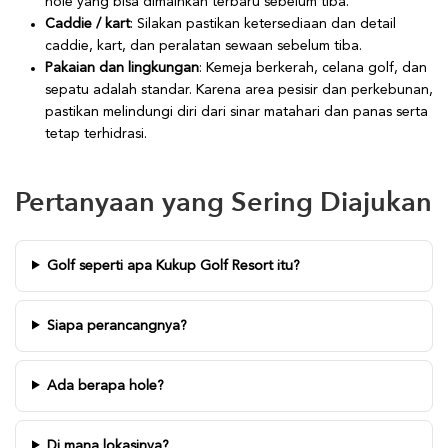
hole yang bisa dimainkan terbaru sebelum tiba.
Caddie / kart
: Silakan pastikan ketersediaan dan detail
caddie, kart, dan peralatan sewaan sebelum tiba.
Pakaian dan lingkungan
: Kemeja berkerah, celana golf, dan
sepatu adalah standar. Karena area pesisir dan perkebunan,
pastikan melindungi diri dari sinar matahari dan panas serta
tetap terhidrasi.
Pertanyaan yang Sering Diajukan
Golf seperti apa Kukup Golf Resort itu?
Siapa perancangnya?
Ada berapa hole?
Di mana lokasinya?