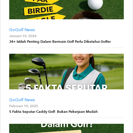
GoGolf News
Januari 10, 2026
34+ Istilah Penting Dalam Bermain Golf Perlu Diketahui Golfer
GoGolf News
Februari 19, 2025
5 Fakta Seputar Caddy Golf: Bukan Pekerjaan Mudah