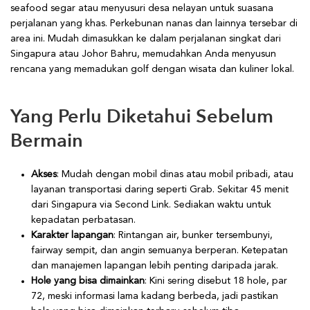
seafood segar atau menyusuri desa nelayan untuk suasana
perjalanan yang khas. Perkebunan nanas dan lainnya tersebar di
area ini. Mudah dimasukkan ke dalam perjalanan singkat dari
Singapura atau Johor Bahru, memudahkan Anda menyusun
rencana yang memadukan golf dengan wisata dan kuliner lokal.
Yang Perlu Diketahui Sebelum
Bermain
Akses
: Mudah dengan mobil dinas atau mobil pribadi, atau
layanan transportasi daring seperti Grab. Sekitar 45 menit
dari Singapura via Second Link. Sediakan waktu untuk
kepadatan perbatasan.
Karakter lapangan
: Rintangan air, bunker tersembunyi,
fairway sempit, dan angin semuanya berperan. Ketepatan
dan manajemen lapangan lebih penting daripada jarak.
Hole yang bisa dimainkan
: Kini sering disebut 18 hole, par
72, meski informasi lama kadang berbeda, jadi pastikan