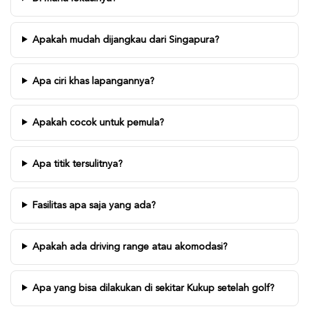
Apakah mudah dijangkau dari Singapura?
Apa ciri khas lapangannya?
Apakah cocok untuk pemula?
Apa titik tersulitnya?
Fasilitas apa saja yang ada?
Apakah ada driving range atau akomodasi?
Apa yang bisa dilakukan di sekitar Kukup setelah golf?