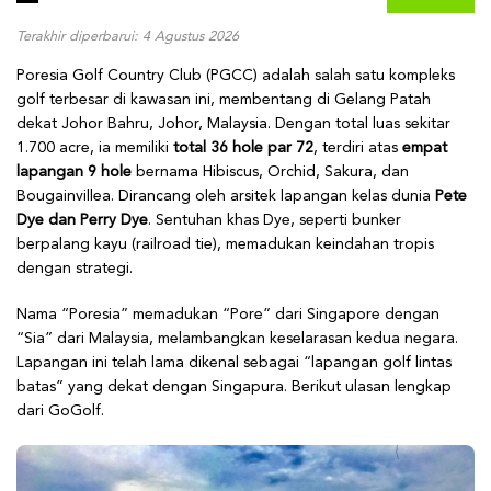
Terakhir diperbarui: 4 Agustus 2026
Poresia Golf Country Club (PGCC) adalah salah satu kompleks
golf terbesar di kawasan ini, membentang di Gelang Patah
dekat Johor Bahru, Johor, Malaysia. Dengan total luas sekitar
1.700 acre, ia memiliki
total 36 hole par 72
, terdiri atas
empat
lapangan 9 hole
bernama Hibiscus, Orchid, Sakura, dan
Bougainvillea. Dirancang oleh arsitek lapangan kelas dunia
Pete
Dye dan Perry Dye
. Sentuhan khas Dye, seperti bunker
berpalang kayu (railroad tie), memadukan keindahan tropis
dengan strategi.
Nama “Poresia” memadukan “Pore” dari Singapore dengan
“Sia” dari Malaysia, melambangkan keselarasan kedua negara.
Lapangan ini telah lama dikenal sebagai “lapangan golf lintas
batas” yang dekat dengan Singapura. Berikut ulasan lengkap
dari GoGolf.