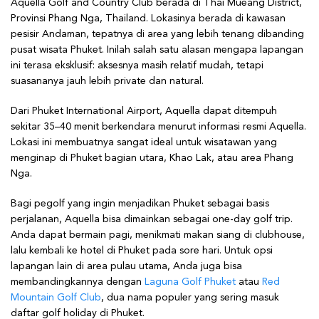
Aquella Golf and Country Club berada di Thai Mueang District,
Provinsi Phang Nga, Thailand. Lokasinya berada di kawasan
pesisir Andaman, tepatnya di area yang lebih tenang dibanding
pusat wisata Phuket. Inilah salah satu alasan mengapa lapangan
ini terasa eksklusif: aksesnya masih relatif mudah, tetapi
suasananya jauh lebih private dan natural.
Dari Phuket International Airport, Aquella dapat ditempuh
sekitar 35–40 menit berkendara menurut informasi resmi Aquella.
Lokasi ini membuatnya sangat ideal untuk wisatawan yang
menginap di Phuket bagian utara, Khao Lak, atau area Phang
Nga.
Bagi pegolf yang ingin menjadikan Phuket sebagai basis
perjalanan, Aquella bisa dimainkan sebagai one-day golf trip.
Anda dapat bermain pagi, menikmati makan siang di clubhouse,
lalu kembali ke hotel di Phuket pada sore hari. Untuk opsi
lapangan lain di area pulau utama, Anda juga bisa
membandingkannya dengan
Laguna Golf Phuket
atau
Red
Mountain Golf Club
, dua nama populer yang sering masuk
daftar golf holiday di Phuket.