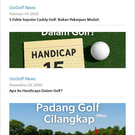
GoGolf News
Februari 19, 2025
5 Fakta Seputar Caddy Golf: Bukan Pekerjaan Mudah
GoGolf News
Desember 22, 2025
Apa Itu Handicaps Dalam Golf?