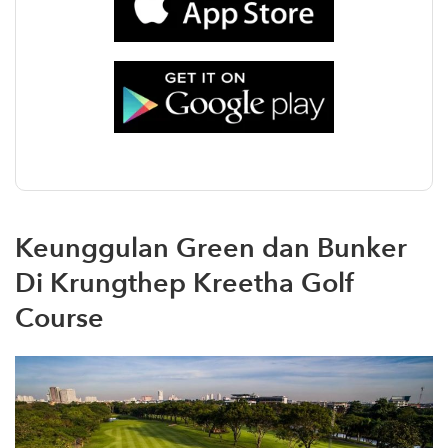
Keunggulan Green dan Bunker
Di Krungthep Kreetha Golf
Course