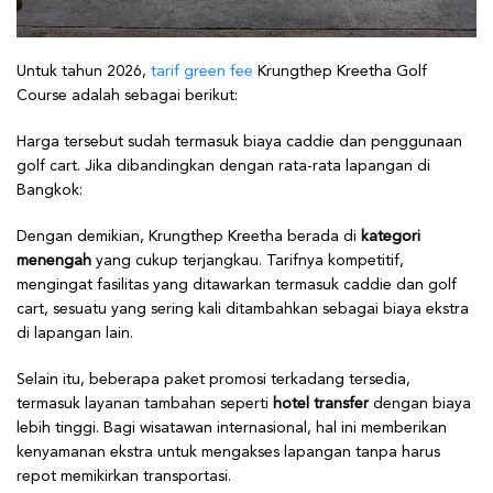
Untuk tahun 2026,
tarif green fee
Krungthep Kreetha Golf
Course adalah sebagai berikut:
Harga tersebut sudah termasuk biaya caddie dan penggunaan
golf cart. Jika dibandingkan dengan rata-rata lapangan di
Bangkok:
Dengan demikian, Krungthep Kreetha berada di
kategori
menengah
yang cukup terjangkau. Tarifnya kompetitif,
mengingat fasilitas yang ditawarkan termasuk caddie dan golf
cart, sesuatu yang sering kali ditambahkan sebagai biaya ekstra
di lapangan lain.
Selain itu, beberapa paket promosi terkadang tersedia,
termasuk layanan tambahan seperti
hotel transfer
dengan biaya
lebih tinggi. Bagi wisatawan internasional, hal ini memberikan
kenyamanan ekstra untuk mengakses lapangan tanpa harus
repot memikirkan transportasi.