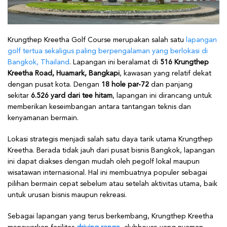
Krungthep Kreetha Golf Course merupakan salah satu
lapangan
golf tertua sekaligus paling berpengalaman yang berlokasi di
Bangkok, Thailand
. Lapangan ini beralamat di
516 Krungthep
Kreetha Road, Huamark, Bangkapi
, kawasan yang relatif dekat
dengan pusat kota. Dengan
18 hole par-72
dan panjang
sekitar
6.526 yard dari tee hitam
, lapangan ini dirancang untuk
memberikan keseimbangan antara tantangan teknis dan
kenyamanan bermain.
Lokasi strategis menjadi salah satu daya tarik utama Krungthep
Kreetha. Berada tidak jauh dari pusat bisnis Bangkok, lapangan
ini dapat diakses dengan mudah oleh pegolf lokal maupun
wisatawan internasional. Hal ini membuatnya populer sebagai
pilihan bermain cepat sebelum atau setelah aktivitas utama, baik
untuk urusan bisnis maupun rekreasi.
Sebagai lapangan yang terus berkembang, Krungthep Kreetha