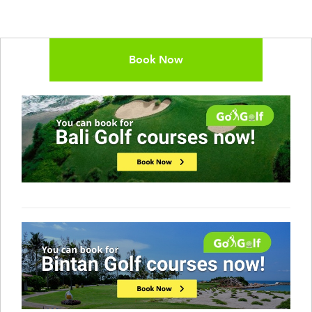
Book Now