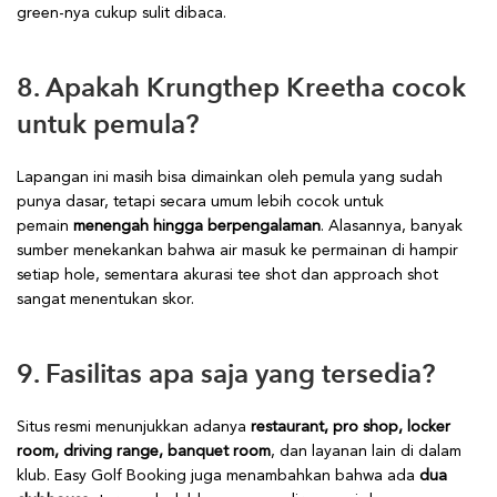
green-nya cukup sulit dibaca.
8. Apakah Krungthep Kreetha cocok
untuk pemula?
Lapangan ini masih bisa dimainkan oleh pemula yang sudah
punya dasar, tetapi secara umum lebih cocok untuk
pemain
menengah hingga berpengalaman
. Alasannya, banyak
sumber menekankan bahwa air masuk ke permainan di hampir
setiap hole, sementara akurasi tee shot dan approach shot
sangat menentukan skor.
9. Fasilitas apa saja yang tersedia?
Situs resmi menunjukkan adanya
restaurant, pro shop, locker
room, driving range, banquet room
, dan layanan lain di dalam
klub. Easy Golf Booking juga menambahkan bahwa ada
dua