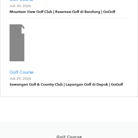
Juli 30, 2026
Mountain View Golf Club | Reservasi Golf di Bandung | GoGolf
Golf Course
Juli 29, 2026
Sawangan Golf & Country Club | Lapangan Golf di Depok | GoGolf
Golf Course