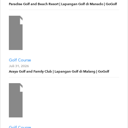
Paradise Golf and Beach Resort | Lapangan Golf di Manado | GoGolf
Golf Course
Juli 31, 2026
Araya Golf and Family Club | Lapangan Golf di Malang | GoGolf
Golf Course