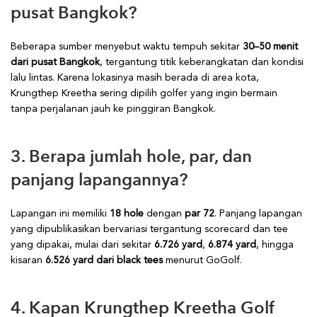
pusat Bangkok?
Beberapa sumber menyebut waktu tempuh sekitar
30–50 menit
dari pusat Bangkok
, tergantung titik keberangkatan dan kondisi
lalu lintas. Karena lokasinya masih berada di area kota,
Krungthep Kreetha sering dipilih golfer yang ingin bermain
tanpa perjalanan jauh ke pinggiran Bangkok.
3. Berapa jumlah hole, par, dan
panjang lapangannya?
Lapangan ini memiliki
18 hole
dengan
par 72
. Panjang lapangan
yang dipublikasikan bervariasi tergantung scorecard dan tee
yang dipakai, mulai dari sekitar
6.726 yard
,
6.874 yard
, hingga
kisaran
6.526 yard dari black tees
menurut GoGolf.
4. Kapan Krungthep Kreetha Golf