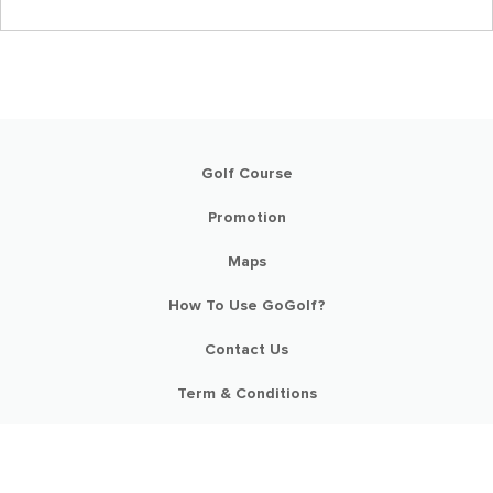
Golf Course
Promotion
Maps
How To Use GoGolf?
Contact Us
Term & Conditions
Commercial Disclosure
Copyright © 2019 Step Asia Co. Ltd. All Rights Reserved.