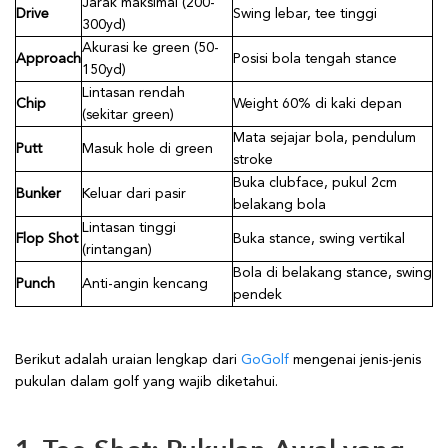
Jarak maksimal (200-
Drive
Swing lebar, tee tinggi
300yd)
Akurasi ke green (50-
Approach
Posisi bola tengah stance
150yd)
Lintasan rendah
Chip
Weight 60% di kaki depan
(sekitar green)
Mata sejajar bola, pendulum
Putt
Masuk hole di green
stroke
Buka clubface, pukul 2cm
Bunker
Keluar dari pasir
belakang bola
Lintasan tinggi
Flop Shot
Buka stance, swing vertikal
(rintangan)
Bola di belakang stance, swing
Punch
Anti-angin kencang
pendek
Berikut adalah uraian lengkap dari
GoGolf
mengenai jenis-jenis
pukulan dalam golf yang wajib diketahui.