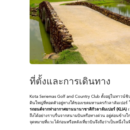
ที่ตั้งและการเดินทาง
Kota Seriemas Golf and Country Club ตั้งอยู่ในทาวน์ช
ดินใหญ่ที่ทอดตัวอยู่ทางใต้ของเขตมหานครกัวลาลัมเปอร์ โด
รถยนต์จากท่าอากาศยานนานาชาติกัวลาลัมเปอร์ (KLIA)
เ
ถึงได้อย่างราบรื่นจากสนามบินหรือทางด่วน อยู่ค่อนข้าง
จุดหมายที่แวะได้ก่อนหรือหลังเที่ยวบินจึงถือว่าเป็นหนึ่งในที