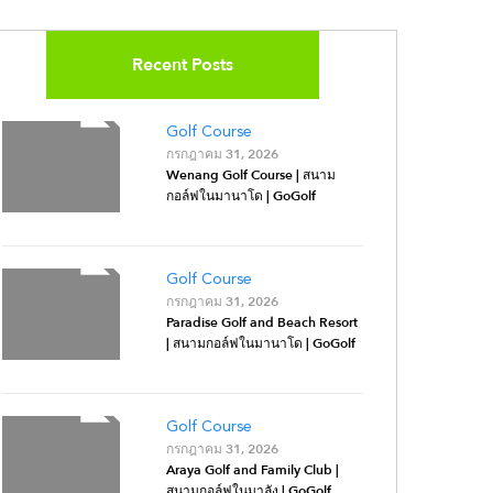
Recent Posts
Golf Course
กรกฎาคม 31, 2026
Wenang Golf Course | สนาม
กอล์ฟในมานาโด | GoGolf
Golf Course
กรกฎาคม 31, 2026
Paradise Golf and Beach Resort
| สนามกอล์ฟในมานาโด | GoGolf
Golf Course
กรกฎาคม 31, 2026
Araya Golf and Family Club |
สนามกอล์ฟในมาลัง | GoGolf