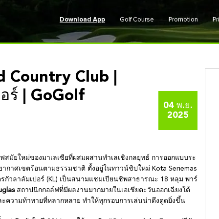
Download App
Golf Course
Promotion
Pr
d Country Club |
ร์ | GoGolf
04 พ.ย.
2025
์ฟสมัยใหม่ของมาเลเซียที่ผสมผสานทำเลเชิงกลยุทธ์ การออกแบบระ
กาศเขตร้อนตามธรรมชาติ ตั้งอยู่ในทาวน์ชิปใหม่ Kota Seriemas
ัวลาลัมเปอร์ (KL) เป็นสนามแชมเปียนชิพสาธารณะ 18 หลุม พาร์
uglas
สถาปนิกกอล์ฟที่มีผลงานมากมายในเอเชียตะวันออกเฉียงใต้
และความท้าทายที่หลากหลาย ทำให้ทุกรอบการเล่นน่าดึงดูดยิ่งขึ้น