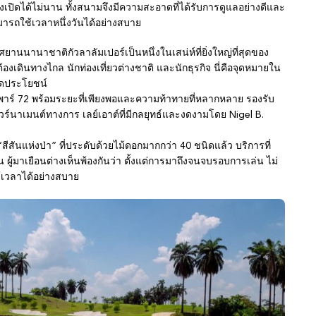
งเปิดได้ไม่นาน ทั้งสนามจึงมีความสะอาดที่ได้รับการดูแลอย่างดีและ
็สามารถใช้เวลาหนึ่งวันได้อย่างสบาย
นนานาชาติกัวลาลัมเปอร์เป็นหนึ่งในเสน่ห์ที่ยิ่งใหญ่ที่สุดของ
้องเดินทางไกล นักท่องเที่ยวต่างชาติ และนักธุรกิจ นี่คือจุดหมายใน
กิดประโยชน์
าร์ 72 พร้อมระยะที่เพียงพอและความท้าทายที่หลากหลาย รองรับ
งทัวร์นาเมนต์ทางการ เลย์เอาต์ที่มีกลยุทธ์และงดงามโดย Nigel B.
ีสันแห่งป่า” ที่ประดับด้วยไม้ดอกมากกว่า 40 ชนิดแล้ว บริการที่
น ผู้มาเยือนต่างเห็นพ้องกันว่า ตั้งแต่การมาถึงจนจบรอบการเล่น ไม่
้เวลาได้อย่างสบาย