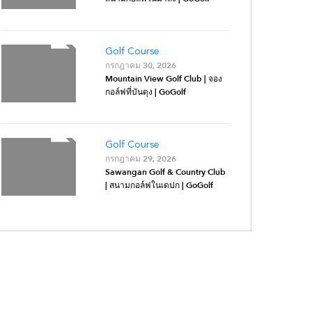
Golf Course
กรกฎาคม 30, 2026
Mountain View Golf Club | จอง
กอล์ฟที่บันดุง | GoGolf
Golf Course
กรกฎาคม 29, 2026
Sawangan Golf & Country Club
| สนามกอล์ฟในเดปก | GoGolf