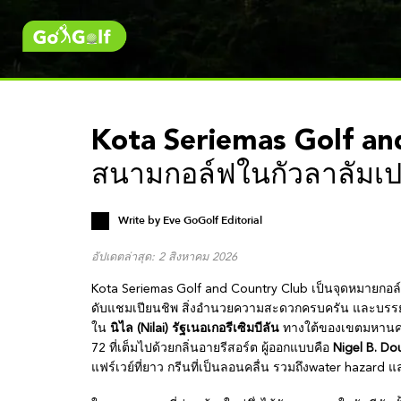
Kota Seriemas Golf an
สนามกอล์ฟในกัวลาลัมเปอ
Write by
Eve GoGolf Editorial
อัปเดตล่าสุด: 2 สิงหาคม 2026
Kota Seriemas Golf and Country Club เป็นจุดหมายกอล
ดับแชมเปียนชิพ สิ่งอำนวยความสะดวกครบครัน และบรรยา
ใน
นิไล (Nilai) รัฐเนอเกอรีเซิมบีลัน
ทางใต้ของเขตมหานครก
72 ที่เต็มไปด้วยกลิ่นอายรีสอร์ต ผู้ออกแบบคือ
Nigel B. Do
แฟร์เวย์ที่ยาว กรีนที่เป็นลอนคลื่น รวมถึงwater hazard 