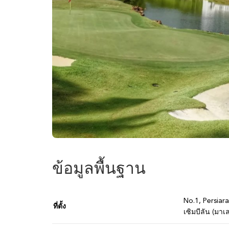
ข้อมูลพื้นฐาน
No.1, Persiara
ที่ตั้ง
เซิมบีลัน (มาเล