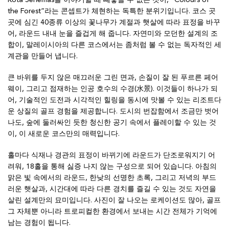
Kota Seriemas를 이야기할 때 빼놓을 수 없는 것이, “Colours of
the Forest”라는 콘셉트가 체현하는 독특한 분위기입니다. 코스 곳
곳에 심긴 40종류 이상의 꽃나무가 계절과 햇살에 따라 표정을 바꾸
어, 라운드 내내 눈을 즐겁게 해 줍니다. 자연미와 모던한 설계의 조
합이, 말레이시아의 다른 코스에서는 좀처럼 볼 수 없는 독자적인 세
계관을 만들어 냅니다.
큰 바위를 두지 않은 매끄러운 그린 면과, 손질이 잘 된 푸르른 페어
웨이, 그리고 점재하는 인공 호수의 수경(水景). 이것들이 하나가 되
어, 기술적인 도전과 시각적인 힐링을 동시에 맛볼 수 있는 리조트다
운 상질의 골프 경험을 제공합니다. 도시의 번잡함에서 조금만 벗어
나도, 숲에 둘러싸인 듯한 청신한 공기 속에서 플레이할 수 있는 것
이, 이 새로운 코스만의 매력입니다.
홀마다 식재나 경관의 표정이 바뀌기에 라운드가 단조로워지기 어
려워, 18홀을 통해 싫증 나지 않는 구성으로 되어 있습니다. 아침의
맑은 빛 속에서의 라운드, 한낮의 선명한 초록, 그리고 저녁의 부드
러운 햇살과, 시간대에 따라 다른 경치를 즐길 수 있는 것도 자연을
살린 설계만의 묘미입니다. 사진이 잘 나오는 로케이션도 많아, 골프
그 자체뿐 아니라 트로피컬한 환경에서 보내는 시간 전체가 기억에
남는 경험이 됩니다.