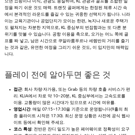
으면 쇼핑이나 미식, 관광도 충실하여, KL 관광과 골프를 조합한 일
정을 짜기 쉬운 것도 매력. 트랜짓 골퍼에게는 한정된 체류 시간 속
에서 본격적인 라운드를 즐길 수 있는 귀중한 선택지가 됩니다. 니라
이는 교육기관이나 공업단지가 모이는 한편, 녹지나 새로운 주택가
도 펼쳐지는 차분한 지역으로, KL 중심부의 번잡함과는 또 다른 분
위기를 맛볼 수 있습니다. 공항 이용을 축으로, 오가는 어느 쪽에 골
프를 짜 넣고, 남은 시간으로 쿠알라룸푸르나 세렘반의 거리를 즐기
는 것과 같은, 유연한 여정을 그리기 쉬운 것도, 이 입지만의 매력입
니다.
플레이 전에 알아두면 좋은 것
접근
: 회사 차량·자가용, 또는 Grab 등의 차량 호출 서비스가 편
리. KLIA에서 차로 약 10~20분, KL 중심부에서는 고속도로를
이용. 교통량이 많은 시간대가 있으므로 시간에 여유를.
영업시간
: 매일 07:15~17:30을 기준으로 운영됩니다(9홀의 최
종 플라이트 시작은 17:30). 최신 운영 상황은 사전에 공식 웹사
이트 등에서 확인해 주세요.
코스 특성
: 전반은 잔디 밀도가 높은 페어웨이로 정확성이 요구