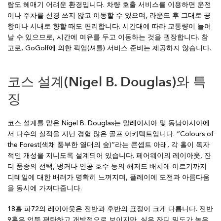
람도 헤매기 어려운 환경입니다. 차량 호출 서비스를 이용하면 운전
이나 주차를 신경 쓰지 않고 이동할 수 있으며, 라운드 후 그대로 공
항이나 시내로 향할 때도 편리합니다. 시간대에 따라 교통량이 늘어
날 수 있으므로, 시간에 여유를 두고 이동하는 것을 권장합니다. 참
고로, GoGolf에 의한 픽업(셔틀) 서비스 준비는 제공하지 않습니다.
코스 설계(Nigel B. Douglas)와 특
징
코스 설계를 맡은 Nigel B. Douglas는 말레이시아 및 동남아시아에
서 다수의 실적을 지닌 경험 많은 골프 아키텍트입니다. “Colours of
the Forest(색채 풍부한 열대의 숲)”라는 콘셉트 아래, 각 홀이 독자
적인 개성을 지니도록 설계되어 있습니다. 페어웨이의 레이아웃, 잔
디 품종의 선택, 벙커나 인공 호수 등의 해저드 배치에 이르기까지
디테일에 대한 배려가 명확히 느껴지며, 플레이에 도전과 아름다움
을 동시에 가져다줍니다.
18홀 파72의 레이아웃은 전반과 후반의 표정이 크게 다릅니다. 전반
9홀은 언뜻 평탄하고 개방적으로 보이지만, 실은 잔디 밀도가 높은