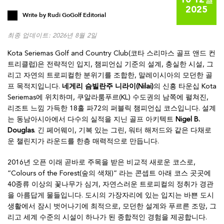
10 12월
2025
Write by
Rudi GoGolf Editorial
최종 업데이트: 2026년 8월 2일
Kota Seriemas Golf and Country Club(코타 스리마스 골프 앤드 컨
트리클럽)은 전략적인 입지, 챔피언십 기준의 설계, 충실한 시설, 그
리고 자연의 트로피컬한 분위기를 조합한, 말레이시아의 모던한 골
프 목적지입니다.
네게리 슴빌란주 니라이(Nilai)
의 신흥 타운십 Kota
Seriemas에 위치하며, 쿠알라룸푸르(KL) 수도권의 남쪽에 펼쳐진,
리조트 느낌 가득한 18홀 파72의 퍼블릭 챔피언십 코스입니다. 설계
는 동남아시아에서 다수의 실적을 지닌 골프 아키텍트
Nigel B.
Douglas
. 긴 페어웨이, 기복 있는 그린, 워터 해저드와 같은 다채로
운 챌린지가 라운드를 한층 매력적으로 만듭니다.
2016년 오픈 이래 곧바로 주목을 받은 비교적 새로운 코스로,
“Colours of the Forest(숲의 색채)” 라는 콘셉트 아래 코스 곳곳에
40종류 이상의 꽃나무가 심겨, 자연스러운 트로피컬의 정취가 경관
을 아름답게 물들입니다. 도시의 가장자리에 있는 입지는 바쁜 도시
생활에서 잠시 벗어나기에 최적으로, 모던한 설계와 푸르른 조망, 그
리고 세계 수준의 시설이 하나가 된 종합적인 경험을 제공합니다.