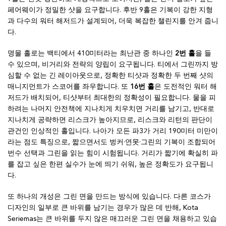
페어웨이가 정밀한 샷을 요구합니다. 후반 9홀은 기복이 강한 지형
과 다수의 워터 해저드가 설계되어, 더욱 복잡한 챌린지를 안겨 줍니
다.
명물 홀로는 백티에서 410미터라는 최난관 중 하나인
2번 홀
을 들
수 있으며, 비거리와 전략의 양립이 요구됩니다. 티에서 그린까지 방
심할 수 없는 긴 레이아웃으로, 정확한 티샷과 정확한 두 번째 샷의
매니지먼트가 스코어를 좌우합니다. 또
16번 홀
은 도전적인 워터 해
저드가 배치되어, 티샷부터 최대한의 정확성이 필요합니다. 물을 피
하려는 나머지 안전책에 지나치게 치우치면 거리를 남기고, 반대로
지나치게 공략하면 리스크가 높아지므로, 리스크와 리턴의 판단이
관건인 인상적인 홀입니다. 나아가 모든 파3가 거리 190미터 미만이
라는 점도 특징으로, 짧으면서도 벙커·연못·그린의 기복이 조합되어
번수 선택과 그린을 읽는 힘이 시험됩니다. 거리가 짧기에 확실히 파
를 잡고 싶은 한편 실수가 눈에 띄기 쉬워, 높은 정확도가 요구됩니
다.
또 하나의 개성은 그린 면을 만드는 방식에 있습니다. 다른 코스가
디자인의 일부로 큰 바위를 남기는 경우가 많은 데 반해, Kota
Seriemas는 큰 바위를 두지 않은 매끄러운 그린 면을 채용하고 있습