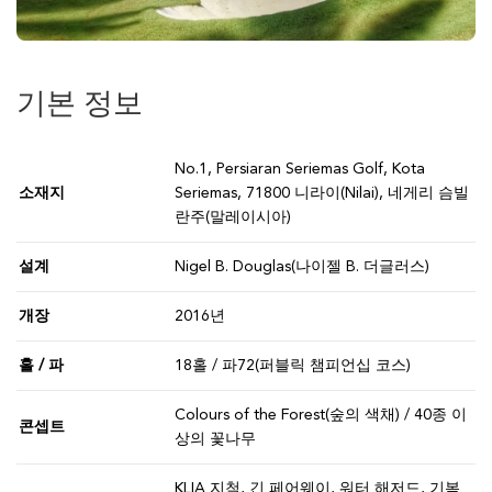
기본 정보
No.1, Persiaran Seriemas Golf, Kota
소재지
Seriemas, 71800 니라이(Nilai), 네게리 슴빌
란주(말레이시아)
설계
Nigel B. Douglas(나이젤 B. 더글러스)
개장
2016년
홀 / 파
18홀 / 파72(퍼블릭 챔피언십 코스)
Colours of the Forest(숲의 색채) / 40종 이
콘셉트
상의 꽃나무
KLIA 지척, 긴 페어웨이, 워터 해저드, 기복