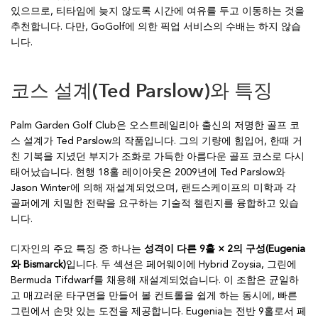
있으므로, 티타임에 늦지 않도록 시간에 여유를 두고 이동하는 것을
추천합니다. 다만, GoGolf에 의한 픽업 서비스의 수배는 하지 않습
니다.
코스 설계(Ted Parslow)와 특징
Palm Garden Golf Club은 오스트레일리아 출신의 저명한 골프 코
스 설계가 Ted Parslow의 작품입니다. 그의 기량에 힘입어, 한때 거
친 기복을 지녔던 부지가 조화로 가득한 아름다운 골프 코스로 다시
태어났습니다. 현행 18홀 레이아웃은 2009년에 Ted Parslow와
Jason Winter에 의해 재설계되었으며, 랜드스케이프의 미학과 각
골퍼에게 치밀한 전략을 요구하는 기술적 챌린지를 융합하고 있습
니다.
디자인의 주요 특징 중 하나는
성격이 다른 9홀 × 2의 구성(Eugenia
와 Bismarck)
입니다. 두 섹션은 페어웨이에 Hybrid Zoysia, 그린에
Bermuda Tifdwarf를 채용해 재설계되었습니다. 이 조합은 균일하
고 매끄러운 타구면을 만들어 볼 컨트롤을 쉽게 하는 동시에, 빠른
그린에서 손맛 있는 도전을 제공합니다. Eugenia는 전반 9홀로서 페