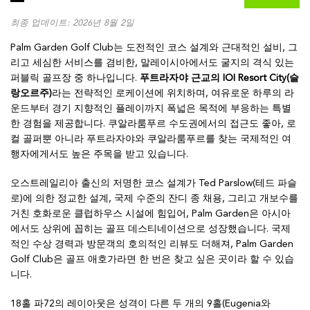
최종 업데이트: 2026년 8월 2일
Palm Garden Golf Club는 도전적인 코스 설계와 근대적인 설비, 그
리고 세심한 서비스를 겸비한, 말레이시아에서도 굴지의 격식 있는
퍼블릭 골프장 중 하나입니다.
푸트라자야 근교의 IOI Resort City(슬
랑오르주)
라는 전략적인 로케이션에 위치하며, 여유로운 하루의 라
운드부터 경기 지향적인 플레이까지 폭넓은 목적에 부응하는 특별
한 경험을 제공합니다. 쿠알라룸푸르 수도권에서의 접근도 좋아, 로
컬 골퍼뿐 아니라 푸트라자야와 쿠알라룸푸르를 찾는 국제적인 여
행자에게서도 높은 주목을 받고 있습니다.
오스트레일리아 출신의 저명한 코스 설계가 Ted Parslow(테드 파슬
로)에 의한 정교한 설계, 국제 수준의 잔디 종 채용, 그리고 개보수를
거친 호화로운 클럽하우스 시설에 힘입어, Palm Garden은 아시아
에서도 상위에 꼽히는 골프 데스티네이션으로 성장했습니다. 국제
적인 수상 경력과 방문객의 호의적인 리뷰도 더해져, Palm Garden
Golf Club은 골프 애호가라면 한 번은 찾고 싶은 곳이라 할 수 있습
니다.
18홀 파72의 레이아웃은 성격이 다른 두 개의 9홀(Eugenia와