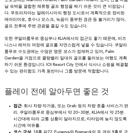
도보권에는 Marriott Hotel과 Palm Garden Hotel이 있어, 전날·다음
날 숙박을 결합한 체류형 골프 행정을 짜기 쉬운 것이 큰 이점입니
다. 푸트라자야는 말레이시아의 행정 도시로서 계획적으로 정비된
에어리어로, 호수나 모스크, 녹음이 풍부한 경관 등 볼거리가 많아,
골프 전후에 주변 관광을 즐길 수도 있습니다.
또한 쿠알라룸푸르 중심부나 KLIA에서의 접근도 좋기 때문에, 비즈
니스나 레저의 여정에 골프를 자연스럽게 넣을 수 있습니다. 쿠알라
룸푸르 수도권에는 수많은 명문 코스가 점재하고 있어, Palm
Garden을 거점으로 클랑밸리 일대의 골프를 둘러보는 여행도 계획
하기 쉬운 환경입니다. IOI Resort City 안에서 식사나 쇼핑을 해결할
수 있는 편리함도 가족 동반이나 그룹 방문에 적합합니다.
플레이 전에 알아두면 좋은 것
접근
: 회사 차량·자가용, 또는 Grab 등의 차량 호출 서비스가 편
리. 쿠알라룸푸르 중심부에서 약 20~30분, KLIA에서 약 25분.
시간대에 따라 교통 상황이 달라지므로, 티타임에 늦지 않도록
시간에 여유를.
코스 구성
: 18홀 파72. Eugenia와 Bismarck의 두 개의 9홀로 구