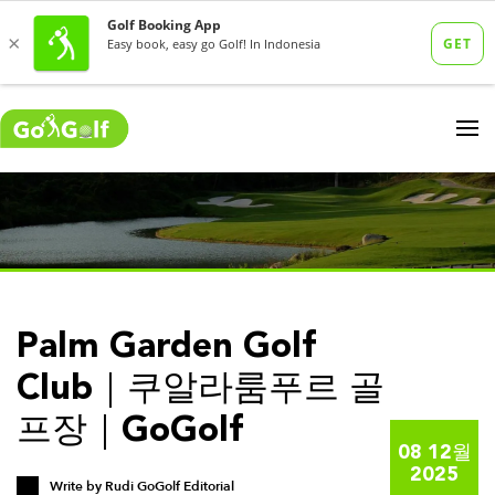
Palm Garden Golf
Club｜쿠알라룸푸르 골
프장｜GoGolf
08 12월
2025
Write by
Rudi GoGolf Editorial