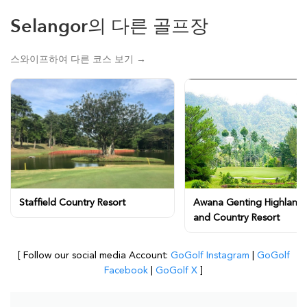
Selangor의 다른 골프장
스와이프하여 다른 코스 보기 →
Staffield Country Resort
Awana Genting Highlands
and Country Resort
[ Follow our social media Account:
GoGolf Instagram
|
GoGolf
Facebook
|
GoGolf X
]