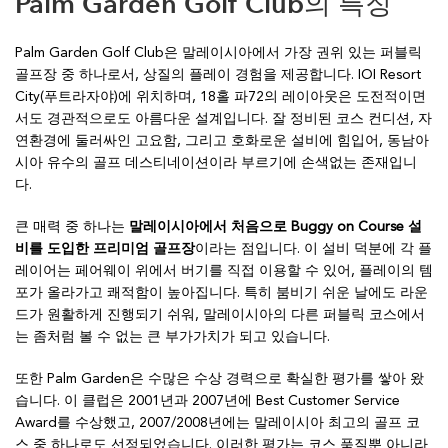
Palm Garden Golf Club의 특징
Palm Garden Golf Club은 말레이시아에서 가장 권위 있는 퍼블릭
골프장 중 하나로서, 상질의 플레이 경험을 제공합니다. IOI Resort
City(푸트라자야)에 위치하며, 18홀 파72의 레이아웃은 도전적이면
서도 경관적으로도 아름다운 설계입니다. 잘 정비된 코스 컨디션, 자
연환경에 둘러싸인 고요함, 그리고 호화로운 설비에 힘입어, 동남아
시아 유수의 골프 데스티네이션이라 부르기에 손색없는 존재입니
다.
큰 매력 중 하나는
말레이시아에서 처음으로 Buggy on Course 설
비를 도입한 프리미엄 골프장
이라는 점입니다. 이 설비 덕분에 각 플
레이어는 페어웨이 위에서 버기를 직접 이용할 수 있어, 플레이의 템
포가 올라가고 쾌적함이 높아집니다. 특히 붐비기 쉬운 날에도 라운
드가 원활하게 진행되기 쉬워, 말레이시아의 다른 퍼블릭 코스에서
는 좀처럼 볼 수 없는 큰 부가가치가 되고 있습니다.
또한 Palm Garden은 수많은 수상 경력으로 확실한 평가를 쌓아 왔
습니다. 이 클럽은 2001년과 2007년에 Best Customer Service
Award를 수상했고, 2007/2008년에는 말레이시아 최고의 골프 코
스 중 하나로도 선정되었습니다. 이러한 평가는 코스 품질뿐 아니라