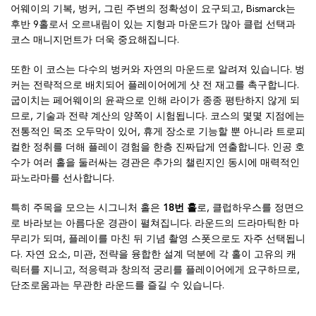
어웨이의 기복, 벙커, 그린 주변의 정확성이 요구되고, Bismarck는
후반 9홀로서 오르내림이 있는 지형과 마운드가 많아 클럽 선택과
코스 매니지먼트가 더욱 중요해집니다.
또한 이 코스는 다수의 벙커와 자연의 마운드로 알려져 있습니다. 벙
커는 전략적으로 배치되어 플레이어에게 샷 전 재고를 촉구합니다.
굽이치는 페어웨이의 윤곽으로 인해 라이가 종종 평탄하지 않게 되
므로, 기술과 전략 계산의 양쪽이 시험됩니다. 코스의 몇몇 지점에는
전통적인 목조 오두막이 있어, 휴게 장소로 기능할 뿐 아니라 트로피
컬한 정취를 더해 플레이 경험을 한층 진짜답게 연출합니다. 인공 호
수가 여러 홀을 둘러싸는 경관은 추가의 챌린지인 동시에 매력적인
파노라마를 선사합니다.
특히 주목을 모으는 시그니처 홀은
18번 홀
로, 클럽하우스를 정면으
로 바라보는 아름다운 경관이 펼쳐집니다. 라운드의 드라마틱한 마
무리가 되며, 플레이를 마친 뒤 기념 촬영 스폿으로도 자주 선택됩니
다. 자연 요소, 미관, 전략을 융합한 설계 덕분에 각 홀이 고유의 캐
릭터를 지니고, 적응력과 창의적 궁리를 플레이어에게 요구하므로,
단조로움과는 무관한 라운드를 즐길 수 있습니다.