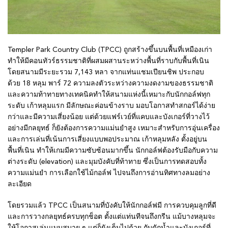
Templer Park Country Club (TPCC) ถูกสร้างขึ้นบนพื้นที่เหมืองเก่า
ทำให้มีคอนทัวร์ธรรมชาติที่ผสมผสานระหว่างพื้นที่ราบกับพื้นที่เนิน
โดยสนามมีระยะรวม 7,143 หลา จากแท่นแชมเปียนชิพ ประกอบ
ด้วย 18 หลุม พาร์ 72 ความลงตัวระหว่างความงดงามของธรรมชาติ
และความท้าทายทางเทคนิคทำให้สนามแห่งนี้เหมาะกับนักกอล์ฟทุก
ระดับ เก้าหลุมแรก มีลักษณะค่อนข้างราบ มอบโอกาสทำสกอร์ได้ง่าย
กว่าและมีความเสี่ยงน้อย แต่ด้วยแฟร์เวย์ที่แคบและบังเกอร์ที่วางไว้
อย่างมีกลยุทธ์ ก็ยังต้องการความแม่นยำสูง เหมาะสำหรับการอุ่นเครื่อง
และการเล่นที่เน้นการเสี่ยงแบบพอประมาณ เก้าหลุมหลัง ตั้งอยู่บน
พื้นที่เนิน ทำให้เกมมีความซับซ้อนมากขึ้น นักกอล์ฟต้องรับมือกับความ
ต่างระดับ (elevation) และมุมบังคับที่ท้าทาย ซึ่งเป็นการทดสอบทั้ง
ความแม่นยำ การเลือกใช้ไม้กอล์ฟ ไปจนถึงการอ่านทิศทางลมอย่าง
ละเอียด
โดยรวมแล้ว TPCC เป็นสนามที่บังคับให้นักกอล์ฟมี การควบคุมลูกที่ดี
และการวางกลยุทธ์ครบทุกช็อต ตั้งแต่แท่นทีจนถึงกรีน แม้บางหลุมจะ
ให้โอกาสเล่นแบบสบาย ๆ แต่ก็ยังเต็มไปด้วย กับดักน้ำและบังเกอร์ที่