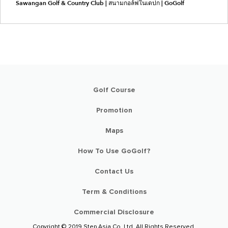
Sawangan Golf & Country Club | สนามกอล์ฟในเดปก | GoGolf
Golf Course
Promotion
Maps
How To Use GoGolf?
Contact Us
Term & Conditions
Commercial Disclosure
Copyright © 2019 Step Asia Co. Ltd. All Rights Reserved.