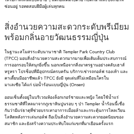
ซ่อนอยู่ รอทดสอบฝีมือผู้เล่นทุกคน
สิ่งอำนวยความสะดวกระดับพรีเมียม
พร้อมกลิ่นอายวัฒนธรรมญี่ปุ่น
ในฐานะสโมสรระดับนานาชาติ Templer Park Country Club
(TPCC) มอบสิ่งอำนวยความสะดวกมากมายเพื่อเติมเต็มประสบการณ์
การออกรอบให้สนุกยิ่งขึ้น นอกเหนือจากสิ่งมาตรฐานอย่างคลับเฮาส์
หรูหรา โปรช็อปที่มีอุปกรณ์ครบครัน บริการเช่ารถกอล์ฟ รองเท้า และ
คาเดี้ยนมืออาชีพแล้ว TPCC ยังมี จุดเด่นที่ไม่เหมือนใครใน
มาเลเซีย ได้แก่ บ่อน้ำร้อนแบบญี่ปุ่น (Onsen)
ออนเซ็นตั้งอยู่ในบริเวณห้องล็อกเกอร์ชายและหญิง โดยใช้น้ำแร่
ธรรมชาติที่ไหลมาจากภูเขาหินปูนรอบ ๆ ป่า Templer น้ำร้อนนี้เชื่อ
กันว่ามีแร่ธาตุที่ช่วยบรรเทาอาการเมื่อยล้าและกระตุ้นการไหลเวียน
โลหิตหลังการเล่นกอล์ฟ ถือเป็นสิ่งอำนวยความสะดวกยอดนิยมของ
สมาชิก และยังสร้างความประทับใจแก่แขกที่มาเยือนครั้งแรก