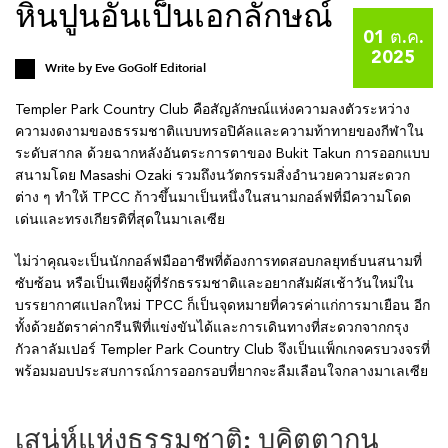
หินปูนอันเป็นเอกลักษณ์
01 ต.ค.
2025
Write by
Eve GoGolf Editorial
Templer Park Country Club คือสัญลักษณ์แห่งความลงตัวระหว่าง
ความงดงามของธรรมชาติแบบทรอปิคัลและความท้าทายของกีฬาใน
ระดับสากล ด้วยฉากหลังอันตระการตาของ Bukit Takun การออกแบบ
สนามโดย Masashi Ozaki รวมถึงนวัตกรรมสิ่งอำนวยความสะดวก
ต่าง ๆ ทำให้ TPCC ก้าวขึ้นมาเป็นหนึ่งในสนามกอล์ฟที่มีความโดด
เด่นและทรงเกียรติที่สุดในมาเลเซีย
ไม่ว่าคุณจะเป็นนักกอล์ฟมืออาชีพที่ต้องการทดสอบกลยุทธ์บนสนามที่
ซับซ้อน หรือเป็นเพียงผู้ที่รักธรรมชาติและอยากสัมผัสเช้าวันใหม่ใน
บรรยากาศแปลกใหม่ TPCC ก็เป็นจุดหมายที่ควรค่าแก่การมาเยือน อีก
ทั้งด้วยอัตราค่ากรีนฟีที่แข่งขันได้และการเดินทางที่สะดวกจากกรุง
กัวลาลัมเปอร์ Templer Park Country Club จึงเป็นแพ็กเกจครบวงจรที่
พร้อมมอบประสบการณ์การออกรอบที่ยากจะลืมเลือนใจกลางมาเลเซีย
เสน่ห์แห่งธรรมชาติ: บุคิตตากุน