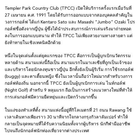
Templer Park Country Club (TPCC) เปิดให้บริการครั้งแรกเมื่อวันที่
27 เมษายน ค.ศ. 1991 โดยได้รับการออกแบบจากสองบุคคลสำคัญใน
วงการกอล์ฟ ได้แก่ Kentaro Sato และ Masashi “Jumbo” Ozaki โปร
กอล์ฟชื่อดังจากญี่ปุ่น ผู้ซึ่งได้นำประสบการณ์การเล่นจริงมาถ่ายทอด
ลงในการออกแบบสนาม ทำให้ TPCC ไม่เพียงสวยงามทางสายตา แต่
ยังท้าทายในเชิงเทคนิคอีกด้วย
หนึ่งในจุดเด่นตั้งแต่ยุคแรกของ TPCC คือการเป็นผู้บุกเบิกนวัตกรรม
หลายด้าน สนามแห่งนี้ถือเป็น สนามแรกในมาเลเซียที่ถูกเป็นเจ้าของ
และบริหารโดยนักลงทุนชาวญี่ปุ่น อีกทั้งยังเป็นผู้ริเริ่ม การใช้รถกอล์ฟ
(buggy) และคาเดี้ยนหญิง ซึ่งในเวลานั้นถือว่าใหม่มากสำหรับวงการ
กอล์ฟท้องถิ่น นอกจากนี้ TPCC ยังเป็นผู้บุกเบิกการเล่น ไนท์กอล์ฟ
(Night Golf) สำหรับ 9 หลุมแรก ถือเป็นการสร้างแนวทางใหม่ที่ทำให้
การเล่นกอล์ฟมีความยืดหยุ่นและเปิดกว้างมากขึ้น
ในแง่ของทำเลที่ตั้ง สนามแห่งนี้อยู่ที่กิโลเมตรที่ 21 ถนน Rawang ใช้
เวลาเดินทางเพียงราว 30 นาทีจากใจกลางกรุงกัวลาลัมเปอร์ ทำให้
กลายเป็นจุดหมายที่ได้รับความนิยมทั้งจากผู้บริหาร นักกีฬามืออาชีพ
ไปจนถึงนักกอล์ฟนักท่องเที่ยวจากต่างประเทศ