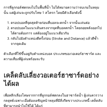
การที่ลูกกอล์ฟตกลงไปในพื้นที่น้ำ ไม่ได้หมายความว่าจบเกมในหลุม
นั้น แต่ผู้เล่นจะถูกปรับโทษ 1 สโตรก โดยมีตัวเลือกดังนี้
ดรอปบอลที่จุดสุดท้ายก่อนที่บอลจะตกน้ำ จากนั้นเล่นต่อ
ดรอปบอลในแนวเส้นตรงจากจุดที่บอลตกน้ำ โดยถอยหลังออกไป
ได้ตามต้องการ แต่ต้องอยู่ในแนวเดียวกัน
กลับไปยังตำแหน่งตีครั้งก่อน (Stroke and Distance) แล้วตีซ้ำ
จากจุดเดิม
ตัวเลือกที่ใช้ขึ้นอยู่กับตำแหน่งบอล ประเภทของวอเตอร์ฮาซาร์ด และ
ความเสี่ยงที่ผู้เล่นพร้อมจะรับ
เคล็ดลับเลี่ยงวอเตอร์ฮาซาร์ดอย่าง
ได้ผล
เพื่อหลีกเลี่ยงโทษจากการที่ลูกกอล์ฟตกลงในฮาซาร์ดน้ำ ผู้เล่นควรวาง
กลยุทธ์เฉพาะเมื่อต้องเผชิญหน้าหลุมที่มีสิ่งกีดขวางประเภทนี้ เคล็ดลับ
ที่สามารถนำไปใช้ได้ ได้แก่