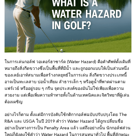
ในการเล่นกอล์ฟ วอเตอร์ฮาซาร์ด (Water Hazard) คือคำศัพท์ดั้งเดิมที่
หมายถึงสิ่งกีดขวางซึ่งเป็นพื้นที่ที่มีน้ำ และถูกออกแบบให้เป็นส่วนหนึ่ง
ของเลย์เอาท์สนามเพื่อสร้างกลยุทธ์ในการเล่น สิ่งกีดขวางประเภทนี้
อาจเป็นทะเลสาบ บ่อน้ำเทียม ลำธารเล็ก ๆ หรือคูน้ำที่พาดผ่านตาม
แฟร์เวย์ หรืออยู่รอบ ๆ กรีน จุดประสงค์ของมันไม่ใช่เพียงเพื่อความ
สวยงาม แต่เพื่อเพิ่มความท้าทายทั้งในด้านเทคนิคและจิตวิทยาที่ผู้เล่น
ต้องเผชิญ
อย่างไรก็ตาม ตั้งแต่มีการบังคับใช้กติกากอล์ฟฉบับปรับปรุงโดย The
R&A และ USGA ในปี 2019 คำว่า Water Hazard ได้ถูกเปลี่ยนชื่อ
อย่างเป็นทางการเป็น Penalty Area แล้ว แต่ถึงอย่างนั้น นักกอล์ฟส่วน
ใหญ่ก็ยังคงใช้คำว่า Water Hazard ในการสนทนาทั่วไป พื้นที่ลักษณะ