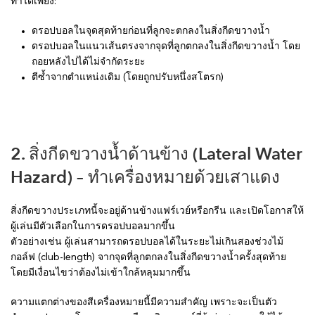
ทำได้เพียง:
ดรอปบอลในจุดสุดท้ายก่อนที่ลูกจะตกลงในสิ่งกีดขวางน้ำ
ดรอปบอลในแนวเส้นตรงจากจุดที่ลูกตกลงในสิ่งกีดขวางน้ำ โดย
ถอยหลังไปได้ไม่จำกัดระยะ
ตีซ้ำจากตำแหน่งเดิม (โดยถูกปรับหนึ่งสโตรก)
2. สิ่งกีดขวางน้ำด้านข้าง (Lateral Water
Hazard) – ทำเครื่องหมายด้วยเสาแดง
สิ่งกีดขวางประเภทนี้จะอยู่ด้านข้างแฟร์เวย์หรือกรีน และเปิดโอกาสให้
ผู้เล่นมีตัวเลือกในการดรอปบอลมากขึ้น
ตัวอย่างเช่น ผู้เล่นสามารถดรอปบอลได้ในระยะไม่เกินสองช่วงไม้
กอล์ฟ (club-length) จากจุดที่ลูกตกลงในสิ่งกีดขวางน้ำครั้งสุดท้าย
โดยมีเงื่อนไขว่าต้องไม่เข้าใกล้หลุมมากขึ้น
ความแตกต่างของสีเครื่องหมายนี้มีความสำคัญ เพราะจะเป็นตัว