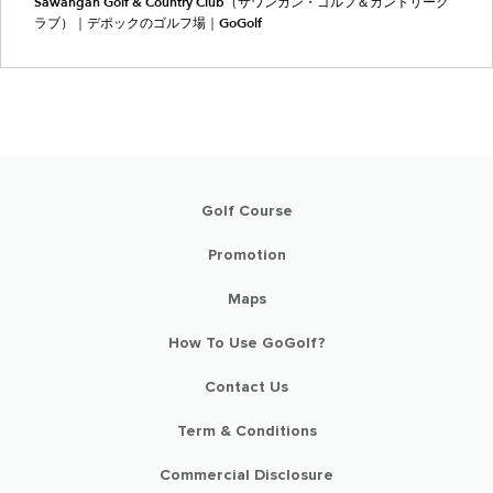
Sawangan Golf & Country Club（サワンガン・ゴルフ＆カントリーク
ラブ）｜デポックのゴルフ場｜GoGolf
Golf Course
Promotion
Maps
How To Use GoGolf?
Contact Us
Term & Conditions
Commercial Disclosure