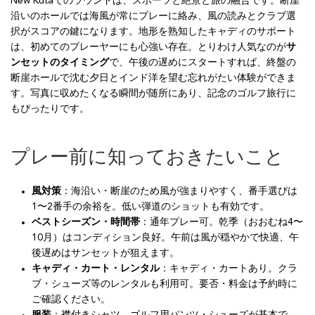
New Kutaでのラウンドは、スポーツと絶景と旅の融合です。断崖
沿いのホールでは海風が常にプレーに絡み、風の読みとクラブ選
択がスコアの鍵になります。地形を熟知したキャディのサポート
は、初めてのプレーヤーにも心強い存在。とりわけ人気なのが
サ
ンセットのタイミング
で、午後の遅めにスタートすれば、終盤の
断崖ホールで沈む夕日とインド洋を望む忘れがたい体験ができま
す。写真に収めたくなる瞬間が随所にあり、記念のゴルフ旅行に
もぴったりです。
プレー前に知っておきたいこと
風対策
：海沿い・断崖のため風が強まりやすく、番手選びは
1〜2番手の余裕を。低い弾道のショットも有効です。
ベストシーズン・時間帯
：通年プレー可。乾季（おおむね4〜
10月）はコンディション良好。午前は風が穏やかで快適、午
後遅めはサンセットが狙えます。
キャディ・カート・レンタル
：キャディ・カートあり。クラ
ブ・シューズ等のレンタルも利用可。要否・料金は予約時に
ご確認ください。
服装
：襟付きシャツ、ゴルフ用パンツ・シューズが基本で