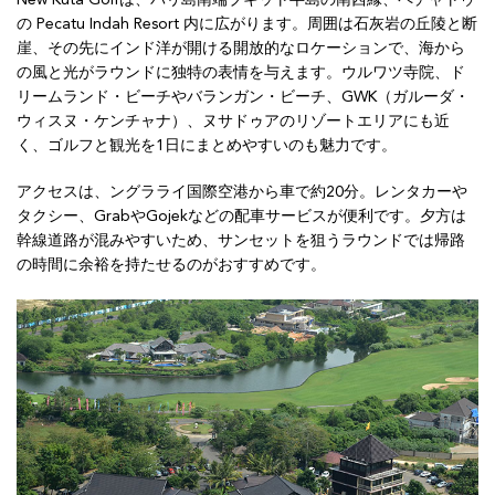
New Kuta Golfは、バリ島南端ブキット半島の南西縁、ペチャトゥ
の Pecatu Indah Resort 内に広がります。周囲は石灰岩の丘陵と断
崖、その先にインド洋が開ける開放的なロケーションで、海から
の風と光がラウンドに独特の表情を与えます。ウルワツ寺院、ド
リームランド・ビーチやバランガン・ビーチ、GWK（ガルーダ・
ウィスヌ・ケンチャナ）、ヌサドゥアのリゾートエリアにも近
く、ゴルフと観光を1日にまとめやすいのも魅力です。
アクセスは、ングラライ国際空港から車で約20分。レンタカーや
タクシー、GrabやGojekなどの配車サービスが便利です。夕方は
幹線道路が混みやすいため、サンセットを狙うラウンドでは帰路
の時間に余裕を持たせるのがおすすめです。