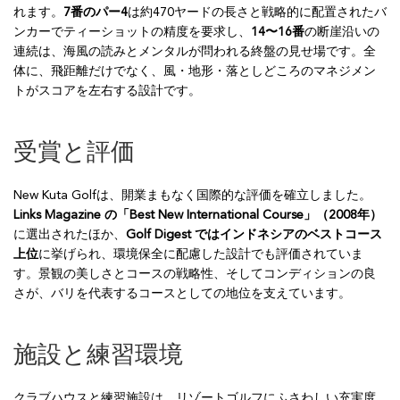
れます。
7番のパー4
は約470ヤードの長さと戦略的に配置されたバ
ンカーでティーショットの精度を要求し、
14〜16番
の断崖沿いの
連続は、海風の読みとメンタルが問われる終盤の見せ場です。全
体に、飛距離だけでなく、風・地形・落としどころのマネジメン
トがスコアを左右する設計です。
受賞と評価
New Kuta Golfは、開業まもなく国際的な評価を確立しました。
Links Magazine の「Best New International Course」（2008年）
に選出されたほか、
Golf Digest ではインドネシアのベストコース
上位
に挙げられ、環境保全に配慮した設計でも評価されていま
す。景観の美しさとコースの戦略性、そしてコンディションの良
さが、バリを代表するコースとしての地位を支えています。
施設と練習環境
クラブハウスと練習施設は、リゾートゴルフにふさわしい充実度