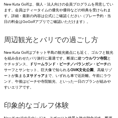
New Kuta Golfは、個人・法人向けの会員プログラムを用意してい
ます。会員はティータイムの優先や優待などの特典を受けられま
す。詳細・最新の内容は公式にご確認ください（プレー予約・当
日の料金はGoGolfアプリでご確認いただけます）。
周辺観光とバリでの過ごし方
New Kuta Golfはブキット半島の観光拠点にも近く、ゴルフと観光
を組み合わせたバリ旅行に最適です。断崖に建つ
ウルワツ寺院
と
ケチャダンス、
ドリームランド・ビーチ／バランガン・ビーチ
の
サーフとサンセット、巨大像で知られる
GWK文化公園
、高級リゾ
ートが集まる
ヌサドゥア
まで、いずれも車で近距離。午前にラウ
ンド、午後はビーチや寺院観光、といった一日のプランが組みや
すいエリアです。
印象的なゴルフ体験