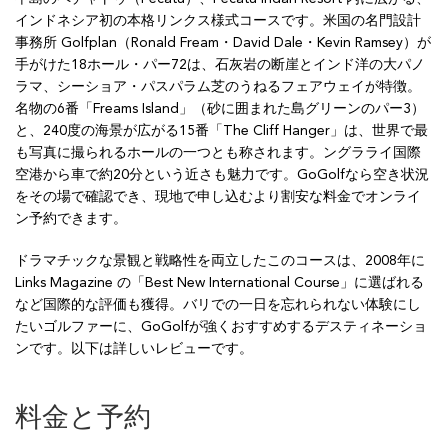
インドネシア初の本格リンクス様式コースです。米国の名門設計
事務所 Golfplan（Ronald Fream・David Dale・Kevin Ramsey）が
手がけた18ホール・パー72は、石灰岩の断崖とインド洋の大パノ
ラマ、シーショア・パスパラム芝のうねるフェアウェイが特徴。
名物の6番「Freams Island」（砂に囲まれた島グリーンのパー3）
と、240度の海景が広がる15番「The Cliff Hanger」は、世界で最
も写真に撮られるホールの一つとも称されます。ングラライ国際
空港から車で約20分という近さも魅力です。GoGolfなら空き状況
をその場で確認でき、現地で申し込むより割安な料金でオンライ
ン予約できます。
ドラマチックな景観と戦略性を両立したこのコースは、2008年に
Links Magazine の「Best New International Course」に選ばれる
など国際的な評価も獲得。バリでの一日を忘れられない体験にし
たいゴルファーに、GoGolfが強くおすすめするデスティネーショ
ンです。以下は詳しいレビューです。
料金と予約