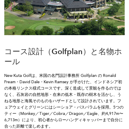
コース設計（Golfplan）と名物ホ
ール
New Kuta Golfは、米国の名門設計事務所 Golfplan の Ronald
Fream・David Dale・Kevin Ramsey が手がけた、インドネシア初
の本格リンクス様式コースです。深く造成して景観を作るのでは
なく、石灰岩の自然地形・在来の低木・既存の樹木を活かし、う
ねる地形と海風そのものをハザードとして設計されています。フ
ェアウェイとグリーンにはシーショア・パスパラムを採用。5つの
ティー（Monkey／Tiger／Cobra／Dragon／Eagle、約4,917m〜
6,713m）により、初心者からローハンディキャッパーまで自分に
合った距離で楽しめます。