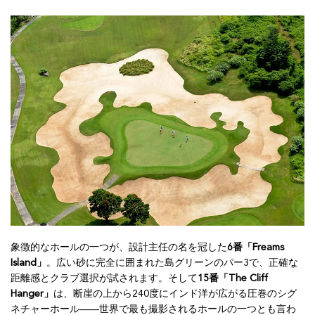
象徴的なホールの一つが、設計主任の名を冠した
6番「Freams
Island」
。広い砂に完全に囲まれた島グリーンのパー3で、正確な
距離感とクラブ選択が試されます。そして
15番「The Cliff
Hanger」
は、断崖の上から240度にインド洋が広がる圧巻のシグ
ネチャーホール——世界で最も撮影されるホールの一つとも言わ