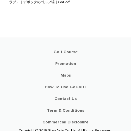
ラブ）｜デポックのゴルフ場｜GoGolf
Golf Course
Promotion
Maps
How To Use GoGolf?
Contact Us
Term & Conditions
Commercial Disclosure
Copyright © 2019 Step Asia Co. Ltd. All Rights Reserved.