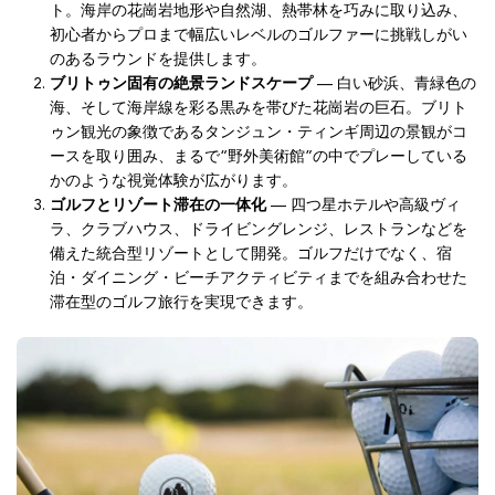
ト。海岸の花崗岩地形や自然湖、熱帯林を巧みに取り込み、
初心者からプロまで幅広いレベルのゴルファーに挑戦しがい
のあるラウンドを提供します。
ブリトゥン固有の絶景ランドスケープ
— 白い砂浜、青緑色の
海、そして海岸線を彩る黒みを帯びた花崗岩の巨石。ブリト
ゥン観光の象徴であるタンジュン・ティンギ周辺の景観がコ
ースを取り囲み、まるで“野外美術館”の中でプレーしている
かのような視覚体験が広がります。
ゴルフとリゾート滞在の一体化
— 四つ星ホテルや高級ヴィ
ラ、クラブハウス、ドライビングレンジ、レストランなどを
備えた統合型リゾートとして開発。ゴルフだけでなく、宿
泊・ダイニング・ビーチアクティビティまでを組み合わせた
滞在型のゴルフ旅行を実現できます。