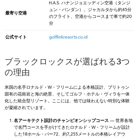
H.A.S. ハナンジョエッディン空港（タンジ
ュン・パンダン）。ジャカルタから約45分
最寄り空港
のフライト、空港からコースまで車で約20
分
公式サイト
golflinkresorts.co.id
ブラックロックスが選ばれる3つ
の理由
米国の名手ロナルド・W・フリームによる本格設計、ブリトゥン
固有の花崗岩と海の絶景、そしてゴルフ・ホテル・ヴィラを一体
化した統合型リゾート。ここには、他では味わえない特別な体験
が凝縮されています。
名アーキテクト設計のチャンピオンシップコース
— 世界各地
で名門コースを手がけてきたロナルド・W・フリームが設計
した18ホール・パー72、約7,255メートルの本格レイアウ