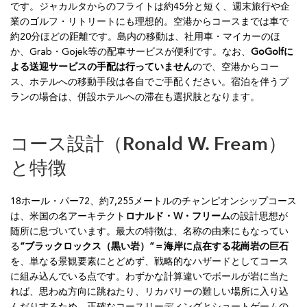
です。ジャカルタからのフライトは約45分と短く、週末旅行や企
業のゴルフ・リトリートにも理想的。空港からコースまでは車で
約20分ほどの距離です。島内の移動は、社用車・マイカーのほ
か、Grab・Gojek等の配車サービスが便利です。なお、
GoGolfに
よる送迎サービスの手配は行っていません
ので、空港からコー
ス、ホテルへの移動手段は各自でご手配ください。宿泊を伴うプ
ランの場合は、併設ホテルへの滞在も選択肢となります。
コース設計（Ronald W. Fream）
と特徴
18ホール・パー72、約7,255メートルのチャンピオンシップコース
は、米国の名アーキテクト
ロナルド・W・フリーム
の設計思想が
随所に息づいています。最大の特徴は、名称の由来にもなってい
る
“ブラックロックス（黒い岩）”＝海岸に点在する花崗岩の巨石
を、単なる景観要素にとどめず、戦略的なハザードとしてコース
に組み込んでいる点です。わずかな計算違いでボールが岩に当た
れば、思わぬ方向に跳ねたり、リカバリーの難しい場所に入り込
んだりするため、正確なコースリーディングとショートゲームの