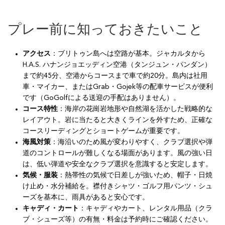
プレー前に知っておきたいこと
アクセス
：ブリトゥン島へは空路が基本。ジャカルタから
H.A.S. ハナンジョエッディン空港（タンジュン・パンダン）
まで約45分、空港からコースまで車で約20分。島内は社用
車・マイカー、またはGrab・Gojek等の配車サービスが便利
です（GoGolfによる送迎の手配はありません）。
コース特性
：海岸の花崗岩地形や自然湖を活かした戦略的な
レイアウト。岩に当たると大きくラインを外すため、正確な
コースリーディングとショートゲームが重要です。
海風対策
：海沿いのため風が変わりやすく、クラブ選択や弾
道のコントロールが難しくなる場面があります。風の強い日
は、低い弾道や安全なクラブ選択を意識すると安定します。
気候・服装
：熱帯性の気候で日差しが強いため、帽子・日焼
け止め・水分補給を。襟付きシャツ・ゴルフ用パンツ・シュ
ーズを基本に、雨具があると安心です。
キャディ・カート
：キャディやカート、レンタル用品（クラ
ブ・シューズ等）の有無・料金は予約時にご確認ください。