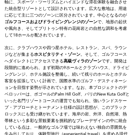
軸に、スポーツ・ツーリズムとハイエンドな滞在体験を融合させ
た統合型リゾートとして設計されています。広大な敷地は、用途
に応じて主に三つのゾーンに区分されています。中心となるのが
ゴルフコースおよびドライビングレンジのゾーン
で、地形の起伏
や風向き、そしてブリトゥン特有の花崗岩との自然な調和を考慮
して18ホールが配されています。
次に、クラブハウスや四つ星ホテル、レストラン、スパ、ラウン
ジなどが集まる
ホスピタリティ・ゾーン
。そして、ゴルフコース
へダイレクトにアクセスできる
高級ヴィラのゾーン
です。開発は
段階的に進められ、まず初期の9ホールとクラブハウス、ドライビ
ングレンジ、ホテル施設を整備し、続いて残りのホールとホテル
客室を拡張していく計画で、国際水準のゴルフ・デスティネーシ
ョンを目指す姿勢が示されています。なお、本プロジェクトのデ
ベロッパーは、ボゴールのPalm Hill Golf、バリのNew Kuta Golfと
いった名門リゾートコースの運営でも知られ、強いランドスケー
プ・アプローチとトーナメント仕様の設計思想が、このブラック
ロックスにも受け継がれています。海岸の岩、外洋、自然湖、熱
帯林という多彩な景観要素を挑戦的なプレーデザインの中に統合
している点は、一般的なゴルフ場では味わえない独自の雰囲気を
生み出しており、体験型旅行（experiential travel）を求める現代