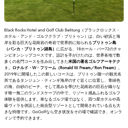
Black Rocks Hotel and Golf Club Belitung（ブラックロックス・
ホテル・アンド・ゴルフクラブ・ブリトゥン）は、白い砂浜と海
岸を彩る巨大な花崗岩の奇岩で世界的に知られる
ブリトゥン島
（バンカ・ブリトゥン諸島）
に広がる、18ホール・パー72のチャ
ンピオンシップコースです。設計を手がけたのは、世界各地で数
多くの名門コースを生み出してきた
米国の著名ゴルフアーキテク
ト、ロナルド・W・フリーム（Ronald W. Fream／Ron Fream）
。
2019年に開場したこの新しいコースは、ブリトゥン随一の観光名
所であるタンジュン・ティンギ海岸のすぐ近くに位置し、青緑色
の海、白砂のビーチ、そして黒みを帯びた花崗岩の巨石が織りな
す唯一無二のランドスケープの中で、リゾート感あふれるゴルフ
体験を提供します。単なるゴルフ場ではなく、四つ星ホテルや高
級ヴィラを併設した統合型リゾートとして開発されている点も大
きな特徴です。GoGolfなら空き状況をその場で確認でき、オンラ
インで予約できます。