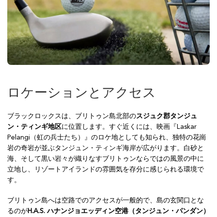
ロケーションとアクセス
ブラックロックスは、ブリトゥン島北部の
スジュク郡タンジュ
ン・ティンギ地区
に位置します。すぐ近くには、映画『Laskar
Pelangi（虹の兵士たち）』のロケ地としても知られ、独特の花崗
岩の奇岩が並ぶタンジュン・ティンギ海岸が広がります。白砂と
海、そして黒い岩々が織りなすブリトゥンならではの風景の中に
立地し、リゾートアイランドの雰囲気を存分に感じられる環境で
す。
ブリトゥン島へは空路でのアクセスが一般的で、島の玄関口とな
るのが
H.A.S. ハナンジョエッディン空港（タンジュン・パンダン）