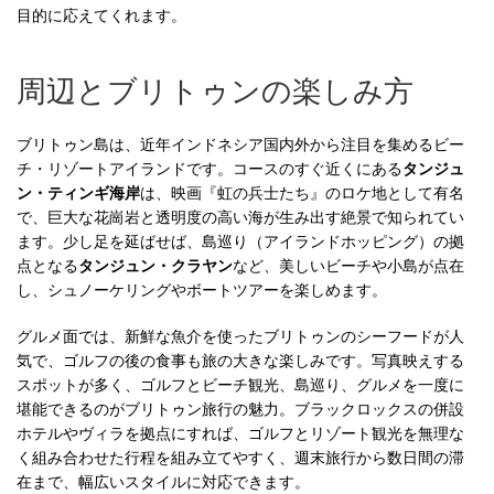
目的に応えてくれます。
周辺とブリトゥンの楽しみ方
ブリトゥン島は、近年インドネシア国内外から注目を集めるビー
チ・リゾートアイランドです。コースのすぐ近くにある
タンジュ
ン・ティンギ海岸
は、映画『虹の兵士たち』のロケ地として有名
で、巨大な花崗岩と透明度の高い海が生み出す絶景で知られてい
ます。少し足を延ばせば、島巡り（アイランドホッピング）の拠
点となる
タンジュン・クラヤン
など、美しいビーチや小島が点在
し、シュノーケリングやボートツアーを楽しめます。
グルメ面では、新鮮な魚介を使ったブリトゥンのシーフードが人
気で、ゴルフの後の食事も旅の大きな楽しみです。写真映えする
スポットが多く、ゴルフとビーチ観光、島巡り、グルメを一度に
堪能できるのがブリトゥン旅行の魅力。ブラックロックスの併設
ホテルやヴィラを拠点にすれば、ゴルフとリゾート観光を無理な
く組み合わせた行程を組み立てやすく、週末旅行から数日間の滞
在まで、幅広いスタイルに対応できます。