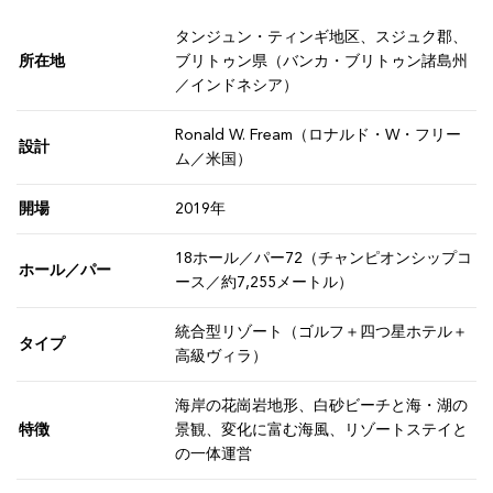
タンジュン・ティンギ地区、スジュク郡、
所在地
ブリトゥン県（バンカ・ブリトゥン諸島州
／インドネシア）
Ronald W. Fream（ロナルド・W・フリー
設計
ム／米国）
開場
2019年
18ホール／パー72（チャンピオンシップコ
ホール／パー
ース／約7,255メートル）
統合型リゾート（ゴルフ＋四つ星ホテル＋
タイプ
高級ヴィラ）
海岸の花崗岩地形、白砂ビーチと海・湖の
特徴
景観、変化に富む海風、リゾートステイと
の一体運営