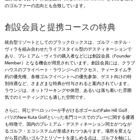
のゴルファーの志向とも合致しています。
創設会員と提携コースの特典
統合型リゾートとしてのブラックロックスは、ゴルフ・ホテル・
ヴィラを組み合わせたライフスタイル型のデスティネーションで
あり、プレミアム・ヴィラの購入者などには創設会員（Founder
Member）となる機会が用意されています。創設会員には、クラブ
ハウスのプライベート・ラウンジへのアクセス、ティータイム予
約の優先権、各種ゴルフイベントへの優先参加、ゲスト向けの特
別待遇など、さまざまな特典が付与されると案内されています。
ラウンジは、ネットワーキングや休憩、あるいは落ち着いた雰囲
気でのミーティングにも適した空間です。
さらに、同じデベロッパーが手がけるボゴールのPalm Hill Golf、
バリのNew Kuta Golfといった名門コースでのプレーに関する優遇
も特徴で、国内のプレミアム・デスティネーション同士がつなが
るゴルフ・エコシステムが形成されつつあります。場所を変えな
がら質の高いゴルフとリゾートを楽しめる点は、ゴルフを軸にし