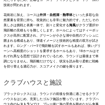
技術が問われます。
花崗岩に加え、コースは
外洋・自然湖・熱帯林
といった多彩な自
然要素を背景に持ち、視覚的にも非常に魅力的です。ただしその
美しさは挑戦と表裏一体で、刻々と変化する
海風
がクラブ選択や
飛距離の見積もりを難しくします。ホールによってはティーボッ
クスが高所に配置され、グリーンが小さな湖や自然のブッシュに
囲まれる構成もあり、弾道イメージと技術的な精度の双方が試さ
れます。ロング・パー5で飛距離を試すホールもあれば、狭いグリ
ーンへ高精度のショットを要求するホールもあり、18ホールはそ
れぞれ異なる思想で設計されているため、ラウンドは最後まで単
調になりません。飛距離だけでなく、状況を読み取り柔軟に戦略
を切り替える適応力が、スコアメイクの鍵を握ります。
クラブハウスと施設
ブラックロックスには、ラウンドの前後を快適に過ごせるクラブ
ハウスをはじめ、充実したゴルフ施設が整っています。クラブハ
ウス内の
レストラン
では、プレー後に海の景色を眺めながら食事