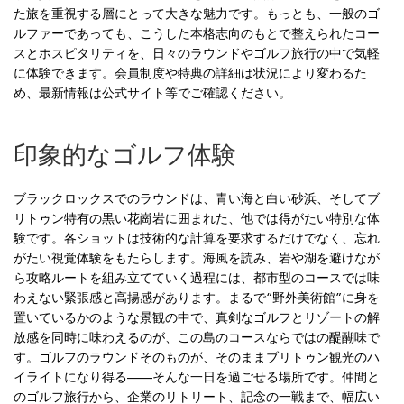
た旅を重視する層にとって大きな魅力です。もっとも、一般のゴ
ルファーであっても、こうした本格志向のもとで整えられたコー
スとホスピタリティを、日々のラウンドやゴルフ旅行の中で気軽
に体験できます。会員制度や特典の詳細は状況により変わるた
め、最新情報は公式サイト等でご確認ください。
印象的なゴルフ体験
ブラックロックスでのラウンドは、青い海と白い砂浜、そしてブ
リトゥン特有の黒い花崗岩に囲まれた、他では得がたい特別な体
験です。各ショットは技術的な計算を要求するだけでなく、忘れ
がたい視覚体験をもたらします。海風を読み、岩や湖を避けなが
ら攻略ルートを組み立てていく過程には、都市型のコースでは味
わえない緊張感と高揚感があります。まるで“野外美術館”に身を
置いているかのような景観の中で、真剣なゴルフとリゾートの解
放感を同時に味わえるのが、この島のコースならではの醍醐味で
す。ゴルフのラウンドそのものが、そのままブリトゥン観光のハ
イライトになり得る——そんな一日を過ごせる場所です。仲間と
のゴルフ旅行から、企業のリトリート、記念の一戦まで、幅広い