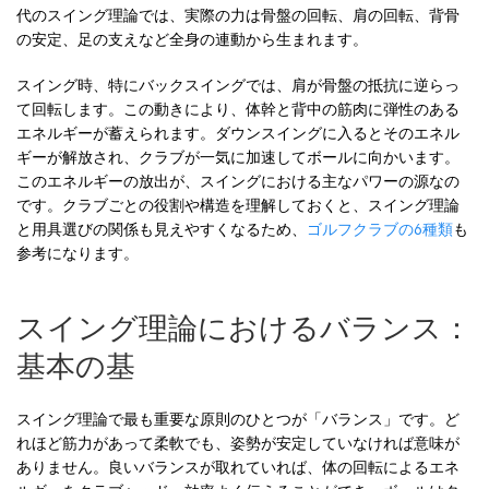
代のスイング理論では、実際の力は骨盤の回転、肩の回転、背骨
の安定、足の支えなど全身の連動から生まれます。
スイング時、特にバックスイングでは、肩が骨盤の抵抗に逆らっ
て回転します。この動きにより、体幹と背中の筋肉に弾性のある
エネルギーが蓄えられます。ダウンスイングに入るとそのエネル
ギーが解放され、クラブが一気に加速してボールに向かいます。
このエネルギーの放出が、スイングにおける主なパワーの源なの
です。クラブごとの役割や構造を理解しておくと、スイング理論
と用具選びの関係も見えやすくなるため、
ゴルフクラブの6種類
も
参考になります。
スイング理論におけるバランス：
基本の基
スイング理論で最も重要な原則のひとつが「バランス」です。ど
れほど筋力があって柔軟でも、姿勢が安定していなければ意味が
ありません。良いバランスが取れていれば、体の回転によるエネ