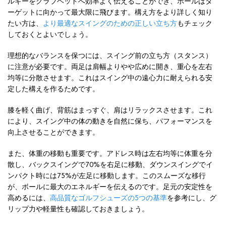
ルギーをクラブヘッドへ効率よく伝えることができ、ボールはタ
ーゲットに向かって最大限に飛びます。構え方をより詳しく知り
たい方は、
より最適なスイングのための正しい立ち方
もチェック
しておくとよいでしょう。
理想的なバランスを保つには、スイング前の立ち方（スタンス）
に注意が必要です。両足は肩幅よりやや広めに開き、重心を左右
均等に分散させます。これはスイング中の遠心力に耐えられる安
定した構えを作るためです。
膝を軽く曲げ、背筋はまっすぐ、肩はリラックスさせます。これ
により、スイング中の体の動きを自然に保ち、パフォーマンスを
向上させることができます。
また、体重の移動も重要です。アドレス時は左右均等に体重を分
散し、バックスイングで70%を右足に移動、ダウンスイングでイ
ンパクト時には75%が左足に移動します。このスムーズな移行
が、ボールに最大のエネルギーを伝えるのです。足元の安定性を
高めるには、
高品質なゴルフシューズの5つの基準
を参考にし、グ
リップ力や軽量性も確認しておきましょう。