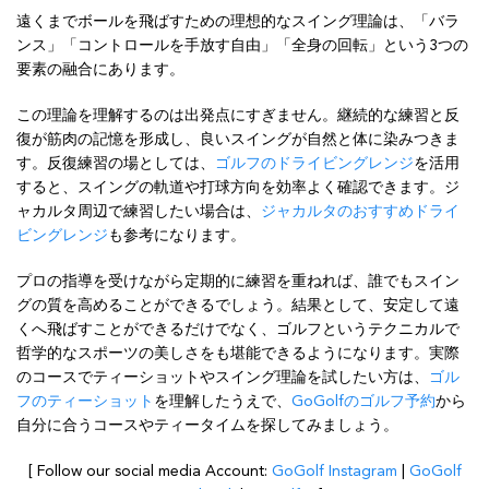
遠くまでボールを飛ばすための理想的なスイング理論は、「バラ
ンス」「コントロールを手放す自由」「全身の回転」という3つの
要素の融合にあります。
この理論を理解するのは出発点にすぎません。継続的な練習と反
復が筋肉の記憶を形成し、良いスイングが自然と体に染みつきま
す。反復練習の場としては、
ゴルフのドライビングレンジ
を活用
すると、スイングの軌道や打球方向を効率よく確認できます。ジ
ャカルタ周辺で練習したい場合は、
ジャカルタのおすすめドライ
ビングレンジ
も参考になります。
プロの指導を受けながら定期的に練習を重ねれば、誰でもスイン
グの質を高めることができるでしょう。結果として、安定して遠
くへ飛ばすことができるだけでなく、ゴルフというテクニカルで
哲学的なスポーツの美しさをも堪能できるようになります。実際
のコースでティーショットやスイング理論を試したい方は、
ゴル
フのティーショット
を理解したうえで、
GoGolfのゴルフ予約
から
自分に合うコースやティータイムを探してみましょう。
[ Follow our social media Account:
GoGolf Instagram
|
GoGolf