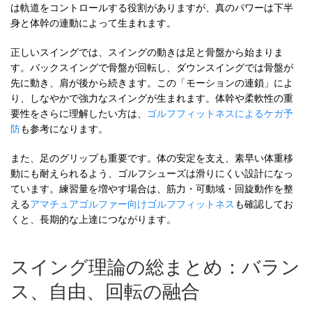
は軌道をコントロールする役割がありますが、真のパワーは下半
身と体幹の連動によって生まれます。
正しいスイングでは、スイングの動きは足と骨盤から始まりま
す。バックスイングで骨盤が回転し、ダウンスイングでは骨盤が
先に動き、肩が後から続きます。この「モーションの連鎖」によ
り、しなやかで強力なスイングが生まれます。体幹や柔軟性の重
要性をさらに理解したい方は、
ゴルフフィットネスによるケガ予
防
も参考になります。
また、足のグリップも重要です。体の安定を支え、素早い体重移
動にも耐えられるよう、ゴルフシューズは滑りにくい設計になっ
ています。練習量を増やす場合は、筋力・可動域・回旋動作を整
える
アマチュアゴルファー向けゴルフフィットネス
も確認してお
くと、長期的な上達につながります。
スイング理論の総まとめ：バラン
ス、自由、回転の融合