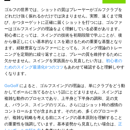
ゴルフの世界では、ショットの質はプレーヤーがゴルフクラブを
どれだけ強く振れるかだけでは決まりません。実際、遠くまで飛
び、かつターゲットに正確に届くショットを打つには、ゴルファ
ーはゴルフスイングの理論をよく理解している必要があります。
初心者にとっては、スイングの技術を初期段階で学ぶことが、後
から修正しにくい基本的なミスを避けるための重要な基盤となり
ます。経験豊富なゴルファーにとっても、スイング理論のトレー
ニングを定期的に繰り返すことは、プレーの質を維持するために
欠かせません。スイングを実践面から見直したい方は、
初心者の
ためのスイング最適化6つのコツ
もあわせて確認すると理解しやす
くなります。
GoGolf
によると、ゴルフスイングの理論は、単にクラブをどう動
かしてボールに当てるかという話にとどまりません。スイングは
複雑な動作のプロセスであり、上半身と下半身の調和、足の支
え、バランス、スイングのリズム、さらにはショット時の感情の
コントロールまでが含まれます。そのため、多くのプロコーチ
が、複雑な戦略を考える前にスイングの基本原則を理解すること
の重要性を強調しています。基本姿勢から見直したい場合は、
正