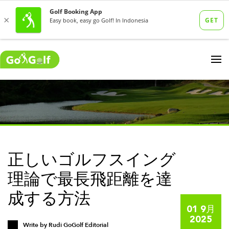
正しいゴルフスイング
理論で最長飛距離を達
成する方法
01 9月
2025
Write by
Rudi GoGolf Editorial