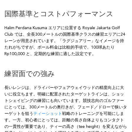
国際基準とコストパフォーマンス
Halim Perdana Kusuma エリアに位置する Royale Jakarta Golf
Club では、全長300メートルの国際基準クラスの練習エリアに24
レーンが用意されています。「ラグジュアリー」なイメージを持
たれがちですが、ボール料金は比較的手頃で、100球あたり
Rp100,000 と、定期的な練習に適した設定です。
練習面での強み
長いレンジは、ドライバーやフェアウェイウッドの精度向上に大
いに役立ちます。明確に配置されたターゲットラインは、ショッ
トシェイピングの練習にも向いています。競技志向のゴルファー
にとっては、300メートルの奥行きが、フェード／ドローで狭いタ
ーゲットを狙う
ティーショット
戦略のトレーニングを可能にしま
す。一方、初心者にとっては、距離の長さ自体よりもコンタクト
の一貫性が重要であり、ティーの高さ（tee height）を変えながら