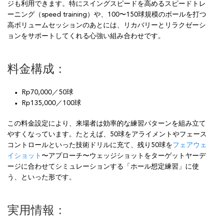
ジも利用できます。特にスイングスピードを高めるスピードトレ
ーニング（speed training）や、100〜150球規模のボールを打つ
高ボリュームセッションのあとには、リカバリーとリラクゼーシ
ョンをサポートしてくれる心強い組み合わせです。
料金構成：
Rp70,000／50球
Rp135,000／100球
この料金設定により、来場者は効率的な練習パターンを組み立て
やすくなっています。たとえば、50球をアライメントやフェース
コントロールといった技術ドリルに充て、残り50球を
フェアウェ
イショット
〜アプローチ〜ウェッジショットをターゲットヤーデ
ージに合わせてシミュレーションする「ホール想定練習」に使
う、といった形です。
実用情報：