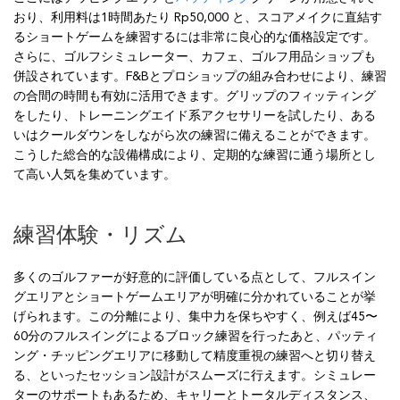
おり、利用料は1時間あたり Rp50,000 と、スコアメイクに直結す
るショートゲームを練習するには非常に良心的な価格設定です。
さらに、ゴルフシミュレーター、カフェ、ゴルフ用品ショップも
併設されています。F&Bとプロショップの組み合わせにより、練習
の合間の時間も有効に活用できます。グリップのフィッティング
をしたり、トレーニングエイド系アクセサリーを試したり、ある
いはクールダウンをしながら次の練習に備えることができます。
こうした総合的な設備構成により、定期的な練習に通う場所とし
て高い人気を集めています。
練習体験・リズム
多くのゴルファーが好意的に評価している点として、フルスイン
グエリアとショートゲームエリアが明確に分かれていることが挙
げられます。この分離により、集中力を保ちやすく、例えば45〜
60分のフルスイングによるブロック練習を行ったあと、パッティ
ング・チッピングエリアに移動して精度重視の練習へと切り替え
る、といったセッション設計がスムーズに行えます。シミュレー
ターのサポートもあるため、キャリーとトータルディスタンス、