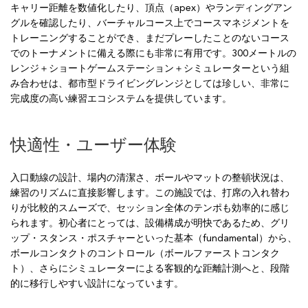
キャリー距離を数値化したり、頂点（apex）やランディングアン
グルを確認したり、バーチャルコース上でコースマネジメントを
トレーニングすることができ、まだプレーしたことのないコース
でのトーナメントに備える際にも非常に有用です。300メートルの
レンジ＋ショートゲームステーション＋シミュレーターという組
み合わせは、都市型ドライビングレンジとしては珍しい、非常に
完成度の高い練習エコシステムを提供しています。
快適性・ユーザー体験
入口動線の設計、場内の清潔さ、ボールやマットの整頓状況は、
練習のリズムに直接影響します。この施設では、打席の入れ替わ
りが比較的スムーズで、セッション全体のテンポも効率的に感じ
られます。初心者にとっては、設備構成が明快であるため、グリ
ップ・スタンス・ポスチャーといった基本（fundamental）から、
ボールコンタクトのコントロール（ボールファーストコンタク
ト）、さらにシミュレーターによる客観的な距離計測へと、段階
的に移行しやすい設計になっています。