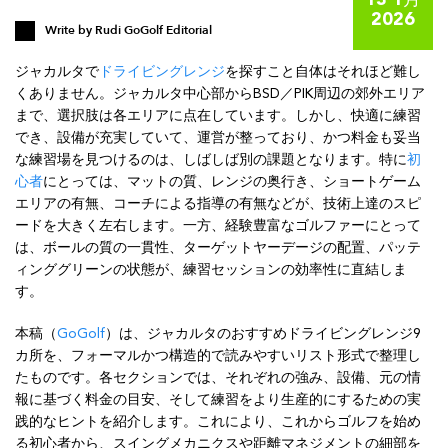
13 1月
2026
Write by
Rudi GoGolf Editorial
ジャカルタで
ドライビングレンジ
を探すこと自体はそれほど難し
くありません。ジャカルタ中心部からBSD／PIK周辺の郊外エリア
まで、選択肢は各エリアに点在しています。しかし、快適に練習
でき、設備が充実していて、運営が整っており、かつ料金も妥当
な練習場を見つけるのは、しばしば別の課題となります。特に
初
心者
にとっては、マットの質、レンジの奥行き、ショートゲーム
エリアの有無、コーチによる指導の有無などが、技術上達のスピ
ードを大きく左右します。一方、経験豊富なゴルファーにとって
は、ボールの質の一貫性、ターゲットヤーデージの配置、パッテ
ィンググリーンの状態が、練習セッションの効率性に直結しま
す。
本稿（
GoGolf
）は、ジャカルタのおすすめドライビングレンジ9
カ所を、フォーマルかつ構造的で読みやすいリスト形式で整理し
たものです。各セクションでは、それぞれの強み、設備、元の情
報に基づく料金の目安、そして練習をより生産的にするための実
践的なヒントを紹介します。これにより、これからゴルフを始め
る初心者から、スイングメカニクスや距離マネジメントの細部を