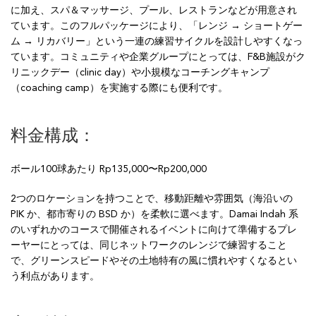
に加え、スパ＆マッサージ、プール、レストランなどが用意され
ています。このフルパッケージにより、「レンジ → ショートゲー
ム → リカバリー」という一連の練習サイクルを設計しやすくなっ
ています。コミュニティや企業グループにとっては、F&B施設がク
リニックデー（clinic day）や小規模なコーチングキャンプ
（coaching camp）を実施する際にも便利です。
料金構成：
ボール100球あたり Rp135,000〜Rp200,000
2つのロケーションを持つことで、移動距離や雰囲気（海沿いの
PIK か、都市寄りの BSD か）を柔軟に選べます。Damai Indah 系
のいずれかのコースで開催されるイベントに向けて準備するプレ
ーヤーにとっては、同じネットワークのレンジで練習すること
で、グリーンスピードやその土地特有の風に慣れやすくなるとい
う利点があります。