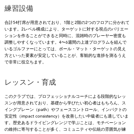
練習設備
合計54打席が用意されており、1階と2階の2つのフロアに分かれて
います。2レベル構成により、ターゲットに対する視点のバリエー
ションを作ることができると同時に、混雑時のプレーヤー密度も
調整しやすくなっています。4〜6週間の上達プログラムを組んで
いるゴルファーにとっては、ボール・マット・ターゲットの見え
方といった要素が安定していることが、客観的な進捗を測るうえ
で非常に役立ちます。
レッスン・育成
このクラブでは、プロフェッショナルコーチによる段階的なレッ
スンが用意されており、基礎から学びたい初心者はもちろん、ス
イングプレーン（path）やフェースコントロール、インパクトの
安定性（impact consistency）を改善したい中級者にも適していま
す。歴史あるドライビングレンジで学ぶことは、モチベーション
の維持に寄与することが多く、コミュニティや伝統の雰囲気が練