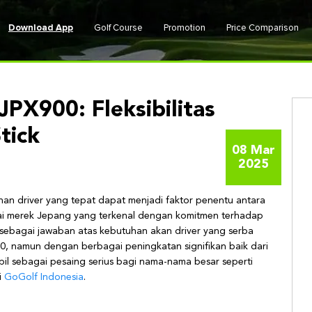
Download App
Golf Course
Promotion
Price Comparison
PX900: Fleksibilitas
tick
08 Mar
2025
ihan driver yang tepat dapat menjadi faktor penentu antara
gai merek Jepang yang terkenal dengan komitmen terhadap
 sebagai jawaban atas kebutuhan akan driver yang serba
850, namun dengan berbagai peningkatan signifikan baik dari
pil sebagai pesaing serius bagi nama-nama besar seperti
i
GoGolf Indonesia
.