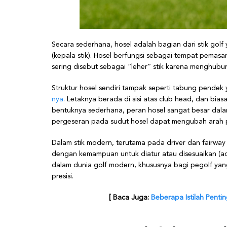
Secara sederhana, hosel adalah bagian dari stik golf 
(kepala stik). Hosel berfungsi sebagai tempat pemasang
sering disebut sebagai “leher” stik karena menghub
Struktur hosel sendiri tampak seperti tabung pendek 
nya
. Letaknya berada di sisi atas club head, dan biasa
bentuknya sederhana, peran hosel sangat besar dalam 
pergeseran pada sudut hosel dapat mengubah arah pu
Dalam stik modern, terutama pada driver dan fairway w
dengan kemampuan untuk diatur atau disesuaikan (ad
dalam dunia golf modern, khususnya bagi pegolf yan
presisi.
[ Baca Juga:
Beberapa Istilah Penti