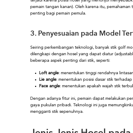
terjadi karena posisi hosel yang menonjol menyebabk
pemain tangan kanan). Oleh karena itu, pemahaman t
penting bagi pemain pemula.
3. Penyesuaian pada Model Ter
Seiring perkembangan teknologi, banyak stik golf 
dilengkapi dengan hosel yang dapat diatur (adjustabl
beberapa aspek penting dari stik, seperti:
Loft angle
: menentukan tinggi rendahnya lintasa
Lie angle
: menentukan posisi dasar stik terhadap
Face angle
: menentukan apakah wajah stik terbuk
Dengan adanya fitur ini, pemain dapat melakukan pen
gaya pukulan pribadi. Teknologi ini juga memungkink
mengganti stik sepenuhnya.
Jenis-Jenis Hosel pada 