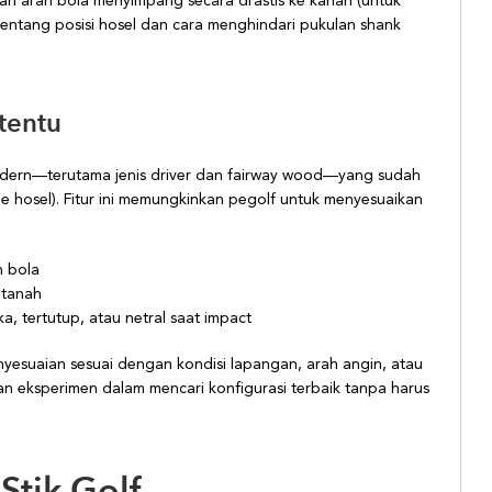
an arah bola menyimpang secara drastis ke kanan (untuk
entang posisi hosel dan cara menghindari pukulan shank
tentu
modern—terutama jenis driver dan fairway wood—yang sudah
e hosel). Fitur ini memungkinkan pegolf untuk menyesuaikan
n bola
 tanah
a, tertutup, atau netral saat impact
yesuaian sesuai dengan kondisi lapangan, arah angin, atau
an eksperimen dalam mencari konfigurasi terbaik tanpa harus
Stik Golf