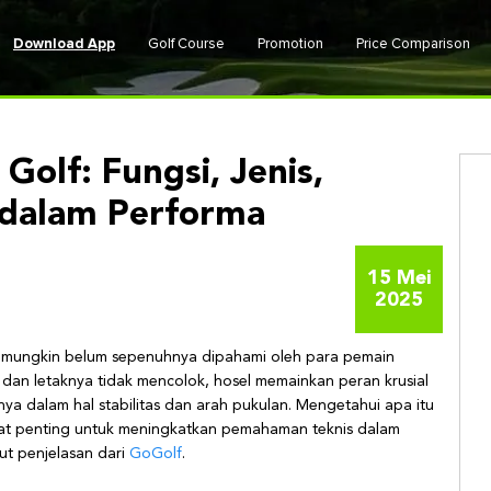
Download App
Golf Course
Promotion
Price Comparison
olf: Fungsi, Jenis,
 dalam Performa
15 Mei
2025
ang mungkin belum sepenuhnya dipahami oleh para pemain
 dan letaknya tidak mencolok, hosel memainkan peran krusial
ya dalam hal stabilitas dan arah pukulan. Mengetahui apa itu
ngat penting untuk meningkatkan pemahaman teknis dalam
ut penjelasan dari
GoGolf
.