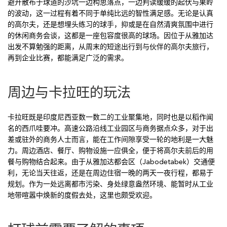
避开散布于球道的沙坑一边构思落点，一边判读缓缓的起伏与果岭
的波动，这一过程有着不同于单纯比远的智性满足感。无论是认真
的高尔夫，还是想埋头练习的球手，抑或是在自然清爽氛围中进行
的休闲商务会谈，这都是一座包容度很高的球场。因位于从雅加达
出发不算勉强的距离，从周末的短途出行到与伙伴的高尔夫旅行，
再到企业比赛，都能满足广泛的需求。
周边与卡拉旺的玩法
卡拉旺既是印度尼西亚数一数二的工业聚集地，同时也是以稻作闻
名的西爪哇要冲。高速公路沿线工业园区与商务据点众多，对于出
差或驻外的商务人士而言，能在工作间隙享受一轮的地利是一大魅
力。周边酒店、餐厅、购物设施一应俱全，便于将高尔夫前后的用
餐与购物结合起来。由于从雅加达都会区（Jabodetabek）交通便
利，无论当天往返，还是在周边住宿一晚的两天一夜行程，都易于
规划。作为一处远离都市污染、身处绿意盎然环境、能暂时从工业
地带喧嚣中焕新的度假去处，这里也颇受欢迎。