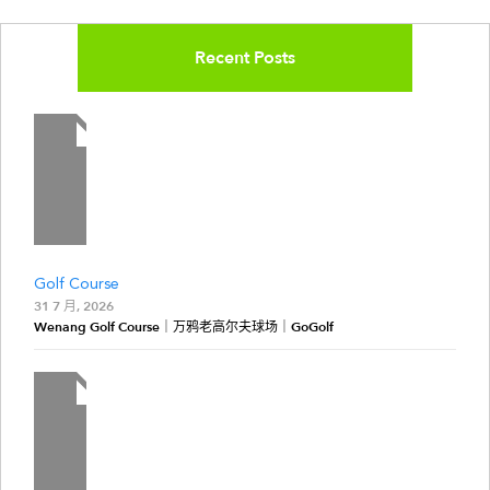
Recent Posts
Golf Course
31 7 月, 2026
Wenang Golf Course｜万鸦老高尔夫球场｜GoGolf