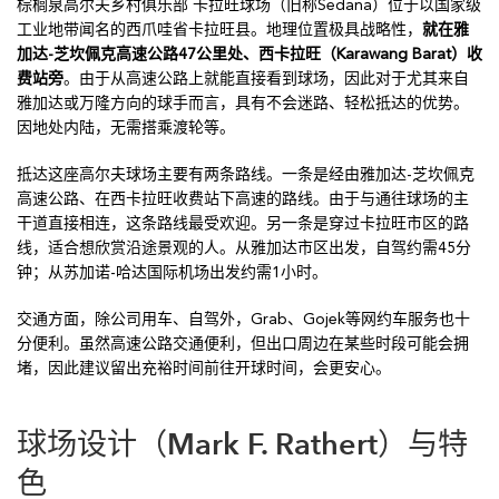
棕榈泉高尔夫乡村俱乐部 卡拉旺球场（旧称Sedana）位于以国家级
工业地带闻名的西爪哇省卡拉旺县。地理位置极具战略性，
就在雅
加达-芝坎佩克高速公路47公里处、西卡拉旺（Karawang Barat）收
费站旁
。由于从高速公路上就能直接看到球场，因此对于尤其来自
雅加达或万隆方向的球手而言，具有不会迷路、轻松抵达的优势。
因地处内陆，无需搭乘渡轮等。
抵达这座高尔夫球场主要有两条路线。一条是经由雅加达-芝坎佩克
高速公路、在西卡拉旺收费站下高速的路线。由于与通往球场的主
干道直接相连，这条路线最受欢迎。另一条是穿过卡拉旺市区的路
线，适合想欣赏沿途景观的人。从雅加达市区出发，自驾约需45分
钟；从苏加诺-哈达国际机场出发约需1小时。
交通方面，除公司用车、自驾外，Grab、Gojek等网约车服务也十
分便利。虽然高速公路交通便利，但出口周边在某些时段可能会拥
堵，因此建议留出充裕时间前往开球时间，会更安心。
球场设计（Mark F. Rathert）与特
色