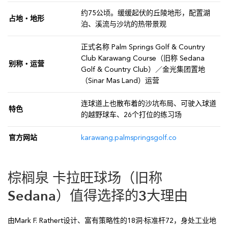
约75公顷。缓缓起伏的丘陵地形，配置湖
占地・地形
泊、溪流与沙坑的热带景观
正式名称 Palm Springs Golf & Country
Club Karawang Course（旧称 Sedana
别称・运营
Golf & Country Club）／金光集团置地
（Sinar Mas Land）运营
连球道上也散布着的沙坑布局、可驶入球道
特色
的越野球车、26个打位的练习场
官方网站
karawang.palmspringsgolf.co
棕榈泉 卡拉旺球场（旧称
Sedana）值得选择的3大理由
由Mark F. Rathert设计、富有策略性的18洞·标准杆72，身处工业地