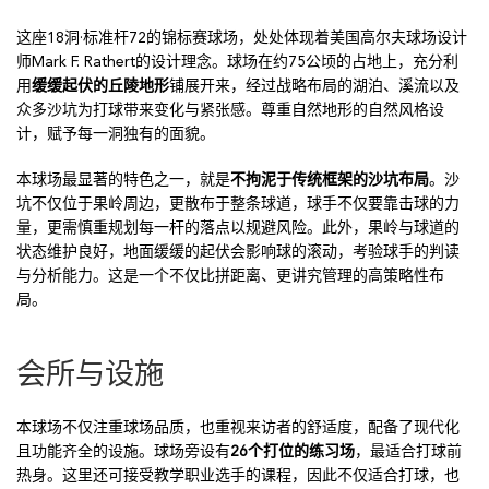
这座18洞·标准杆72的锦标赛球场，处处体现着美国高尔夫球场设计
师Mark F. Rathert的设计理念。球场在约75公顷的占地上，充分利
用
缓缓起伏的丘陵地形
铺展开来，经过战略布局的湖泊、溪流以及
众多沙坑为打球带来变化与紧张感。尊重自然地形的自然风格设
计，赋予每一洞独有的面貌。
本球场最显著的特色之一，就是
不拘泥于传统框架的沙坑布局
。沙
坑不仅位于果岭周边，更散布于整条球道，球手不仅要靠击球的力
量，更需慎重规划每一杆的落点以规避风险。此外，果岭与球道的
状态维护良好，地面缓缓的起伏会影响球的滚动，考验球手的判读
与分析能力。这是一个不仅比拼距离、更讲究管理的高策略性布
局。
会所与设施
本球场不仅注重球场品质，也重视来访者的舒适度，配备了现代化
且功能齐全的设施。球场旁设有
26个打位的练习场
，最适合打球前
热身。这里还可接受教学职业选手的课程，因此不仅适合打球，也