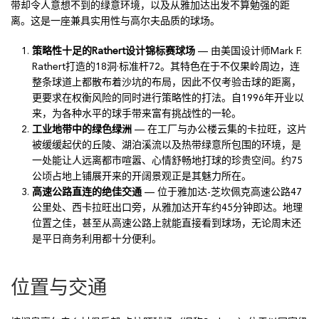
带却令人意想不到的绿意环境，以及从雅加达出发不算勉强的距
离。这是一座兼具实用性与高尔夫品质的球场。
策略性十足的Rathert设计锦标赛球场
— 由美国设计师Mark F.
Rathert打造的18洞·标准杆72。其特色在于不仅果岭周边，连
整条球道上都散布着沙坑的布局，因此不仅考验击球的距离，
更要求在权衡风险的同时进行策略性的打法。自1996年开业以
来，为各种水平的球手带来富有挑战性的一轮。
工业地带中的绿色绿洲
— 在工厂与办公楼云集的卡拉旺，这片
被缓缓起伏的丘陵、湖泊溪流以及热带绿意所包围的环境，是
一处能让人远离都市喧嚣、心情舒畅地打球的珍贵空间。约75
公顷占地上铺展开来的开阔景观正是其魅力所在。
高速公路直连的绝佳交通
— 位于雅加达-芝坎佩克高速公路47
公里处、西卡拉旺出口旁，从雅加达开车约45分钟即达。地理
位置之佳，甚至从高速公路上就能直接看到球场，无论周末还
是平日商务利用都十分便利。
位置与交通