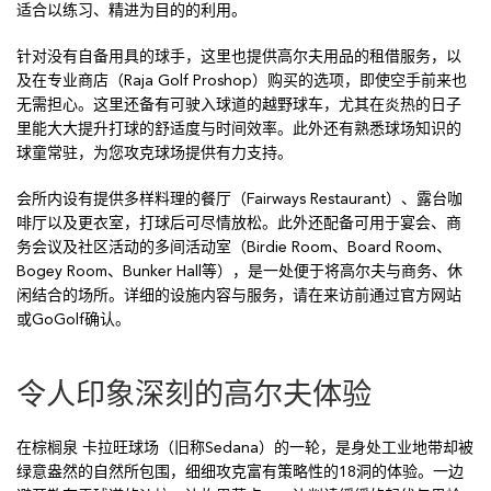
适合以练习、精进为目的的利用。
针对没有自备用具的球手，这里也提供高尔夫用品的租借服务，以
及在专业商店（Raja Golf Proshop）购买的选项，即使空手前来也
无需担心。这里还备有可驶入球道的越野球车，尤其在炎热的日子
里能大大提升打球的舒适度与时间效率。此外还有熟悉球场知识的
球童常驻，为您攻克球场提供有力支持。
会所内设有提供多样料理的餐厅（Fairways Restaurant）、露台咖
啡厅以及更衣室，打球后可尽情放松。此外还配备可用于宴会、商
务会议及社区活动的多间活动室（Birdie Room、Board Room、
Bogey Room、Bunker Hall等），是一处便于将高尔夫与商务、休
闲结合的场所。详细的设施内容与服务，请在来访前通过官方网站
或GoGolf确认。
令人印象深刻的高尔夫体验
在棕榈泉 卡拉旺球场（旧称Sedana）的一轮，是身处工业地带却被
绿意盎然的自然所包围，细细攻克富有策略性的18洞的体验。一边