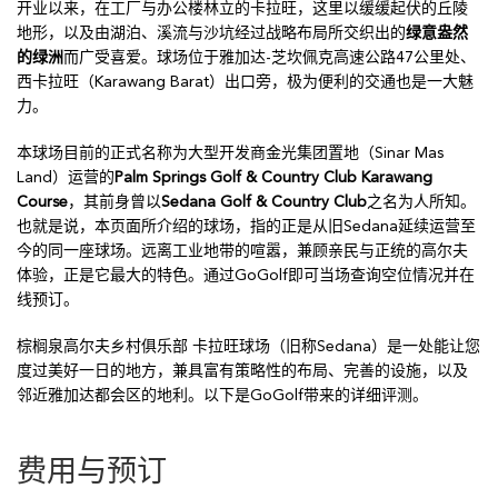
开业以来，在工厂与办公楼林立的卡拉旺，这里以缓缓起伏的丘陵
地形，以及由湖泊、溪流与沙坑经过战略布局所交织出的
绿意盎然
的绿洲
而广受喜爱。球场位于雅加达-芝坎佩克高速公路47公里处、
西卡拉旺（Karawang Barat）出口旁，极为便利的交通也是一大魅
力。
本球场目前的正式名称为大型开发商金光集团置地（Sinar Mas
Land）运营的
Palm Springs Golf & Country Club Karawang
Course
，其前身曾以
Sedana Golf & Country Club
之名为人所知。
也就是说，本页面所介绍的球场，指的正是从旧Sedana延续运营至
今的同一座球场。远离工业地带的喧嚣，兼顾亲民与正统的高尔夫
体验，正是它最大的特色。通过GoGolf即可当场查询空位情况并在
线预订。
棕榈泉高尔夫乡村俱乐部 卡拉旺球场（旧称Sedana）是一处能让您
度过美好一日的地方，兼具富有策略性的布局、完善的设施，以及
邻近雅加达都会区的地利。以下是GoGolf带来的详细评测。
费用与预订