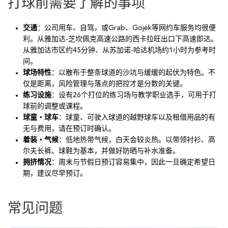
打球前需要了解的事项
交通
：公司用车、自驾，或Grab、Gojek等网约车服务均很便
利。从雅加达-芝坎佩克高速公路的西卡拉旺出口下高速即达。
从雅加达市区约45分钟、从苏加诺-哈达机场约1小时为参考时
间。
球场特性
：以散布于整条球道的沙坑与缓缓的起伏为特色。不
仅是距离，风险管理与落点的把控才是分数的关键。
练习设施
：设有26个打位的练习场与教学职业选手，可用于打
球前的调整或课程。
球童・球车
：球童、可驶入球道的越野球车以及租借用品的有
无与费用，请在预订时确认。
着装・气候
：低地热带气候，白天会较炎热。以带领衬衫、高
尔夫长裤、球鞋为基本，并做好防晒与补水准备。
拥挤情况
：周末与节假日预订容易集中，因此一旦确定希望日
期，建议尽早预订。
常见问题