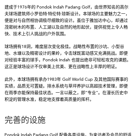
建成于1976年的 Pondok Indah Padang Golf，由世界知名的高尔
夫球场建筑师小罗伯特·特伦特·琼斯设计。本球场的主要魅力之一，
便是对与自然相协调极尽细致的设计。虽位于雅加达中心，却通过
茂密树木的布置、人工湖以及自然的地形起伏，提供视觉上令人畅
快、技术上引人挑战的户外氛围。
球场拥有18洞，难度层次变化极佳。战略性布置的沙坑、小型谷
地、水塘以及精密设计的果岭，令击球既富动感又充满挑战。即便
对经验丰富的球手，Pondok Indah 也提出绝非可轻松攻克的课题。
这正是球场设计不仅审美上优美、更在战略性上丰厚的明证。
此外，本球场拥有承办1983年 Golf World Cup 及其他国际赛事的
实绩，品质无可置疑。排水系统与草坪养护以高超技术管理，即便
在雨季亦能保持最佳状态。一言以蔽之，即”专业”。在漫长历史中
积淀的管理水准，稳定地支撑着高质量的挥杆。
完善的设施
Pondok Indah Padang Golf 配备各类设施，为来访者及会员的舒适