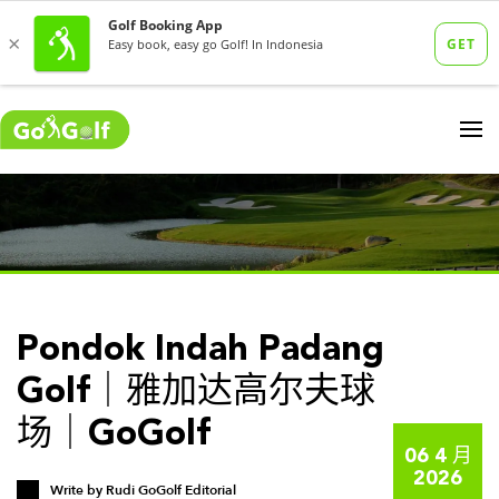
Pondok Indah Padang
Golf｜雅加达高尔夫球
场｜GoGolf
06 4 月
2026
Write by
Rudi GoGolf Editorial