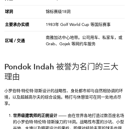
球洞
锦标赛级18洞
主要承办实绩
1983年 Golf World Cup 等国际赛事
南雅加达中心地带。公司用车、私家车，或
区域 / 交通
Grab、Gojek 等网约车服务
Pondok Indah 被誉为名门的三大
理由
小罗伯特·特伦特·琼斯设计的战略性、身处都市却与自然相协调的环
境，以及超越高尔夫的综合设施。畅打与休憩皆可在同一处地点尽
享。
世界级建筑师的正统设计
—— 由在世界各地打造过数百座名场
的小罗伯特·特伦特·琼斯操刀的18洞。战略性布置的沙坑、小型
谷地、水塘以及精密设计的果岭，即便对经验丰富的球手也提