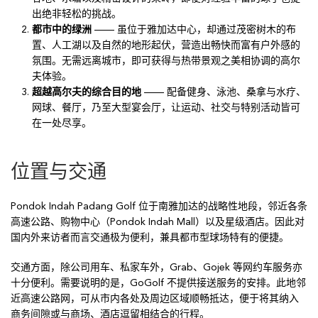
出绝非轻松的挑战。
都市中的绿洲
—— 虽位于雅加达中心，却通过茂密树木的布
置、人工湖以及自然的地形起伏，营造出畅快而富有户外感的
氛围。无需远离城市，即可获得与热带景观之美相协调的高尔
夫体验。
超越高尔夫的综合目的地
—— 配备健身、泳池、桑拿与水疗、
网球、餐厅，乃至大型宴会厅，让运动、社交与特别活动皆可
在一处尽享。
位置与交通
Pondok Indah Padang Golf 位于南雅加达的战略性地段，邻近各条
高速公路、购物中心（Pondok Indah Mall）以及星级酒店。因此对
国内外来访者而言交通极为便利，兼具都市型球场特有的便捷。
交通方面，除公司用车、私家车外，Grab、Gojek 等网约车服务亦
十分便利。需要说明的是，GoGolf 不提供接送服务的安排。此地邻
近高速公路网，可从市内各处及周边区域顺畅抵达，便于将其纳入
商务间隙或与商场、酒店逗留相结合的行程。