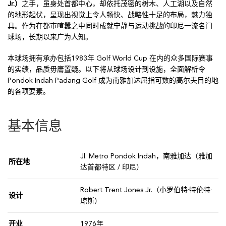
Jr.）
之手，虽身处首都中心，却依托茂密的树木、人工湖以及自然
的地形起伏，呈现出视觉上令人畅快、战略性十足的布局，魅力独
具。作为在都市喧嚣之中同时成就宁静与运动挑战的印尼一流名门
球场，长期以来广为人知。
本球场拥有承办包括1983年 Golf World Cup 在内的众多国际赛事
的实绩，品质毋庸置疑。以下将从球场设计到设施，全面解析令
Pondok Indah Padang Golf 成为南雅加达屈指可数的高尔夫目的地
的各项要素。
基本信息
Jl. Metro Pondok Indah，南雅加达（雅加
所在地
达首都特区 / 印尼）
Robert Trent Jones Jr.（小罗伯特·特伦特·
设计
琼斯）
开业
1976年