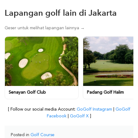
Lapangan golf lain di Jakarta
Geser untuk melihat lapangan lainnya →
Senayan Golf Club
Padang Golf Halim
[ Follow our social media Account:
GoGolf Instagram
|
GoGolf
Facebook
|
GoGolf X
]
Posted in
Golf Course