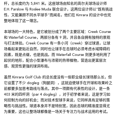
杆，总长度约为 5,841 米。这座球场由知名的高尔夫球场设计师
E.H. Parslow 与 Roslee Muda 联合设计，这两位设计师以“既有挑战
性、又能兼顾不同水平球手”而闻名，他们在 Kinrara 的设计中也完
整地体现了这一理念。
本球场的一大特色，是它被划分成了两个主要区域：Creek Course
和 Waterfall Course，两部分各有 9 洞，并且各自拥有独特的景观
与打法体验。Creek Course 有一条小河（creek）穿过球道，让球
场看起来更贴近自然，同时也让球手在击球时必须考虑水域障碍的
因素，既是点缀，也是挑战。而 Waterfall Course 则更多地利用了
起伏的地形，配合小型瀑布与浓密的热带植物，营造出更富层次
感、观赏性更强的球洞布局。
虽然 Kinrara Golf Club 的总长度没有一些职业级长球场那么长，但
它设置了不少 dogleg（狗腿洞），这就迫使球手在开球和攻果岭之
前都要多加思考路线与落点。其中一项颇有代表性的设计，是一条
403 米的四杆洞（par 4 dogleg），对于初学者来说，这是学习如
何控制方向的好机会；而对技术型球手来说，它同样具有足够的策
略性与挑战性。球道本身并不是特别宽，因此击球的精准度显得尤
为重要，这也让整场球都像是一场关于专注力与战术运用的考试。