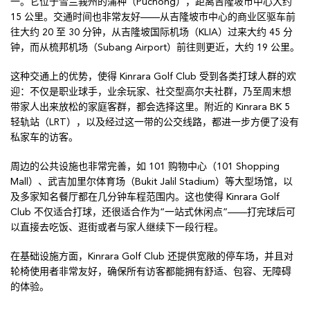
一。它位于雪兰莪州的蒲种（Puchong），距离吉隆坡市中心大约
15 公里。交通时间也非常友好——从吉隆坡市中心的商业区驱车前
往大约 20 至 30 分钟，从吉隆坡国际机场（KLIA）过来大约 45 分
钟，而从梳邦机场（Subang Airport）前往则更近，大约 19 公里。
这种交通上的优势，使得 Kinrara Golf Club 受到各类打球人群的欢
迎：不仅是职业球手，业余玩家、社交型高尔夫社群，乃至周末想
带家人出来放松的家庭客群，都会选择这里。附近的 Kinrara BK 5
轻轨站（LRT），以及经过这一带的公交线路，都进一步方便了没有
私家车的访客。
周边的公共设施也非常完善，如 101 购物中心（101 Shopping
Mall）、武吉加里尔体育场（Bukit Jalil Stadium）等大型场馆，以
及多家知名餐厅都在几分钟车程范围内。这也使得 Kinrara Golf
Club 不仅适合打球，还很适合作为“一站式休闲点”——打完球后可
以直接去吃饭、逛街或者与家人继续下一段行程。
在基础设施方面，Kinrara Golf Club 还提供宽敞的停车场，并且对
轮椅使用者非常友好，确保所有访客都能拥有舒适、包容、无障碍
的体验。