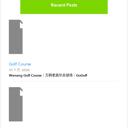
Recent Posts
Golf Course
31 7 月, 2026
Wenang Golf Course｜万鸦老高尔夫球场｜GoGolf