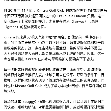
自 2018 年 11 月起，Kinrara Golf Club 的球场养护工作正式交由马
来西亚顶级高尔夫运营团队之一的 TPC Kuala Lumpur 负责。这一
变化带来了非常明显的提升，尤其是在球道（fairway）与果岭
（green）的整体状况方面。
Kinrara 的球道以“抗天气能力强”而闻名。即使是前一整晚都在下
雨，到了第二天通常也仍然可以下场打球，球道能够保持相对干燥
和稳定的状态。这一点在吉隆坡与雪兰莪一带的球场中并不常见，
因为很多球场在大雨过后都会出现积水或泥泞的问题。因此，这一
点也可以看出 Kinrara 在排水与草坪维护方面确实下了功夫。
每一洞的果岭也都按照较高的标准来维护，表面平整、滚动顺畅，
能够很好地回应推杆力度，让球手可以在公平、舒适的条件下进行
推杆。这样的球场状态说明了管理方在维持品质上的认真态度，同
时也让 Kinrara Golf Club 成为了举办本地比赛或进行日常练习的理
想场地。
球场的球车（buggy）通道也规划得很合理，可以让球手在球洞之
间快速、顺畅地移动，对那些需要控制时间、或者希望打球过程更