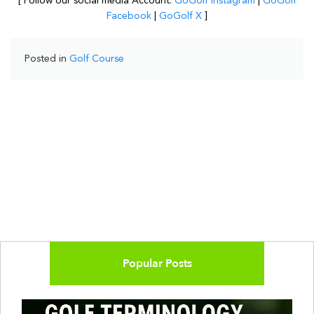
[ Follow our social media Account:
GoGolf Instagram
|
GoGolf
Facebook
|
GoGolf X
]
Posted in
Golf Course
Popular Posts