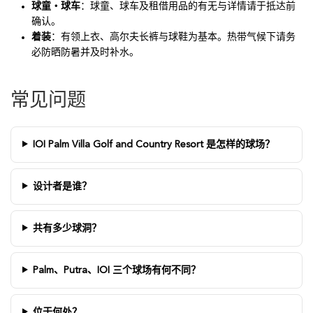
球童・球车
：球童、球车及租借用品的有无与详情请于抵达前
确认。
着装
：有领上衣、高尔夫长裤与球鞋为基本。热带气候下请务
必防晒防暑并及时补水。
常见问题
IOI Palm Villa Golf and Country Resort 是怎样的球场？
设计者是谁？
共有多少球洞？
Palm、Putra、IOI 三个球场有何不同？
位于何处？