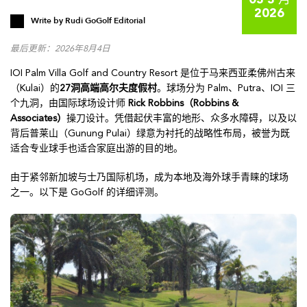
03 3 月
2026
Write by
Rudi GoGolf Editorial
最后更新：2026年8月4日
IOI Palm Villa Golf and Country Resort 是位于马来西亚柔佛州古来
（Kulai）的
27洞高端高尔夫度假村
。球场分为 Palm、Putra、IOI 三
个九洞，由国际球场设计师
Rick Robbins（Robbins &
Associates）
操刀设计。凭借起伏丰富的地形、众多水障碍，以及以
背后普莱山（Gunung Pulai）绿意为衬托的战略性布局，被誉为既
适合专业球手也适合家庭出游的目的地。
由于紧邻新加坡与士乃国际机场，成为本地及海外球手青睐的球场
之一。以下是 GoGolf 的详细评测。