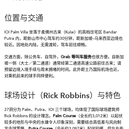
位置与交通
IOI Palm Villa 坐落于柔佛州古来（Kulai）的高档住宅区 Bandar
Putra 内，距新山市中心驾车约30分钟，距新加坡–马来西亚边境也
较近。因地处内陆，无需渡轮，驾车前往顺畅。
交通方面，除公务车、自驾外，
Grab 等叫车服务
也很方便。自新加
坡一侧（大士／第二通道）通常经第二通道高速公路前往古来；请
预留边境入境手续与周末拥堵的时间。此外距士乃国际机场也近，
对乘机前来的球手同样便利。
球场设计（Rick Robbins）与特色
27洞分为 Palm、Putra、IOI 三个球场，均体现了国际球场建筑师
Rick Robbins 的设计理念。
Palm Course
（全长约3,012米）以起伏
较多的地形与中央的水塘令人印象深刻，需要结合高低差与风向制
定击球策略。
Putra Course
（全长约3,097米）起伏较缓，但左右布