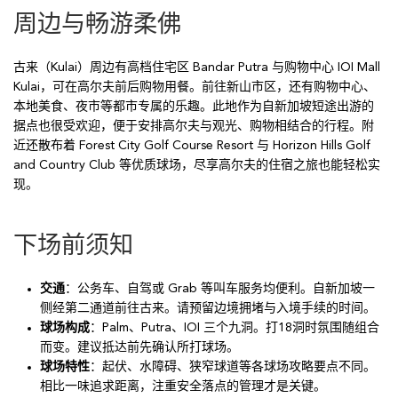
周边与畅游柔佛
古来（Kulai）周边有高档住宅区 Bandar Putra 与购物中心 IOI Mall
Kulai，可在高尔夫前后购物用餐。前往新山市区，还有购物中心、
本地美食、夜市等都市专属的乐趣。此地作为自新加坡短途出游的
据点也很受欢迎，便于安排高尔夫与观光、购物相结合的行程。附
近还散布着 Forest City Golf Course Resort 与 Horizon Hills Golf
and Country Club 等优质球场，尽享高尔夫的住宿之旅也能轻松实
现。
下场前须知
交通
：公务车、自驾或 Grab 等叫车服务均便利。自新加坡一
侧经第二通道前往古来。请预留边境拥堵与入境手续的时间。
球场构成
：Palm、Putra、IOI 三个九洞。打18洞时氛围随组合
而变。建议抵达前先确认所打球场。
球场特性
：起伏、水障碍、狭窄球道等各球场攻略要点不同。
相比一味追求距离，注重安全落点的管理才是关键。