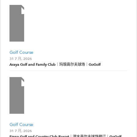
Golf Course
31 7 月, 2026
Araya Golf and Family Club｜玛琅高尔夫球场｜GoGolf
Golf Course
31 7 月, 2026
Finna Golf and Country Club Resort｜泗水高尔夫球场预订｜GoGolf