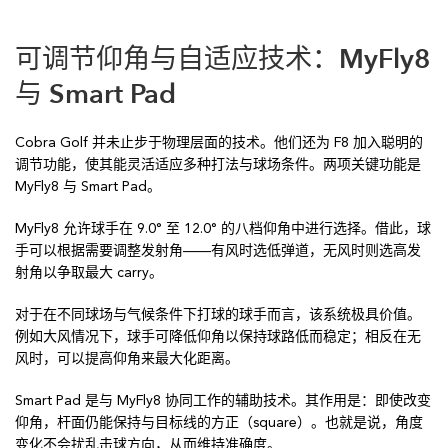
可调节仰角与自适应技术：MyFly8
与 Smart Pad
Cobra Golf 并未止步于物理层面的技术。他们还为 F8 加入聪明的
调节功能，使其能灵活适应多种打法与球场条件。两项关键功能是
MyFly8 与 Smart Pad。
MyFly8 允许球手在 9.0° 至 12.0° 的八档仰角中进行选择。借此，球
手可以根据需要调整发射角——有风时选低弹道，无风时则选高发
射角以争取最大 carry。
对于在不同球场与气候条件下打球的球手而言，该系统极具价值。
例如大风情况下，球手可降低仰角以保持球路低而稳定；相反在无
风时，可以提高仰角来最大化距离。
Smart Pad 是与 MyFly8 协同工作的辅助技术。其作用是：即使改变
仰角，杆面仍能保持与目标线的方正（square）。也就是说，角度
变化不会扰乱击球方向，从而维持准确度。