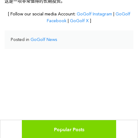
这是一项非常值得的长期投资。
[ Follow our social media Account:
GoGolf Instagram
|
GoGolf
Facebook
|
GoGolf X
]
Posted in
GoGolf News
Popular Posts