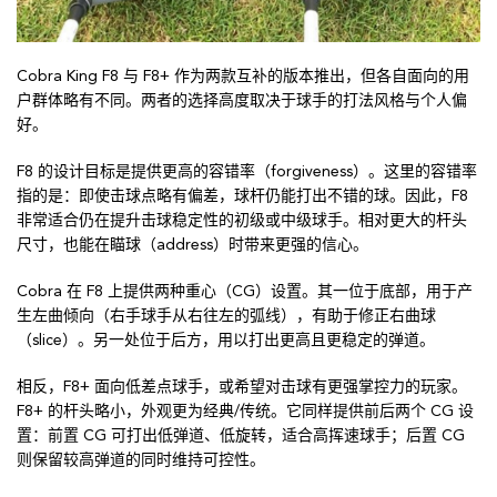
Cobra King F8 与 F8+ 作为两款互补的版本推出，但各自面向的用
户群体略有不同。两者的选择高度取决于球手的打法风格与个人偏
好。
F8 的设计目标是提供更高的容错率（forgiveness）。这里的容错率
指的是：即使击球点略有偏差，球杆仍能打出不错的球。因此，F8
非常适合仍在提升击球稳定性的初级或中级球手。相对更大的杆头
尺寸，也能在瞄球（address）时带来更强的信心。
Cobra 在 F8 上提供两种重心（CG）设置。其一位于底部，用于产
生左曲倾向（右手球手从右往左的弧线），有助于修正右曲球
（slice）。另一处位于后方，用以打出更高且更稳定的弹道。
相反，F8+ 面向低差点球手，或希望对击球有更强掌控力的玩家。
F8+ 的杆头略小，外观更为经典/传统。它同样提供前后两个 CG 设
置：前置 CG 可打出低弹道、低旋转，适合高挥速球手；后置 CG
则保留较高弹道的同时维持可控性。