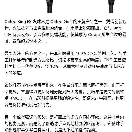
Cobra King F8 发球木是 Cobra Golf 的王牌产品之一，凭借创新设
计、先进技术与出色性能的组合，在市场上脱颖而出。它与 King
F8+ 同步发布，引入多项尖端功能，使其成为 Cobra 所生产过的最
薄、最轻的发球木之一。
最引人注目的方面之一，是其杆面采用 100% CNC 铣削工艺。与手
工打磨等传统制造方式相比，该技术带来更高的精度。CNC 工艺使
杆面比上一代薄 3%、轻 10%，从而大幅提升对杆头速度与击球方
向的响应。
该球杆不仅在技术层面出众，在重量分配方面也同样优秀。由于杆
面更轻，重量得以更优化地分配到杆头内部。其结果是更高的惯性
矩（MOI），在击球时提供更强的稳定性。即便未击中甜区，也更
容易保持准确度与控制力。
另一个值得强调的优势，是杆面上的多方向同心环纹。这并非单纯
的视觉元素，而是为了帮助球手直观地找到甜区而设计。它使球手
能够理解并调整自身挥杆，以最大化准确性与距离。