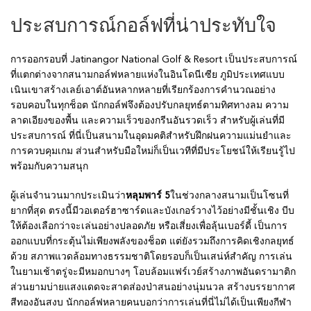
ประสบการณ์กอล์ฟที่น่าประทับใจ
การออกรอบที่ Jatinangor National Golf & Resort เป็นประสบการณ์
ที่แตกต่างจากสนามกอล์ฟหลายแห่งในอินโดนีเซีย ภูมิประเทศแบบ
เนินเขาสร้างเลย์เอาต์อันหลากหลายที่เรียกร้องการคำนวณอย่าง
รอบคอบในทุกช็อต นักกอล์ฟจึงต้องปรับกลยุทธ์ตามทิศทางลม ความ
ลาดเอียงของพื้น และความเร็วของกรีนอันรวดเร็ว สำหรับผู้เล่นที่มี
ประสบการณ์ ที่นี่เป็นสนามในอุดมคติสำหรับฝึกฝนความแม่นยำและ
การควบคุมเกม ส่วนสำหรับมือใหม่ก็เป็นเวทีที่มีประโยชน์ให้เรียนรู้ไป
พร้อมกับความสนุก
ผู้เล่นจำนวนมากประเมินว่า
หลุมพาร์ 5
ในช่วงกลางสนามเป็นโซนที่
ยากที่สุด ตรงนี้มีวอเตอร์ฮาซาร์ดและบังเกอร์วางไว้อย่างมีชั้นเชิง บีบ
ให้ต้องเลือกว่าจะเล่นอย่างปลอดภัย หรือเสี่ยงเพื่อลุ้นเบอร์ดี้ เป็นการ
ออกแบบที่กระตุ้นไม่เพียงพลังของช็อต แต่ยังรวมถึงการคิดเชิงกลยุทธ์
ด้วย สภาพแวดล้อมทางธรรมชาติโดยรอบก็เป็นเสน่ห์สำคัญ การเล่น
ในยามเช้าตรู่จะมีหมอกบางๆ โอบล้อมแฟร์เวย์สร้างภาพอันดรามาติก
ส่วนยามบ่ายแสงแดดจะสาดส่องป่าสนอย่างนุ่มนวล สร้างบรรยากาศ
สีทองอันสงบ นักกอล์ฟหลายคนบอกว่าการเล่นที่นี่ไม่ได้เป็นเพียงกีฬา