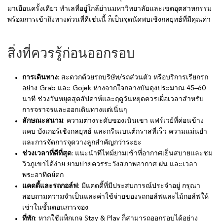
มาเยือนครั้งเดียว ทำเลที่อยู่ใกล้ย่านมหาวิทยาลัยและเขตอุตสาหกรรม
พร้อมการเข้าถึงทางด่วนที่ดีเช่นนี้ ก็เป็นจุดนัดพบเชิงกลยุทธ์ที่มีคุณค่า
สิ่งที่ควรรู้ก่อนออกรอบ
การเดินทาง
: สะดวกด้วยรถบริษัท/รถส่วนตัว หรือบริการเรียกรถ
อย่าง Grab และ Gojek ห่างจากใจกลางบันดุงประมาณ 45–60
นาที ช่วงวันหยุดสุดสัปดาห์และฤดูวันหยุดควรเผื่อเวลาสำหรับ
การจราจรและออกเดินทางแต่เนิ่นๆ
ลักษณะสนาม
: ความต่างระดับของเนินเขา แฟร์เวย์ที่ค่อนข้าง
แคบ บังเกอร์เชิงกลยุทธ์ และกรีนเบนต์กราสที่เร็ว ความแม่นยำ
และการจัดการจุดวางลูกสำคัญกว่าระยะ
ช่วงเวลาที่ดีที่สุด
: แนะนำทีไทม์ยามเช้าที่อากาศเย็นสบายและชม
วิวภูเขาได้ง่าย ยามบ่ายควรระวังสภาพอากาศ ฝน และเวลา
พระอาทิตย์ตก
แคดดี้และรถกอล์ฟ
: มีแคดดี้ที่มีประสบการณ์ประจำอยู่ กรุณา
สอบถามความจำเป็นและค่าใช้จ่ายของรถกอล์ฟและไม้กอล์ฟให้
เช่าในขั้นตอนการจอง
ที่พัก
: หากใช้แพ็กเกจ Stay & Play ก็สามารถออกรอบได้อย่าง