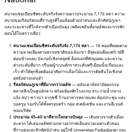
สนามแชมเปียนชิพระดับจริงจังความยาวประมาณ 7,176 หลา ความ
สบายของรีสอร์ตบนที่ราบสูงที่โอบล้อมด้วยป่าสนและทิวทัศน์ภูเขา
และระยะทางที่ใกล้จากตัวเมืองบันดุง เพลิดเพลินทั้งกอล์ฟและการพัก
ผ่อนได้ในคราวเดียว
สนามแชมเปียนชิพระดับจริงจัง 7,176 หลา
— 18 หลุมที่ทอดตาม
ความลาดเอียงตามธรรมชาติของเนินเขา มีจุดเด่นคือแฟร์เวย์ที่
ค่อนข้างแคบ บังเกอร์เชิงกลยุทธ์ ด็อกเลกที่หักมุมคม และความ
ต่างระดับที่มาก กรีนหญ้าเบนต์กราสระดับพรีเมียมนั้นเรียบและ
เร็ว ทำให้ทุกช็อตต้องอาศัยการเลือกไม้และการตัดสินใจเชิงกล
ยุทธ์อย่างแม่นยำ
รีสอร์ตบนภูเขาที่มีมากกว่ากอล์ฟ
— คลับเฮาส์สถาปัตยกรรม
คลาสสิกเป็นศูนย์กลาง พร้อมห้องพักโรงแรม สระว่ายน้ำกลาง
แจ้ง สปา ซาวน่า จากุซซี่ ร้านอาหารหลายแห่ง ห้องประชุม และ
บอลรูม รองรับได้ทั้งครอบครัว กลุ่ม สเตย์เคชัน และงานอีเวนต์
ของบริษัท
ประมาณ 45–60 นาทีจากใจกลางบันดุง
— เดินทางจากตัวเมือง
สะดวก ได้เล่นกอล์ฟท่ามกลางอากาศเย็นสบายเฉพาะตัวของ
ที่ราบสูงและทิวทัศน์ป่าสน อยู่ใกล้ Universitas Padjadjaran และ