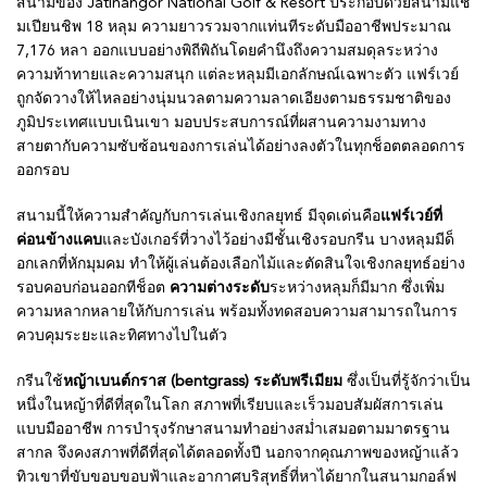
สนามของ Jatinangor National Golf & Resort ประกอบด้วยสนามแช
มเปียนชิพ 18 หลุม ความยาวรวมจากแท่นทีระดับมืออาชีพประมาณ
7,176 หลา ออกแบบอย่างพิถีพิถันโดยคำนึงถึงความสมดุลระหว่าง
ความท้าทายและความสนุก แต่ละหลุมมีเอกลักษณ์เฉพาะตัว แฟร์เวย์
ถูกจัดวางให้ไหลอย่างนุ่มนวลตามความลาดเอียงตามธรรมชาติของ
ภูมิประเทศแบบเนินเขา มอบประสบการณ์ที่ผสานความงามทาง
สายตากับความซับซ้อนของการเล่นได้อย่างลงตัวในทุกช็อตตลอดการ
ออกรอบ
สนามนี้ให้ความสำคัญกับการเล่นเชิงกลยุทธ์ มีจุดเด่นคือ
แฟร์เวย์ที่
ค่อนข้างแคบ
และบังเกอร์ที่วางไว้อย่างมีชั้นเชิงรอบกรีน บางหลุมมีด็
อกเลกที่หักมุมคม ทำให้ผู้เล่นต้องเลือกไม้และตัดสินใจเชิงกลยุทธ์อย่าง
รอบคอบก่อนออกทีช็อต
ความต่างระดับ
ระหว่างหลุมก็มีมาก ซึ่งเพิ่ม
ความหลากหลายให้กับการเล่น พร้อมทั้งทดสอบความสามารถในการ
ควบคุมระยะและทิศทางไปในตัว
กรีนใช้
หญ้าเบนต์กราส (bentgrass) ระดับพรีเมียม
ซึ่งเป็นที่รู้จักว่าเป็น
หนึ่งในหญ้าที่ดีที่สุดในโลก สภาพที่เรียบและเร็วมอบสัมผัสการเล่น
แบบมืออาชีพ การบำรุงรักษาสนามทำอย่างสม่ำเสมอตามมาตรฐาน
สากล จึงคงสภาพที่ดีที่สุดได้ตลอดทั้งปี นอกจากคุณภาพของหญ้าแล้ว
ทิวเขาที่ขับขอบขอบฟ้าและอากาศบริสุทธิ์ที่หาได้ยากในสนามกอล์ฟ