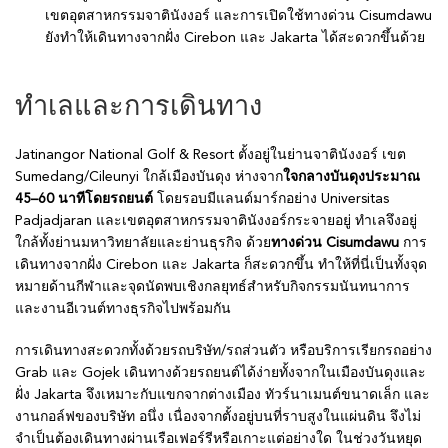
เขตอุตสาหกรรมจาตินังงอร์ และการเปิดใช้ทางด่วน Cisumdawu
ยังทำให้เดินทางจากฝั่ง Cirebon และ Jakarta ได้สะดวกขึ้นด้วย
ทำเลและการเดินทาง
Jatinangor National Golf & Resort ตั้งอยู่ในย่านจาตินังงอร์ เขต
Sumedang/Cileunyi ใกล้เมืองบันดุง ห่างจาก
ใจกลางบันดุงประมาณ
45–60 นาทีโดยรถยนต์
โดยรอบมีแลนด์มาร์กอย่าง Universitas
Padjadjaran และเขตอุตสาหกรรมจาตินังงอร์กระจายอยู่ ทำเลจึงอยู่
ใกล้ทั้งย่านมหาวิทยาลัยและย่านธุรกิจ ด้วย
ทางด่วน Cisumdawu
การ
เดินทางจากฝั่ง Cirebon และ Jakarta ก็สะดวกขึ้น ทำให้ที่นี่เป็นทั้งจุด
หมายด้านกีฬาและจุดนัดพบเชิงกลยุทธ์สำหรับกิจกรรมนันทนาการ
และงานอีเวนต์ทางธุรกิจไปพร้อมกัน
การเดินทางสะดวกทั้งด้วยรถบริษัท/รถส่วนตัว หรือบริการเรียกรถอย่าง
Grab และ Gojek เดินทางด้วยรถยนต์ได้ง่ายทั้งจากในเมืองบันดุงและ
ฝั่ง Jakarta จึงเหมาะกับแขกจากต่างเมือง ทัวร์นาเมนต์ขนาดเล็ก และ
งานกอล์ฟของบริษัท อนึ่ง เนื่องจากตั้งอยู่บนที่ราบสูงในแผ่นดิน จึงไม่
จำเป็นต้องเดินทางผ่านเรือเฟอร์รีหรือเกาะแต่อย่างใด ในช่วงวันหยุด