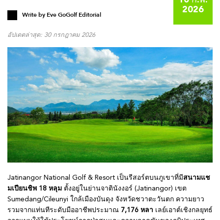
10 ก.พ.
2026
Write by
Eve GoGolf Editorial
อัปเดตล่าสุด: 30 กรกฎาคม 2026
Jatinangor National Golf & Resort เป็นรีสอร์ตบนภูเขาที่มี
สนามแช
มเปียนชิพ 18 หลุม
ตั้งอยู่ในย่านจาตินังงอร์ (Jatinangor) เขต
Sumedang/Cileunyi ใกล้เมืองบันดุง จังหวัดชวาตะวันตก ความยาว
รวมจากแท่นทีระดับมืออาชีพประมาณ
7,176 หลา
เลย์เอาต์เชิงกลยุทธ์