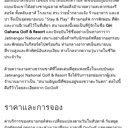
ออกแบบให้ใช้ประโยชน์จากป่าสนและความลาดชันของภูมิประเทศ
แบบเนินเขาได้อย่างชาญฉลาด พร้อมสิ่งอำนวยความสะดวกของรี
สอร์ต ทั้งคลับเฮาส์ โรงแรม สระว่ายน้ำกลางแจ้ง ร้านอาหาร และส
ปา จึงเป็นจุดหมายแบบ “Stay & Play” ที่รวมกอล์ฟ การพักผ่อน ที่พัก
และงานอีเวนต์ไว้ในที่เดียว สนามแห่งนี้เคยเป็นที่รู้จักในชื่อ
Giri
Gahana Golf & Resort
และปัจจุบันใช้ชื่ออย่างเป็นทางการว่า
Jatinangor National เหมาะอย่างยิ่งสำหรับนักกอล์ฟที่อยากออกรอบ
และพักผ่อนในรีสอร์ตไปพร้อมกัน ท่ามกลางอากาศเย็นสบายบน
ที่ราบสูงและทิวทัศน์อันสงบเงียบ ห่างไกลจากความวุ่นวายในชีวิต
ประจำวัน
ด้วยความงามทางธรรมชาติที่โดดเด่นที่สุดแห่งหนึ่งในแถบบันดุง
Jatinangor National Golf & Resort จึงได้รับการยกย่องจากผู้เล่น
จำนวนมากว่าเป็น “สนามอัญมณีที่ซ่อนอยู่ของชวาตะวันตก” ต่อไปนี้
คือรีวิวโดยละเอียดจาก GoGolf
ราคาและการจอง
ค่าบริการของสนามกอล์ฟจะเปลี่ยนแปลงตามวันในสัปดาห์ วันหยุด
นักขัตฤกษ์ ฤดูกาล และช่วงเวลาที่จอง ราคาที่ GoGolf แสดงพยายาม