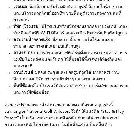
นจ์ และพื้นที่ชมวิวที่มองเห็นทิวทัศน์สนามได้กว้างไกล
เวลเนส
: ห้องล็อกเกอร์พร้อมฝักบัว จากุซซี่ ห้องอบไอน้ำ ซาวน่า
และบริการนวดโดยมืออาชีพ ช่วยฟื้นฟูร่างกายหลังการเล่นที่
ยาวนาน
ที่พัก (โรงแรม)
: มีโรงแรมพร้อมห้องพักหลากหลายประเภท แต่ละ
ห้องมีเคเบิลทีวี Wi-Fi มินิบาร์ และระเบียงที่มองเห็นทิวทัศน์ภูเขา
สระว่ายน้ำกลางแจ้ง
: มีสระว่ายน้ำกลางแจ้งให้ผ่อนคลาย
ท่ามกลางอากาศเย็นสบายบนที่ราบสูง
อาหาร
: มีร้านอาหารและคาเฟ่ที่เสิร์ฟตั้งแต่อาหารซุนดา อาหาร
เอเชีย ไปจนถึงเมนูตะวันตก ให้ลิ้มรสได้ทั้งรสชาติท้องถิ่นและ
นานาชาติ
งานอีเวนต์
: มีห้องประชุมและบอลรูมที่ถูกใช้บ่อยสำหรับงาน
อีเวนต์ของบริษัท การรวมตัวต่างๆ และงานแต่งงาน
พื้นที่ซ้อม
: มีไดร์วิ่งเรนจ์ที่สะดวกสำหรับการวอร์มอัพก่อนออกรอบ
และการฝึกซ้อมช็อต
ด้วยองค์ประกอบของสิ่งอำนวยความสะดวกที่ครอบคลุมเช่นนี้
Jatinangor National Golf & Resort จึงทำให้แนวคิด “Stay & Play
Resort” เป็นจริง แขกสามารถเพลิดเพลินกับกอล์ฟ การผ่อนคลาย
อาหาร และที่พักได้ครบครันภายในพื้นที่ที่ผสานเป็นหนึ่งเดียว