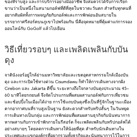
ของที่ราบสูง และการบริการอย่างมืออาชีพ จึงสมควรได้รับการเรียก
ขานว่าเป็นหนึ่งในสนามกอล์ฟที่ดีที่สุดในชวาตะวันตก สำหรับทุกคนที่
อยากสัมผัสทั้งการผจญภัยกับกอล์ฟและการพักผ่อนอันสบายใน
บรรยากาศรีสอร์ตบนภูเขาไปพร้อมกัน นี่คือจุดหมายที่คุ้มค่าแก่การจอง
ออนไลน์กับ GoGolf แล้วไปเยือน
วิธีเที่ยวรอบๆ และเพลิดเพลินกับบัน
ดุง
จาตินังงอร์อยู่ใกล้ย่านมหาวิทยาลัยและเขตอุตสาหกรรมใกล้เมืองบัน
ดุง และการเปิดใช้ทางด่วน Cisumdawu ก็ทำให้การเดินทางจากฝั่ง
Cirebon และ Jakarta ดีขึ้น ระยะทางถึงใจกลางบันดุงประมาณ 45–
60 นาทีโดยรถยนต์ จึงจัดโปรแกรมที่ผสมผสานกอล์ฟกับการเที่ยวชม
และช้อปปิ้งในเมืองได้ง่าย การใช้แถบบันดุงซึ่งเป็นที่รู้จักในฐานะเมือง
ตากอากาศบนที่ราบสูงเป็นฐาน ยังสะดวกสำหรับทริปสั้นๆ ในวันหยุด
การเดินทางเป็นกลุ่ม และการพักผ่อนที่ผสมผสานธุรกิจกับนันทนาการ
หากผสานกับการเข้าพักภายในรีสอร์ต ก็จะเพลิดเพลินกับทริปกอล์ฟได้
อย่างสบายๆ โดยลดการเดินทางให้น้อยที่สุด สำหรับนักเดินทางใน
ประเทศและแขกองค์กรที่อยากรวมทั้งธุรกิจและนันทนาการไว้ในการ