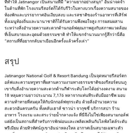
ที่ทำให้ Jatinangor เป็นสนามที่มี “ความยากอย่างสนุก” อันน่าจดจำ
ในด้านที่พัก โรงแรมรีสอร์ตก็ได้รับรีวิวในทางบวกเรื่องความสบายของ
ห้องพักและบรรยากาศอันเงียบสงบ และรสชาติของร้านอาหารที่เสิร์ฟ
ทั้งเมนูท้องถิ่นและนานาชาติก็ได้รับความพึงพอใจสูง การผสมผสาน
ระหว่างสิ่งอำนวยความสะดวกด้านกอล์ฟคุณภาพสูงกับสภาพแวดล้อม
ที่เย็นสบายและอุดมด้วยธรรมชาติ ทำให้แขกจำนวนมากรู้สึกว่านี่คือ
“สถานที่ที่อยากกลับมาเยือนอีกครั้งแล้วครั้งเล่า”
สรุป
Jatinangor National Golf & Resort Bandung เป็นจุดหมายรีสอร์ตก
อล์ฟและความหรูหราที่ผสานความงามทางธรรมชาติของรีสอร์ตบนภู
เขากับสิ่งอำนวยความสะดวกด้านกีฬาระดับโลกได้อย่างงดงาม สนาม
18 หลุมความยาวประมาณ 7,176 หลาจากแท่นทีระดับมืออาชีพ มอบ
ความท้าทายที่สมดุลให้กับนักกอล์ฟทุกระดับ ด้วยสิ่งอำนวยความ
สะดวกอันครบครัน ทั้งคลับเฮาส์ ซาวน่า จากุซซี่ บริการสปา ร้าน
อาหาร โรงแรม และสระว่ายน้ำกลางแจ้ง ที่นี่จึงไม่ใช่เพียงสนามกอล์ฟ
แต่ยังเป็นสถานที่สำหรับการพักผ่อนและเพลิดเพลินกับไลฟ์สไตล์ระดับ
พรีเมียม ด้วยทิวทัศน์ภูเขาอันน่าหลงใหล อากาศเย็นสบายเฉพาะตัว