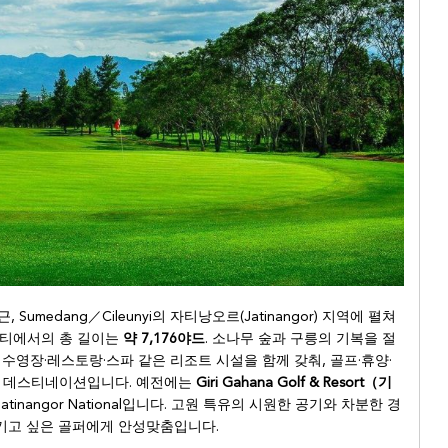
둥 인근, Sumedang／Cileunyi의 자티낭오르(Jatinangor) 지역에 펼쳐
 티에서의 총 길이는
약 7,176야드
. 소나무 숲과 구릉의 기복을 절
수영장·레스토랑·스파 같은 리조트 시설을 함께 갖춰, 골프·휴양·
y’ 형 데스티네이션입니다. 예전에는
Giri Gahana Golf & Resort（기
inangor National입니다. 고원 특유의 시원한 공기와 차분한 경
기고 싶은 골퍼에게 안성맞춤입니다.