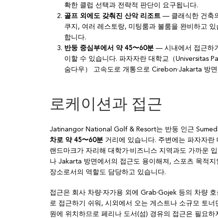
확한 클럽 선택과 전략적 판단이 요구됩니다.
골프 외에도 갖춰진 산악 리조트
— 클래식한 건축의
쿠지, 여러 레스토랑, 미팅룸과 볼룸을 완비하고 있
합니다.
반둥 중심부에서 약 45〜60분
— 시내에서 접근하기
이할 수 있습니다. 파자자란 대학교（Universitas P
숨다우） 고속도로 개통으로 Cirebon·Jakarta
로케이션과 접근
Jatinangor National Golf & Resort는 반둥 인근
차로 약 45〜60분
거리에 있습니다. 주변에는 파자자란 대학교
랜드마크가 자리해 대학가·비즈니스 지역과도 가까운 
나 Jakarta 방면에서의 접근도 용이해져, 스포츠 
장소로서의 역할도 담당하고 있습니다.
접근은 회사 차량·자가용 외에 Grab·Gojek 등의 차량 
로 접근하기 쉬워, 시외에서 오는 게스트나 소규모 토너먼
원에 위치하므로 페리나 도서(섬) 경유의 접근은 필요하