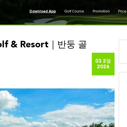
Download App
Golf Course
Promotion
Pric
Golf & Resort｜반둥 골
03 2월
2026