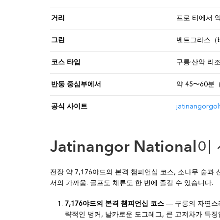
거리
프로 티에서 약
그린
벤트그라스（be
코스 타입
구릉·산악 리조트
반둥 중심부에서
약 45〜60분
공식 사이트
jatinangorgol
Jatinangor Nation
전장 약 7,176야드의 본격 챔피언십 코스, 소나무 숲
서의 가까움. 골프도 체류도 한 번에 즐길 수 있습니다.
7,176야드의 본격 챔피언십 코스
— 구릉의 자연스러
략적인 벙커, 날카로운 도그레그, 큰 고저차가 특징