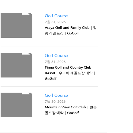
Golf Course
7월 31, 2026
Araya Golf and Family Club｜말
랑의 골프장｜GoGolf
Golf Course
7월 31, 2026
Finna Golf and Country Club
Resort｜수라바야 골프장 예약｜
GoGolf
Golf Course
7월 30, 2026
Mountain View Golf Club｜반둥
골프장 예약｜GoGolf