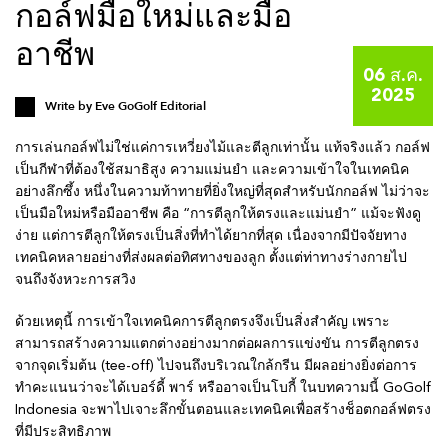
กอล์ฟมือใหม่และมือ
อาชีพ
06 ส.ค.
2025
Write by
Eve GoGolf Editorial
การเล่นกอล์ฟไม่ใช่แค่การเหวี่ยงไม้และตีลูกเท่านั้น แท้จริงแล้ว กอล์ฟ
เป็นกีฬาที่ต้องใช้สมาธิสูง ความแม่นยำ และความเข้าใจในเทคนิค
อย่างลึกซึ้ง หนึ่งในความท้าทายที่ยิ่งใหญ่ที่สุดสำหรับนักกอล์ฟ ไม่ว่าจะ
เป็นมือใหม่หรือมืออาชีพ คือ “การตีลูกให้ตรงและแม่นยำ” แม้จะฟังดู
ง่าย แต่การตีลูกให้ตรงเป็นสิ่งที่ทำได้ยากที่สุด เนื่องจากมีปัจจัยทาง
เทคนิคหลายอย่างที่ส่งผลต่อทิศทางของลูก ตั้งแต่ท่าทางร่างกายไป
จนถึงจังหวะการสวิง
ด้วยเหตุนี้ การเข้าใจเทคนิคการตีลูกตรงจึงเป็นสิ่งสำคัญ เพราะ
สามารถสร้างความแตกต่างอย่างมากต่อผลการแข่งขัน การตีลูกตรง
จากจุดเริ่มต้น (tee-off) ไปจนถึงบริเวณใกล้กรีน มีผลอย่างยิ่งต่อการ
ทำคะแนนว่าจะได้เบอร์ดี้ พาร์ หรืออาจเป็นโบกี้ ในบทความนี้ GoGolf
Indonesia จะพาไปเจาะลึกขั้นตอนและเทคนิคเพื่อสร้างช็อตกอล์ฟตรง
ที่มีประสิทธิภาพ