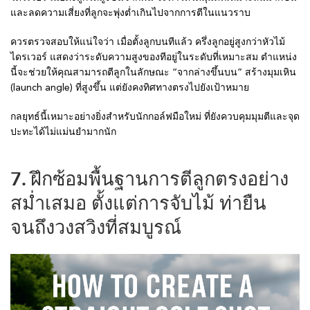
และลดความเสี่ยงที่ลูกจะพุ่งต่ำเกินไปจากการตีในแนวราบ
ควรตรวจสอบให้แน่ใจว่า เมื่อตั้งลูกบนทีแล้ว ครึ่งลูกอยู่สูงกว่าหัวไม้
ไดรเวอร์ แสดงว่าระดับความสูงของทีอยู่ในระดับที่เหมาะสม ตำแหน่ง
นี้จะช่วยให้คุณสามารถตีลูกในลักษณะ “จากล่างขึ้นบน” สร้างมุมเหิน
(launch angle) ที่สูงขึ้น แต่ยังคงทิศทางตรงไปยังเป้าหมาย
กลยุทธ์นี้เหมาะอย่างยิ่งสำหรับนักกอล์ฟมือใหม่ ที่ยังควบคุมมุมตีและจุด
ปะทะได้ไม่แม่นยำมากนัก
7. ฝึกซ้อมพื้นฐานการตีลูกตรงอย่าง
สม่ำเสมอ ตั้งแต่การจับไม้ ท่ายืน
จนถึงวงสวิงที่สมบูรณ์