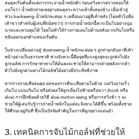
สมดุลเริ่มต้นตั้งแต่การกระจายน้ำหนักตัว ก่อนสวิงควรตรวจสอบให้
แน่ใจว่า น้ำหนักถ่ายเทอย่างสมดุลระหว่างเท้าทั้งสองข้าง เมื่อเข้าสู่
ช่วง backswing น้ำหนักจะค่อย ๆ เคลื่อนมาอยู่ที่เท้าหลัง (โดยทั่วไปคือ
เท้าขวาสำหรับผู้เล่นที่ถนัดขวา) การถ่ายน้ำหนักนี้ควรเป็นไปอย่างนุ่ม
นวลและควบคุมได้ โดยไม่ทำให้ร่างกายเอนไปด้านหลังมากเกินไปหรือ
ขยับออกนอกตำแหน่งเริ่มต้น
ในช่วงเปลี่ยนผ่านสู่ downswing น้ำหนักจะค่อย ๆ ถูกถ่ายกลับมาที่เท้า
หน้าอย่างเป็นธรรมชาติ ช่วงจังหวะนี้คือจุดที่แรงสูงสุดจะถูกส่งไปยัง
ลูกกอล์ฟ การรักษาท่าทางให้มั่นคงจะช่วยให้สามารถถ่ายพลังจากลำ
ตัวไปยังลูกผ่านทางไม้กอล์ฟได้อย่างมีประสิทธิภาพ
หากร่างกายเสียสมดุล ผลของการตีจะเสียตามไปด้วย วงสวิงอาจเร็ว
เกินไป แบนเกินไป หรือส่งผลให้ลูกเบี่ยงไปซ้ายหรือขวา (hook หรือ
slice) การฝึกซ้อมด้วยวิธี slow-motion swing หรือการสวิงช้า ๆ จะ
ช่วยให้ผู้เล่นรับรู้การถ่ายน้ำหนักในแต่ละจังหวะได้ดีขึ้น พร้อมทั้งช่วย
ให้ศีรษะอยู่กับที่ ซึ่งเป็นปัจจัยสำคัญในการตีลูกอย่างแม่นยำ
3. เทคนิคการจับไม้กอล์ฟที่ช่วยให้