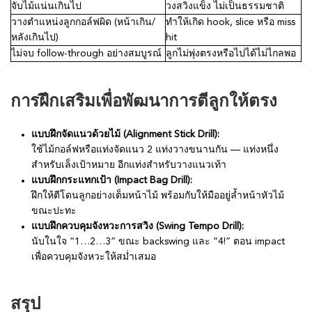
จับไม้แน่นเกินไป
วงสวิงแข็ง ไม่เป็นธรรมชาติ
วางตำแหน่งลูกกอล์ฟผิด (หน้าเกิน/
ทำให้เกิด hook, slice หรือ miss
หลังเกินไป)
hit
ไม่จบ follow-through อย่างสมบูรณ์
ลูกไม่พุ่งตรงหรือไปได้ไม่ไกลพอ
การฝึกเสริมเพื่อพัฒนาการตีลูกให้ตรง
แบบฝึกจัดแนวด้วยไม้ (Alignment Stick Drill):
ใช้ไม้กอล์ฟหรือแท่งจัดแนว 2 แท่งวางขนานกัน — แท่งหนึ่ง
สำหรับเล็งเป้าหมาย อีกแท่งสำหรับวางแนวเท้า
แบบฝึกกระแทกเป้า (Impact Bag Drill):
ฝึกให้ตีโดนลูกอย่างเต็มหน้าไม้ พร้อมกับให้มืออยู่ล้ำหน้าหัวไม้
ขณะปะทะ
แบบฝึกควบคุมจังหวะการสวิง (Swing Tempo Drill):
นับในใจ “1…2…3” ขณะ backswing และ “4!” ตอน impact
เพื่อควบคุมจังหวะให้สม่ำเสมอ
สรุป