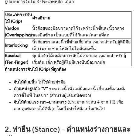
รูปแบบการจับไม้ 3 ประเภทหลัก ได้แก่:
ประเภทการจับ
คำอธิบาย
ไม้ (Grip)
Vardon
นิ้วก้อยของมือขวาพาดไว้ระหว่างนิ้วชี้และนิ้วกลาง
(Overlapping)
ของมือซ้าย เป็นแบบที่ใช้กันแพร่หลายที่สุด
นิ้วก้อยขวาและนิ้วชี้ซ้ายเกี่ยวกัน เหมาะสำหรับผู้ที่มีมือ
Interlocking
เล็ก เพราะช่วยให้จับไม้ได้มั่นคงขึ้น
Baseball
ทุกนิ้วจับไม้เหมือนการจับไม้เบสบอล เหมาะสำหรับผู้
(Ten-Finger)
เริ่มต้น เด็ก หรือผู้ที่ไม่มีแรงบีบมือมากนัก
ตำแหน่งการจับไม้ (Grip) ที่ถูกต้อง
จับไม้ด้วยนิ้ว
ไม่ใช่ด้วยฝ่ามือ
ตำแหน่งรูปตัว “V”
ระหว่างนิ้วหัวแม่มือและนิ้วชี้ของทั้งสองมือ
ควรชี้ไปที่ ไหล่ขวา (สำหรับผู้เล่นถนัดขวา)
จับไม้ด้วยแรง เบา–ปานกลาง
(ประมาณระดับ 4 จาก 10) เพื่อ
ควบคุมทิศทางได้ดีที่สุด โดยไม่ทำให้มือเกร็งเกินไป
2. ท่ายืน (Stance) – ตำแหน่งร่างกายและ