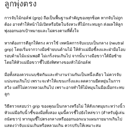
ลูกพุ่งตรง
การจับไม้กอล์ฟ (grip) ถือเป็นพื้นฐานสำคัญของทุกช็อต หากจับไม่ถูก
ต้อง อาจทำให้หน้าไม้เปิดหรือปิดในจังหวะที่ไม้กระทบลูก ส่งผลให้ลูก
พุ่งออกนอกเป้าหมายและไม่ตรงตามที่ตั้งใจ
หากต้องการตีลูกให้ตรง ควรใช้ เทคนิคการจับแบบเป็นกลาง (neutral
grip) โดยเริ่มจากวางมือซ้ายบนด้ามไม้ ให้หัวแม่มือชี้ลงและฝ่ามือโอบ
รอบด้ามไม้แน่นพอดี ไม่เกร็งจนเกินไป จากนั้นวางมือขวาใต้มือซ้าย
โดยให้หัวแม่มือขวาชี้ไปยังทิศทางของหัวไม้กอล์ฟ
มือทั้งสองควรแนบชิดกันและทำงานร่วมกันเป็นหนึ่งเดียว ไม่ควรจับ
แน่นจนเกินไป เพราะจะทำให้แขนเกร็งและลดความยืดหยุ่นในการ
สวิง แต่ก็ไม่ควรหลวมเกินไป เพราะอาจทำให้ไม้หมุนในมือเมื่อกระทบ
ลูก
วิธีตรวจสอบว่า grip ของคุณเป็นกลางหรือไม่ ให้สังเกตมุมระหว่างนิ้ว
หัวแม่มือกับนิ้วชี้ของมือทั้งสอง มุมนี้ควรชี้ไปยังไหล่ขวา (สำหรับผู้เล่น
ถนัดขวา) หากมุมชี้ไปตรงกลางหรือออกนอกแนวแผนกายมากเกินไป
แสดงว่าจับแน่นเกินหรือหลวมเกิน ควรปรับให้เหมาะสม