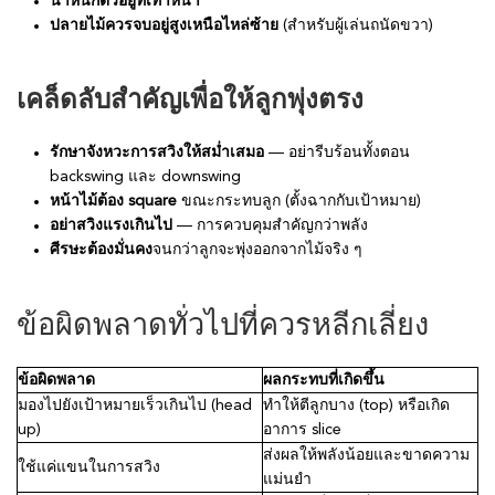
น้ำหนักตัวอยู่ที่เท้าหน้า
ปลายไม้ควรจบอยู่สูงเหนือไหล่ซ้าย
(สำหรับผู้เล่นถนัดขวา)
เคล็ดลับสำคัญเพื่อให้ลูกพุ่งตรง
รักษาจังหวะการสวิงให้สม่ำเสมอ
— อย่ารีบร้อนทั้งตอน
backswing และ downswing
หน้าไม้ต้อง square
ขณะกระทบลูก (ตั้งฉากกับเป้าหมาย)
อย่าสวิงแรงเกินไป
— การควบคุมสำคัญกว่าพลัง
ศีรษะต้องมั่นคง
จนกว่าลูกจะพุ่งออกจากไม้จริง ๆ
ข้อผิดพลาดทั่วไปที่ควรหลีกเลี่ยง
ข้อผิดพลาด
ผลกระทบที่เกิดขึ้น
มองไปยังเป้าหมายเร็วเกินไป (head
ทำให้ตีลูกบาง (top) หรือเกิด
up)
อาการ slice
ส่งผลให้พลังน้อยและขาดความ
ใช้แค่แขนในการสวิง
แม่นยำ