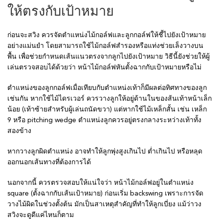
ให้ตรงกับเป้าหมาย
ก่อนจะสวิง ควรจัดตำแหน่งไม้กอล์ฟและลูกกอล์ฟให้ชี้ไปยังเป้าหมาย
อย่างแม่นยำ โดยสามารถใช้ไม้กอล์ฟสำรองหรือแท่งช่วยเล็งวางบน
พื้น เพื่อช่วยกำหนดเส้นแนวตรงจากลูกไปยังเป้าหมาย วิธีนี้ยังช่วยให้ผู้
เล่นตรวจสอบได้ด้วยว่า หน้าไม้กอล์ฟหันตั้งฉากกับเป้าหมายหรือไม่
ตำแหน่งของลูกกอล์ฟเมื่อเทียบกับตำแหน่งเท้าก็มีผลต่อทิศทางของลูก
เช่นกัน หากใช้ไม้ไดรเวอร์ ควรวางลูกให้อยู่ด้านในของส้นเท้าหน้าเล็ก
น้อย (เท้าซ้ายสำหรับผู้เล่นถนัดขวา) แต่หากใช้ไม้เหล็กสั้น เช่น เหล็ก
9 หรือ pitching wedge ตำแหน่งลูกควรอยู่ตรงกลางระหว่างเท้าทั้ง
สองข้าง
หากวางลูกผิดตำแหน่ง อาจทำให้ลูกพุ่งสูงเกินไป ต่ำเกินไป หรือหลุด
ออกนอกเส้นทางที่ต้องการได้
นอกจากนี้ ควรตรวจสอบให้แน่ใจว่า หน้าไม้กอล์ฟอยู่ในตำแหน่ง
square (ตั้งฉากกับเส้นเป้าหมาย) ก่อนเริ่ม backswing เพราะการจัด
วางไม้ผิดในช่วงตั้งต้น มักเป็นสาเหตุสำคัญที่ทำให้ลูกเบี่ยง แม้ว่าวง
สวิงจะดูดีแค่ไหนก็ตาม