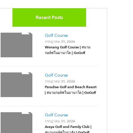
Recent Posts
Golf Course
กรกฎาคม 31, 2026
Wenang Golf Course | สนาม
กอล์ฟในมานาโด | GoGolf
Golf Course
กรกฎาคม 31, 2026
Paradise Golf and Beach Resort
| สนามกอล์ฟในมานาโด | GoGolf
Golf Course
กรกฎาคม 31, 2026
Araya Golf and Family Club |
สนามกอล์ฟในมาลัง | GoGolf