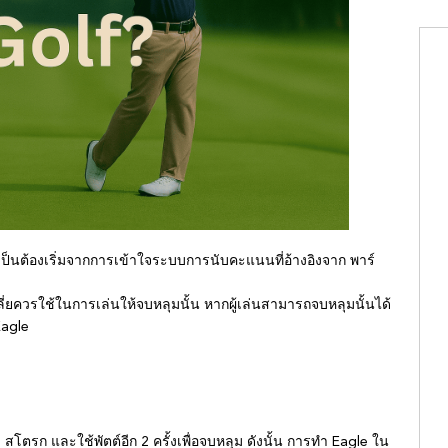
ป็นต้องเริ่มจากการเข้าใจระบบการนับคะแนนที่อ้างอิงจาก พาร์
่ยควรใช้ในการเล่นให้จบหลุมนั้น หากผู้เล่นสามารถจบหลุมนั้นได้
Eagle
สโตรก และใช้พัตต์อีก 2 ครั้งเพื่อจบหลุม ดังนั้น การทำ Eagle ใน