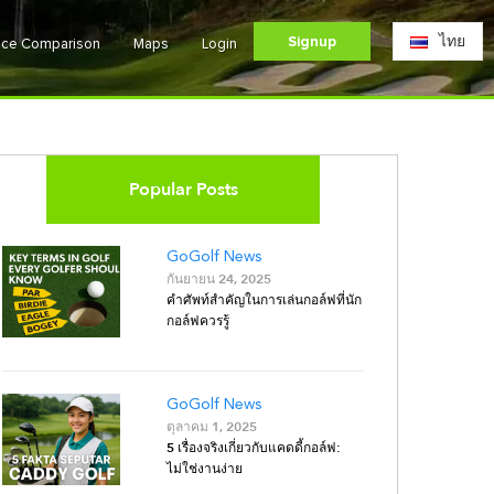
Signup
ไทย
ice Comparison
Maps
Login
Popular Posts
GoGolf News
กันยายน 24, 2025
คำศัพท์สำคัญในการเล่นกอล์ฟที่นัก
กอล์ฟควรรู้
GoGolf News
ตุลาคม 1, 2025
5 เรื่องจริงเกี่ยวกับแคดดี้กอล์ฟ:
ไม่ใช่งานง่าย