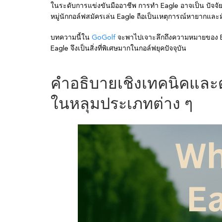
ในระดับการแข่งขันมืออาชีพ การทำ Eagle อาจเป็น ปัจจั
หมู่นักกอล์ฟสมัครเล่น Eagle ถือเป็นเหตุการณ์หายากและ
บทความนี้ใน
GoGolf
จะพาไปเจาะลึกถึงความหมายของ Ea
Eagle จึงเป็นสิ่งที่พิเศษมากในกอล์ฟยุคปัจจุบัน
คำอธิบายเชิงเทคนิคและ
ในหลุมประเภทต่าง ๆ