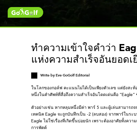
ทำความเข้าใจคำว่า Eagl
แห่งความสำเร็จอันยอดเ
Write by
Eve GoGolf Editorial
ในโลกของกอล์ฟ คะแนนไม่ได้เป็นเพียงตัวเลข แต่ยังสะท
หนึ่งในคำศัพท์ที่สื่อถึงความสำเร็จอันโดดเด่นคือ “Eagl
ตัวอย่างเช่น หากหลุมหนึ่งมีค่า พาร์ 5 และผู้เล่นสามารถจ
เทคนิค Eagle จะถูกบันทึกเป็น -2 (ลบสอง) จากพาร์ในร
Eagle ไม่ใช่เรื่องที่เกิดขึ้นบ่อยนัก เพราะต้องอาศัยทั
การพัตต์