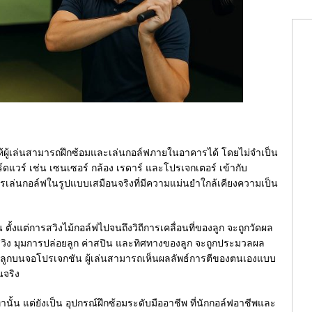
ยให้ผู้เล่นสามารถฝึกซ้อมและเล่นกอล์ฟภายในอาคารได้ โดยไม่จำเป็น
แวร์ เช่น เซนเซอร์ กล้อง เรดาร์ และโปรเจกเตอร์ เข้ากับ
ล่นกอล์ฟในรูปแบบเสมือนจริงที่มีความแม่นยำใกล้เคียงความเป็น
ตั้งแต่การสวิงไม้กอล์ฟไปจนถึงวิถีการเคลื่อนที่ของลูก จะถูกวัดผล
สวิง มุมการปล่อยลูก ค่าสปิน และทิศทางของลูก จะถูกประมวลผล
กบนจอโปรเจกชัน ผู้เล่นสามารถเห็นผลลัพธ์การตีของตนเองแบบ
นจริง
เท่านั้น แต่ยังเป็น อุปกรณ์ฝึกซ้อมระดับมืออาชีพ ที่นักกอล์ฟอาชีพและ