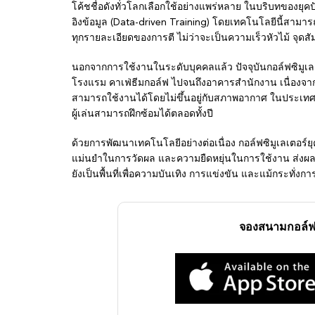
โค้ชชื่อดังทั่วโลกเลือกใช้อย่างแพร่หลาย ในบริบทของยุค
อิงข้อมูล (Data-driven Training) โดยเทคโนโลยีนี้สามารถ
ทุกรายละเอียดของการตี ไม่ว่าจะเป็นความเร็วหัวไม้ จุดสัม
นอกจากการใช้งานในระดับบุคคลแล้ว ปัจจุบันกอล์ฟซิมูเลเตอ
โรงแรม คาเฟ่ธีมกอล์ฟ ไปจนถึงอาคารสำนักงาน เนื่องจาก
สามารถใช้งานได้โดยไม่ขึ้นอยู่กับสภาพอากาศ ในประเทศที
ผู้เล่นสามารถฝึกซ้อมได้ตลอดทั้งปี
ด้วยการพัฒนาเทคโนโลยีอย่างต่อเนื่อง กอล์ฟซิมูเลเตอร์
แม่นยำในการวัดผล และความยืดหยุ่นในการใช้งาน ส่งผลให้กอ
ยังเป็นพื้นที่เพื่อความบันเทิง การแข่งขัน และแม้กระทั่งก
จองสนามกอล์ฟง