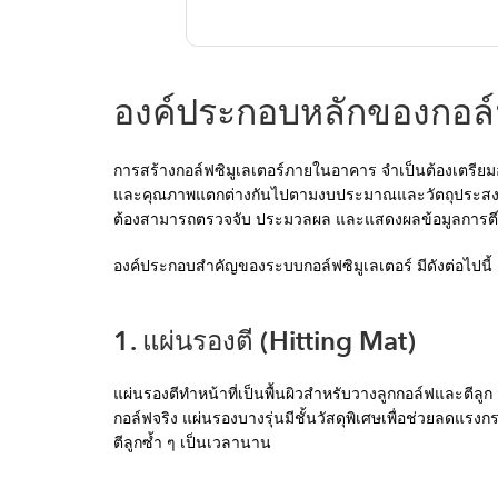
องค์ประกอบหลักของกอล์ฟ
การสร้างกอล์ฟซิมูเลเตอร์ภายในอาคาร จำเป็นต้องเตรียม
และคุณภาพแตกต่างกันไปตามงบประมาณและวัตถุประสงค์กา
ต้องสามารถตรวจจับ ประมวลผล และแสดงผลข้อมูลการตีไ
องค์ประกอบสำคัญของระบบกอล์ฟซิมูเลเตอร์ มีดังต่อไปนี้
1. แผ่นรองตี (Hitting Mat)
แผ่นรองตีทำหน้าที่เป็นพื้นผิวสำหรับวางลูกกอล์ฟและตีลู
กอล์ฟจริง แผ่นรองบางรุ่นมีชั้นวัสดุพิเศษเพื่อช่วยลดแร
ตีลูกซ้ำ ๆ เป็นเวลานาน