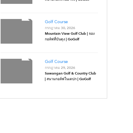
Golf Course
กรกฎาคม 30, 2026
Mountain View Golf Club | จอง
กอล์ฟที่บันดุง | GoGolf
Golf Course
กรกฎาคม 29, 2026
Sawangan Golf & Country Club
| สนามกอล์ฟในเดปก | GoGolf