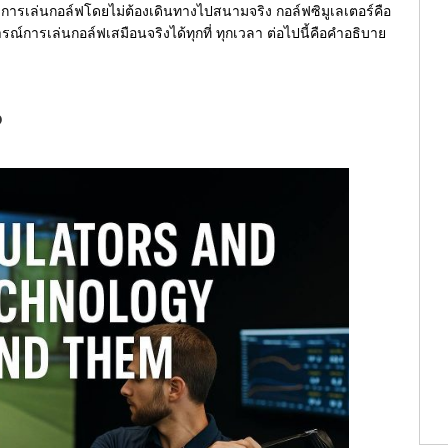
กับการเล่นกอล์ฟโดยไม่ต้องเดินทางไปสนามจริง กอล์ฟซิมูเลเตอร์คือ
์การเล่นกอล์ฟเสมือนจริงได้ทุกที่ ทุกเวลา ต่อไปนี้คือคำอธิบาย
?