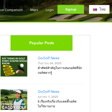
Signup
ไทย
ice Comparison
Maps
Login
Popular Posts
GoGolf News
กันยายน 24, 2025
คำศัพท์สำคัญในการเล่นกอล์ฟที่นัก
กอล์ฟควรรู้
GoGolf News
ตุลาคม 1, 2025
5 เรื่องจริงเกี่ยวกับแคดดี้กอล์ฟ:
ไม่ใช่งานง่าย