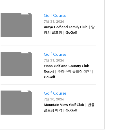
Golf Course
7월 31, 2026
Araya Golf and Family Club｜말
랑의 골프장｜GoGolf
Golf Course
7월 31, 2026
Finna Golf and Country Club
Resort｜수라바야 골프장 예약｜
GoGolf
Golf Course
7월 30, 2026
Mountain View Golf Club｜반둥
골프장 예약｜GoGolf