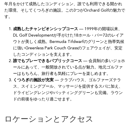
年月をかけて成熟したコンディション、誰でも利用できる開かれ
た環境、そしてくつろぎの施設。この3つがOrchard Golfの魅力で
す。
成熟したチャンピオンシップコース
— 1999年の開場以来、
DL Golf Developmentが手がけた18ホール・パー72のレイア
ウトが美しく成熟。Bermuda Tifdwarfのグリーンと熱帯気候
に強いGreenless Park Couch Grassのフェアウェイが、安定
したコンディションを支えます。
誰でもプレーできるパブリックコース
— 会員制の多いジョホ
ールにあって、一般開放されている点が魅力。地元ゴルファ
ーはもちろん、旅行者も気軽にプレーを楽しめます。
くつろぎの施設が充実
— クラブハウス、ゴルファーズテラ
ス、スイミングプール、マッサージを提供するスパに加え、
ドライビングレンジやパッティンググリーンも完備。ラウン
ドの前後をゆったり過ごせます。
ロケーションとアクセス