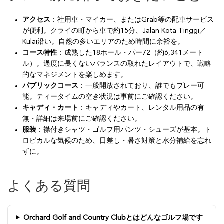
アクセス
：社用車・マイカー、またはGrab等の配車サービス
が便利。クライの町から車で約15分、Jalan Kota Tinggi／
Kulai沿い。自然の多いエリアのため時間に余裕を。
コース特性
：成熟した18ホール・パー72（約6,341メート
ル）。過度に長くないバランスの取れたレイアウトで、戦略
的なマネジメントを楽しめます。
パブリックコース
：一般開放されており、誰でもプレー可
能。ティータイムの空き状況は事前にご確認ください。
キャディ・カート
：キャディやカート、レンタル用品の有
無・詳細は来場前にご確認ください。
服装
：襟付きシャツ・ゴルフ用パンツ・シューズが基本。ト
ロピカルな気候のため、日差し・暑さ対策と水分補給を忘れ
ずに。
よくある質問
Orchard Golf and Country Clubとはどんなゴルフ場です