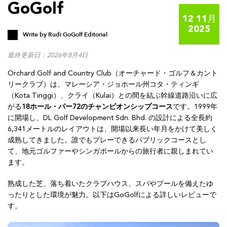
GoGolf
12 11月
2025
Write by
Rudi GoGolf Editorial
最終更新日：2026年8月4日
Orchard Golf and Country Club（オーチャード・ゴルフ＆カント
リークラブ）は、マレーシア・ジョホール州コタ・ティンギ
（Kota Tinggi）、クライ（Kulai）との間を結ぶ幹線道路沿いに広
がる
18ホール・パー72のチャンピオンシップコース
です。1999年
に開場し、DL Golf Development Sdn. Bhd. の設計による全長約
6,341メートルのレイアウトは、開場以来長い年月をかけて美しく
成熟してきました。誰でもプレーできるパブリックコースとし
て、地元ゴルファーやシンガポールからの旅行者に親しまれてい
ます。
熟成した芝、落ち着いたクラブハウス、スパやプールを備えたゆ
ったりとした環境が魅力。以下はGoGolfによる詳しいレビューで
す。