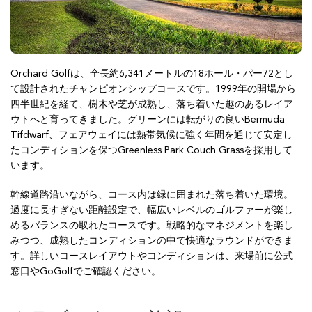
Orchard Golfは、全長約6,341メートルの18ホール・パー72とし
て設計されたチャンピオンシップコースです。1999年の開場から
四半世紀を経て、樹木や芝が成熟し、落ち着いた趣のあるレイア
ウトへと育ってきました。グリーンには転がりの良いBermuda
Tifdwarf、フェアウェイには熱帯気候に強く年間を通じて安定し
たコンディションを保つGreenless Park Couch Grassを採用して
います。
幹線道路沿いながら、コース内は緑に囲まれた落ち着いた環境。
過度に長すぎない距離設定で、幅広いレベルのゴルファーが楽し
めるバランスの取れたコースです。戦略的なマネジメントを楽し
みつつ、成熟したコンディションの中で快適なラウンドができま
す。詳しいコースレイアウトやコンディションは、来場前に公式
窓口やGoGolfでご確認ください。