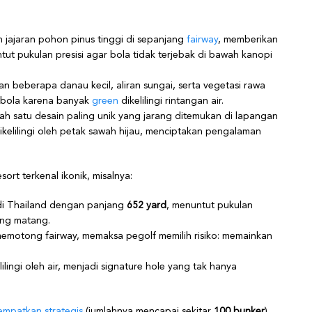
 jajaran pohon pinus tinggi di sepanjang
fairway
, memberikan
ut pukulan presisi agar bola tidak terjebak di bawah kanopi
n beberapa danau kecil, aliran sungai, serta vegetasi rawa
n bola karena banyak
green
dikelilingi rintangan air.
ah satu desain paling unik yang jarang ditemukan di lapangan
ikelilingi oleh petak sawah hijau, menciptakan pengalaman
sort terkenal ikonik, misalnya:
di Thailand dengan panjang
652 yard
, menuntut pukulan
ang matang.
memotong fairway, memaksa pegolf memilih risiko: memainkan
lingi oleh air, menjadi signature hole yang tak hanya
empatkan strategis
(jumlahnya mencapai sekitar
100 bunker
),