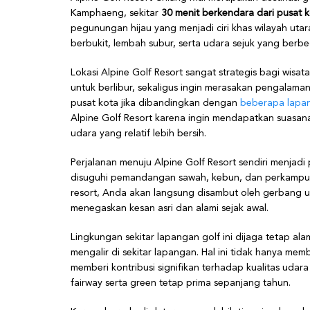
Kamphaeng, sekitar
30 menit berkendara dari pusat 
pegunungan hijau yang menjadi ciri khas wilayah ut
berbukit, lembah subur, serta udara sejuk yang berb
Lokasi Alpine Golf Resort sangat strategis bagi wi
untuk berlibur, sekaligus ingin merasakan pengalaman
pusat kota jika dibandingkan dengan
beberapa lapang
Alpine Golf Resort karena ingin mendapatkan suasana 
udara yang relatif lebih bersih.
Perjalanan menuju Alpine Golf Resort sendiri menja
disuguhi pemandangan sawah, kebun, dan perkampung
resort, Anda akan langsung disambut oleh gerbang u
menegaskan kesan asri dan alami sejak awal.
Lingkungan sekitar lapangan golf ini dijaga tetap ala
mengalir di sekitar lapangan. Hal ini tidak hanya memb
memberi kontribusi signifikan terhadap kualitas uda
fairway serta green tetap prima sepanjang tahun.