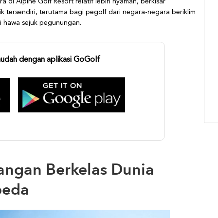
a di Alpine Golf Resort relatif lebih nyaman, berkisar
arik tersendiri, terutama bagi pegolf dari negara-negara beriklim
ti hawa sejuk pegunungan.
mudah dengan aplikasi GoGolf
angan Berkelas Dunia
beda