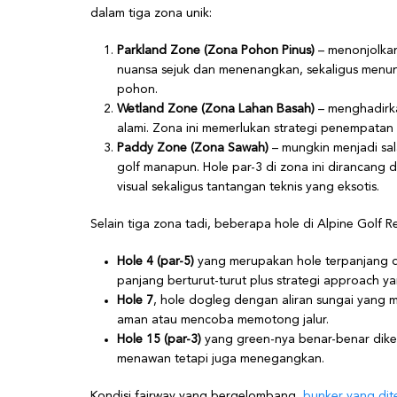
dalam tiga zona unik:
Parkland Zone (Zona Pohon Pinus)
– menonjolkan
nuansa sejuk dan menenangkan, sekaligus menunt
pohon.
Wetland Zone (Zona Lahan Basah)
– menghadirka
alami. Zona ini memerlukan strategi penempata
Paddy Zone (Zona Sawah)
– mungkin menjadi sal
golf manapun. Hole par-3 di zona ini dirancang d
visual sekaligus tantangan teknis yang eksotis.
Selain tiga zona tadi, beberapa hole di Alpine Golf Re
Hole 4 (par-5)
yang merupakan hole terpanjang 
panjang berturut-turut plus strategi approach y
Hole 7
, hole dogleg dengan aliran sungai yang 
aman atau mencoba memotong jalur.
Hole 15 (par-3)
yang green-nya benar-benar dikeli
menawan tetapi juga menegangkan.
Kondisi fairway yang bergelombang,
bunker yang dit