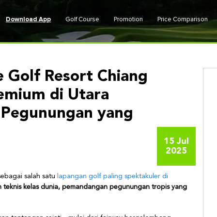
Download App
Golf Course
Promotion
Price Comparison
 Golf Resort Chiang
emium di Utara
r Pegunungan yang
15 Jul
2025
sebagai salah satu
lapangan golf paling spektakuler di
n teknis kelas dunia, pemandangan pegunungan tropis yang