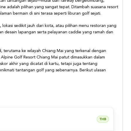
an tantangan sejati—mulai dari fairway bergelombang,
ne adalah pilihan yang sangat tepat. Ditambah suasana resort
man bermain di sini terasa seperti liburan golf sejati.
lokasi sedikit jauh dari kota, atau pilihan menu restoran yang
lan desain lapangan serta pelayanan caddie yang ramah dan
d, terutama ke wilayah Chiang Mai yang terkenal dengan
a Alpine Golf Resort Chiang Mai patut dimasukkan dalam
kor akhir yang dicatat di kartu, tetapi juga tentang
kmati tantangan golf yang sebenarnya. Berikut ulasan