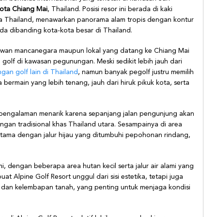
kota Chiang Mai
, Thailand. Posisi resor ini berada di kaki
ara Thailand, menawarkan panorama alam tropis dengan kontur
eda dibanding kota-kota besar di Thailand.
satawan mancanegara maupun lokal yang datang ke Chiang Mai
 golf di kawasan pegunungan. Meski sedikit lebih jauh dari
an golf lain di Thailand
, namun banyak pegolf justru memilih
bermain yang lebih tenang, jauh dari hiruk pikuk kota, serta
di pengalaman menarik karena sepanjang jalan pengunjung akan
an tradisional khas Thailand utara. Sesampainya di area
tama dengan jalur hijau yang ditumbuhi pepohonan rindang,
mi, dengan beberapa area hutan kecil serta jalur air alami yang
uat Alpine Golf Resort unggul dari sisi estetika, tetapi juga
ra dan kelembapan tanah, yang penting untuk menjaga kondisi