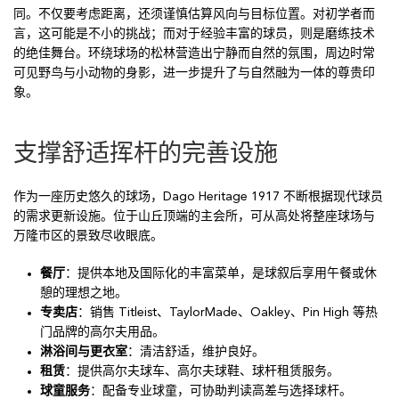
同。不仅要考虑距离，还须谨慎估算风向与目标位置。对初学者而
言，这可能是不小的挑战；而对于经验丰富的球员，则是磨练技术
的绝佳舞台。环绕球场的松林营造出宁静而自然的氛围，周边时常
可见野鸟与小动物的身影，进一步提升了与自然融为一体的尊贵印
象。
支撑舒适挥杆的完善设施
作为一座历史悠久的球场，Dago Heritage 1917 不断根据现代球员
的需求更新设施。位于山丘顶端的主会所，可从高处将整座球场与
万隆市区的景致尽收眼底。
餐厅
：提供本地及国际化的丰富菜单，是球叙后享用午餐或休
憩的理想之地。
专卖店
：销售 Titleist、TaylorMade、Oakley、Pin High 等热
门品牌的高尔夫用品。
淋浴间与更衣室
：清洁舒适，维护良好。
租赁
：提供高尔夫球车、高尔夫球鞋、球杆租赁服务。
球童服务
：配备专业球童，可协助判读高差与选择球杆。