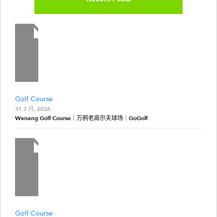
Golf Course
31 7 月, 2026
Wenang Golf Course｜万鸦老高尔夫球场｜GoGolf
Golf Course