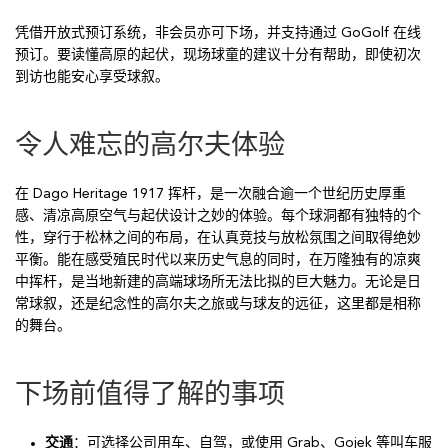
凭借开放式预订系统，非会员亦可下场，并支持通过 GoGolf 在线
预订。要读懂高原的起伏，现场球童的建议十分有帮助，即使初次
到访也能安心享受球叙。
令人难忘的高尔夫体验
在 Dago Heritage 1917 挥杆，是一次融合逾一个世纪历史厚重
感、清凉高原空气与起伏设计之妙的体验。每个球洞都有独特的个
性，穿行于松林之间的布局，在认真竞技与放松氛围之间取得绝妙
平衡。能在感受殖民时代以来历史气息的同时，在万隆独有的凉爽
中挥杆，是当地新建的高端球场所无法比拟的巨大魅力。无论是日
常球叙，还是纪念性的高尔夫之旅或与球友的远征，这里都是相称
的舞台。
下场前值得了解的事项
交通
：可选择公司用车、自驾，或使用 Grab、Gojek 等叫车服