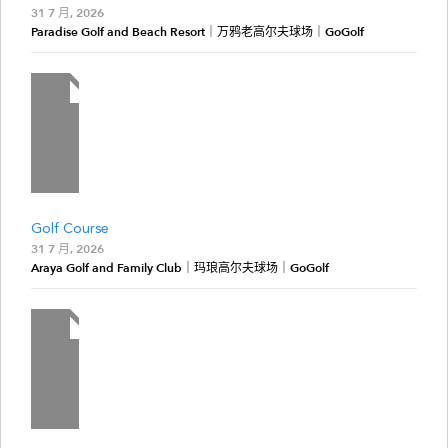
31 7 月, 2026
Paradise Golf and Beach Resort｜万鸦老高尔夫球场｜GoGolf
Golf Course
31 7 月, 2026
Araya Golf and Family Club｜玛琅高尔夫球场｜GoGolf