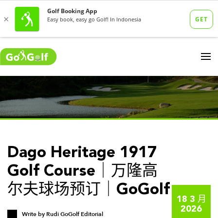
Dago Heritage 1917
Golf Course｜万隆高
尔夫球场预订｜GoGolf
18 3 月
2026
Write by
Rudi GoGolf Editorial