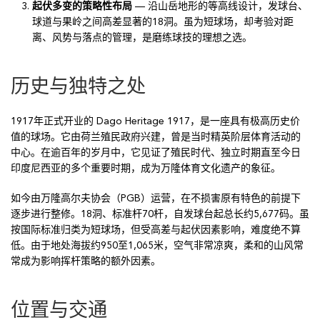
起伏多变的策略性布局
— 沿山岳地形的等高线设计，发球台、
球道与果岭之间高差显著的18洞。虽为短球场，却考验对距
离、风势与落点的管理，是磨练球技的理想之选。
历史与独特之处
1917年正式开业的 Dago Heritage 1917，是一座具有极高历史价
值的球场。它由荷兰殖民政府兴建，曾是当时精英阶层体育活动的
中心。在逾百年的岁月中，它见证了殖民时代、独立时期直至今日
印度尼西亚的多个重要时期，成为万隆体育文化遗产的象征。
如今由万隆高尔夫协会（PGB）运营，在不损害原有特色的前提下
逐步进行整修。18洞、标准杆70杆，自发球台起总长约5,677码。虽
按国际标准归类为短球场，但受高差与起伏因素影响，难度绝不算
低。由于地处海拔约950至1,065米，空气非常凉爽，柔和的山风常
常成为影响挥杆策略的额外因素。
位置与交通