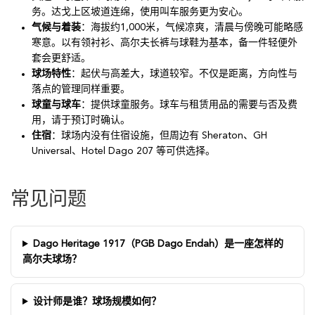
务。达戈上区坡道连绵，使用叫车服务更为安心。
气候与着装
：海拔约1,000米，气候凉爽，清晨与傍晚可能略感
寒意。以有领衬衫、高尔夫长裤与球鞋为基本，备一件轻便外
套会更舒适。
球场特性
：起伏与高差大，球道较窄。不仅是距离，方向性与
落点的管理同样重要。
球童与球车
：提供球童服务。球车与租赁用品的需要与否及费
用，请于预订时确认。
住宿
：球场内没有住宿设施，但周边有 Sheraton、GH
Universal、Hotel Dago 207 等可供选择。
常见问题
Dago Heritage 1917（PGB Dago Endah）是一座怎样的
高尔夫球场？
设计师是谁？球场规模如何？