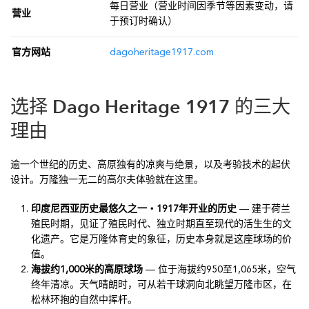
每日营业（营业时间因季节等因素变动，请
营业
于预订时确认）
官方网站
dagoheritage1917.com
选择 Dago Heritage 1917 的三大
理由
逾一个世纪的历史、高原独有的凉爽与绝景，以及考验技术的起伏
设计。万隆独一无二的高尔夫体验就在这里。
印度尼西亚历史最悠久之一・1917年开业的历史
— 建于荷兰
殖民时期，见证了殖民时代、独立时期直至现代的活生生的文
化遗产。它是万隆体育史的象征，历史本身就是这座球场的价
值。
海拔约1,000米的高原球场
— 位于海拔约950至1,065米，空气
终年清凉。天气晴朗时，可从若干球洞向北眺望万隆市区，在
松林环抱的自然中挥杆。