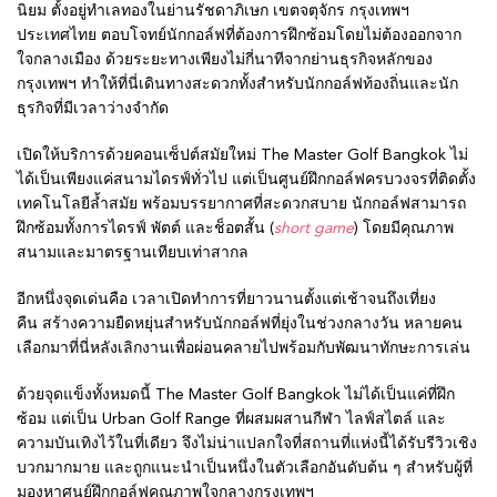
นิยม ตั้งอยู่ทำเลทองในย่านรัชดาภิเษก เขตจตุจักร กรุงเทพฯ
ประเทศไทย ตอบโจทย์นักกอล์ฟที่ต้องการฝึกซ้อมโดยไม่ต้องออกจาก
ใจกลางเมือง ด้วยระยะทางเพียงไม่กี่นาทีจากย่านธุรกิจหลักของ
กรุงเทพฯ ทำให้ที่นี่เดินทางสะดวกทั้งสำหรับนักกอล์ฟท้องถิ่นและนัก
ธุรกิจที่มีเวลาว่างจำกัด
เปิดให้บริการด้วยคอนเซ็ปต์สมัยใหม่ The Master Golf Bangkok ไม่
ได้เป็นเพียงแค่สนามไดรฟ์ทั่วไป แต่เป็นศูนย์ฝึกกอล์ฟครบวงจรที่ติดตั้ง
เทคโนโลยีล้ำสมัย พร้อมบรรยากาศที่สะดวกสบาย นักกอล์ฟสามารถ
ฝึกซ้อมทั้งการไดรฟ์ พัตต์ และช็อตสั้น (
short game
) โดยมีคุณภาพ
สนามและมาตรฐานเทียบเท่าสากล
อีกหนึ่งจุดเด่นคือ เวลาเปิดทำการที่ยาวนานตั้งแต่เช้าจนถึงเที่ยง
คืน สร้างความยืดหยุ่นสำหรับนักกอล์ฟที่ยุ่งในช่วงกลางวัน หลายคน
เลือกมาที่นี่หลังเลิกงานเพื่อผ่อนคลายไปพร้อมกับพัฒนาทักษะการเล่น
ด้วยจุดแข็งทั้งหมดนี้ The Master Golf Bangkok ไม่ได้เป็นแค่ที่ฝึก
ซ้อม แต่เป็น Urban Golf Range ที่ผสมผสานกีฬา ไลฟ์สไตล์ และ
ความบันเทิงไว้ในที่เดียว จึงไม่น่าแปลกใจที่สถานที่แห่งนี้ได้รับรีวิวเชิง
บวกมากมาย และถูกแนะนำเป็นหนึ่งในตัวเลือกอันดับต้น ๆ สำหรับผู้ที่
มองหาศูนย์ฝึกกอล์ฟคุณภาพใจกลางกรุงเทพฯ