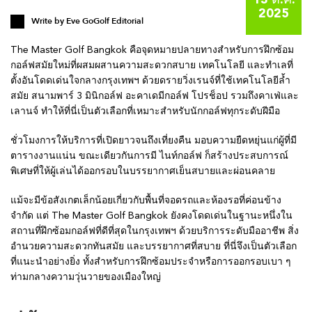
13 ต.ค.
2025
Write by
Eve GoGolf Editorial
The Master Golf Bangkok คือจุดหมายปลายทางสำหรับการฝึกซ้อม
กอล์ฟสมัยใหม่ที่ผสมผสานความสะดวกสบาย เทคโนโลยี และทำเลที่
ตั้งอันโดดเด่นใจกลางกรุงเทพฯ ด้วยดรายวิ่งเรนจ์ที่ใช้เทคโนโลยีล้ำ
สมัย สนามพาร์ 3 มินิกอล์ฟ อะคาเดมีกอล์ฟ โปรช็อป รวมถึงคาเฟ่และ
เลานจ์ ทำให้ที่นี่เป็นตัวเลือกที่เหมาะสำหรับนักกอล์ฟทุกระดับฝีมือ
ชั่วโมงการให้บริการที่เปิดยาวจนถึงเที่ยงคืน มอบความยืดหยุ่นแก่ผู้ที่มี
ตารางงานแน่น ขณะเดียวกันการมี ไนท์กอล์ฟ ก็สร้างประสบการณ์
พิเศษที่ให้ผู้เล่นได้ออกรอบในบรรยากาศเย็นสบายและผ่อนคลาย
แม้จะมีข้อสังเกตเล็กน้อยเกี่ยวกับพื้นที่จอดรถและห้องรอที่ค่อนข้าง
จำกัด แต่ The Master Golf Bangkok ยังคงโดดเด่นในฐานะหนึ่งใน
สถานที่ฝึกซ้อมกอล์ฟที่ดีที่สุดในกรุงเทพฯ ด้วยบริการระดับมืออาชีพ สิ่ง
อำนวยความสะดวกทันสมัย และบรรยากาศที่สบาย ที่นี่จึงเป็นตัวเลือก
ที่แนะนำอย่างยิ่ง ทั้งสำหรับการฝึกซ้อมประจำหรือการออกรอบเบา ๆ
ท่ามกลางความวุ่นวายของเมืองใหญ่