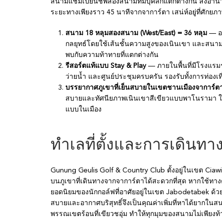
สนามแชมเปียนชิพสองสนามที่มีบุคลิกแตกต่างกัน สิ่งอำ
ระยะทางเพียงราว 45 นาทีจากจาการ์ตา เสน่ห์อยู่ที่ศักยภาพ
สนาม 18 หลุมสองสนาม (West/East) = 36 หลุม
— ออ
กลยุทธ์โดยใช้เส้นชั้นความสูงของเนินเขา และสนาม E
พบกับความท้าทายที่แตกต่างกัน
รีสอร์ตแท้แบบ Stay & Play
— ภายในพื้นที่มีโรงแรม
ว่ายน้ำ และศูนย์ประชุมครบครัน รองรับทั้งการท่อง
บรรยากาศภูเขาที่เย็นสบายในเขตชานเมืองจาการ์ต
สบายและทัศนียภาพเนินเขาสีเขียวแบบพาโนรามา ให้
แบบในเมือง
ทำเลที่ตั้งและการเดินทา
Gunung Geulis Golf & Country Club ตั้งอยู่ในเขต Ciaw
บนภูเขาที่เดินทางจากจาการ์ตาได้สะดวกที่สุด หากใช้ทางด่
ยอดนิยมของนักกอล์ฟที่อาศัยอยู่ในเขต Jabodetabek ด้ว
สบายและอากาศบริสุทธิ์จึงเป็นคุณค่าเพิ่มที่หาได้ยากใ
พรรณเขตร้อนที่เขียวชอุ่ม ทำให้ทุกมุมของสนามไม่เพียงท