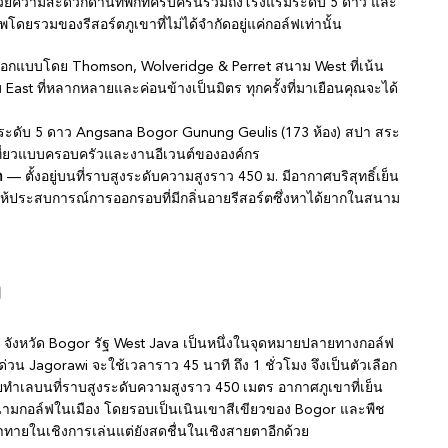
นวยความสะดวกด้านที่พักที่ครบครันรวมถึงโรงแรมระดับ 5 ดาว และ
โดยรวมของรีสอร์ตภูเขาที่ไม่ได้จำกัดอยู่แค่กอล์ฟเท่านั้น
กแบบโดย Thomson, Wolveridge & Perret สนาม West ที่เน้น
ast ที่หลากหลายและค่อนข้างเป็นมิตร ทุกครั้งที่มาเยือนคุณจะได้
ระดับ 5 ดาว Angsana Bogor Gunung Geulis (173 ห้อง) สปา สระ
เที่ยวแบบครอบครัวและงานอีเวนต์ขององค์กร
า
— ตั้งอยู่บนที่ราบสูงระดับความสูงราว 450 ม. มีอากาศบริสุทธิ์เย็น
ประสบการณ์การออกรอบที่มีกลิ่นอายรีสอร์ตซึ่งหาได้ยากในสนาม
ง
i จังหวัด Bogor รัฐ West Java เป็นหนึ่งในจุดหมายปลายทางกอล์ฟ
วน Jagorawi จะใช้เวลาราว 45 นาที ถึง 1 ชั่วโมง จึงเป็นตัวเลือก
ยทำเลบนที่ราบสูงระดับความสูงราว 450 เมตร อากาศภูเขาที่เย็น
นสนามกอล์ฟในเมือง โดยรอบเป็นเนินเขาสีเขียวของ Bogor และพืช
้าทายในเชิงการเล่นแต่ยังสดชื่นในเชิงสายตาอีกด้วย