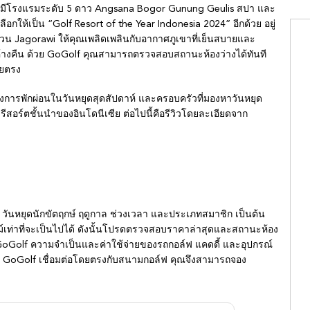
ี้ยังมีโรงแรมระดับ 5 ดาว Angsana Bogor Gunung Geulis สปา และ
ือกให้เป็น “Golf Resort of the Year Indonesia 2024” อีกด้วย อยู่
ด่วน Jagorawi ให้คุณเพลิดเพลินกับอากาศภูเขาที่เย็นสบายและ
ค้างคืน ด้วย GoGolf คุณสามารถตรวจสอบสถานะห้องว่างได้ทันที
ดยตรง
่ต้องการพักผ่อนในวันหยุดสุดสัปดาห์ และครอบครัวที่มองหาวันหยุด
สอร์ตชั้นนำของอินโดนีเซีย ต่อไปนี้คือรีวิวโดยละเอียดจาก
วันหยุดนักขัตฤกษ์ ฤดูกาล ช่วงเวลา และประเภทสมาชิก เป็นต้น
ม์เท่าที่จะเป็นไปได้ ดังนั้นโปรดตรวจสอบราคาล่าสุดและสถานะห้อง
 GoGolf ความจำเป็นและค่าใช้จ่ายของรถกอล์ฟ แคดดี้ และอุปกรณ์
 GoGolf เชื่อมต่อโดยตรงกับสนามกอล์ฟ คุณจึงสามารถจอง