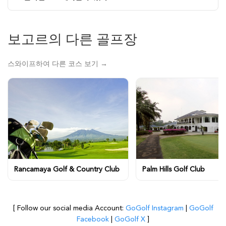
보고르의 다른 골프장
스와이프하여 다른 코스 보기 →
Rancamaya Golf & Country Club
Palm Hills Golf Club
[ Follow our social media Account:
GoGolf Instagram
|
GoGolf
Facebook
|
GoGolf X
]