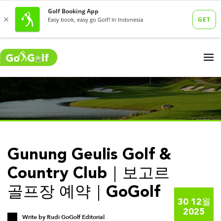
Gunung Geulis Golf &
Country Club｜보고르
골프장 예약｜GoGolf
30 12월
2025
Write by
Rudi GoGolf Editorial