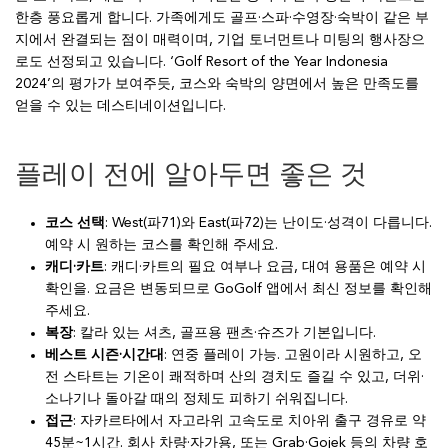
한층 풍요롭게 합니다. 가족에게도 골프·스파·수영장·숙박이 같은 부
지에서 완결되는 점이 매력이며, 기업 토너먼트나 미팅의 행사장으
로도 선정되고 있습니다. ‘Golf Resort of the Year Indonesia
2024’의 평가가 보여주듯, 코스와 숙박의 양면에서 높은 만족도를
얻을 수 있는 데스티네이션입니다.
플레이 전에 알아두면 좋은 것
코스 선택
: West(파71)와 East(파72)는 난이도·성격이 다릅니다.
예약 시 원하는 코스를 확인해 주세요.
캐디·카트
: 캐디·카트의 필요 여부나 요금, 대여 용품은 예약 시
확인을. 요금은 변동되므로 GoGolf 앱에서 최신 정보를 확인해
주세요.
복장
: 칼라 있는 셔츠, 골프용 팬츠·슈즈가 기본입니다.
베스트 시즌·시간대
: 연중 플레이 가능. 고원이라 시원하고, 오
전 스타트는 기온이 쾌적하며 산의 경치도 즐길 수 있고, 더위·
소나기나 돌아갈 때의 정체도 피하기 쉬워집니다.
접근
: 자카르타에서 자고라위 고속도로 치아위 출구 경유로 약
45분~1시간. 회사 차량·자가용, 또는 Grab·Gojek 등의 차량 호