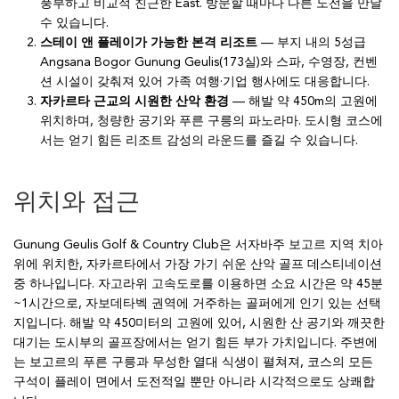
풍부하고 비교적 친근한 East. 방문할 때마다 다른 도전을 만날
수 있습니다.
스테이 앤 플레이가 가능한 본격 리조트
— 부지 내의 5성급
Angsana Bogor Gunung Geulis(173실)와 스파, 수영장, 컨벤
션 시설이 갖춰져 있어 가족 여행·기업 행사에도 대응합니다.
자카르타 근교의 시원한 산악 환경
— 해발 약 450m의 고원에
위치하며, 청량한 공기와 푸른 구릉의 파노라마. 도시형 코스에
서는 얻기 힘든 리조트 감성의 라운드를 즐길 수 있습니다.
위치와 접근
Gunung Geulis Golf & Country Club은 서자바주 보고르 지역 치아
위에 위치한, 자카르타에서 가장 가기 쉬운 산악 골프 데스티네이션
중 하나입니다. 자고라위 고속도로를 이용하면 소요 시간은 약 45분
~1시간으로, 자보데타벡 권역에 거주하는 골퍼에게 인기 있는 선택
지입니다. 해발 약 450미터의 고원에 있어, 시원한 산 공기와 깨끗한
대기는 도시부의 골프장에서는 얻기 힘든 부가 가치입니다. 주변에
는 보고르의 푸른 구릉과 무성한 열대 식생이 펼쳐져, 코스의 모든
구석이 플레이 면에서 도전적일 뿐만 아니라 시각적으로도 상쾌합