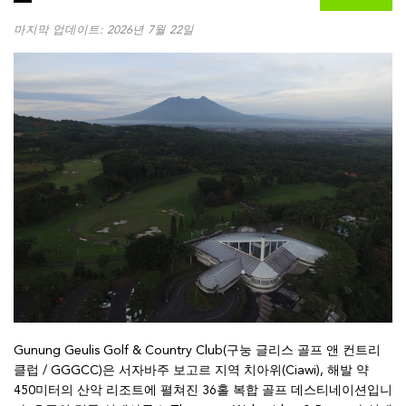
마지막 업데이트: 2026년 7월 22일
Gunung Geulis Golf & Country Club(구눙 글리스 골프 앤 컨트리
클럽 / GGGCC)은 서자바주 보고르 지역 치아위(Ciawi), 해발 약
450미터의 산악 리조트에 펼쳐진 36홀 복합 골프 데스티네이션입니