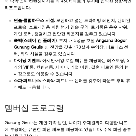
터 숙박·스파·컨벤션까지를 약 450헥타르의 부지에 집약한 종합적인
리조트입니다.
연습·클럽하우스 시설
: 모던하고 넓은 드라이빙 레인지, 완비된
프로숍, 쇼트게임용 퍼팅·벙커 연습 구역. 로커룸은 온수 샤워,
개인 로커, 청결하고 편안한 라운지를 갖추고 있습니다.
숙박(스테이 앤 플레이)
: 부지 내 5성급 호텔
Angsana Bogor
Gunung Geulis
. 산 전망을 갖춘 173실과 수영장, 피트니스 센
터, 회의 시설을 갖추고 있습니다.
다이닝·이벤트
: 아시안·서양·로컬 메뉴를 제공하는 레스토랑, 5
개의 VIP룸, 컨벤션룸. 세미나, 기업 미팅, 결혼 피로연 등의 행
사장으로도 이용할 수 있습니다.
스파·피트니스
: 스파와 피트니스 센터를 갖추어 라운드 후의 휴
식에도 대응합니다.
멤버십 프로그램
Gunung Geulis는 개인·가족·법인, 나아가 주재원까지 다양한 니즈
에 부응하는 유연한 회원 제도를 제공하고 있습니다. 주요 회원 종류