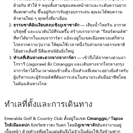
ด้วยกัน ทำให้ 9 หลุมทั้งสามชุดแสดงหน้าตาและระดับความยาก
ที่แตกต่างกัน ขึ้นอยู่กับการจับคู่รอบการเล่น คุณจะได้พบความ
ท้าทายใหม่ ๆ ทุกครั้งที่มาเยือน
ธรรมชาติอันเงียบสงบเชิงภูเขาซาลัก
— เสียงน้ำไหลริน อากาศ
บริสุทธิ์ และแนวต้นไม้ที่ร่มครึ้ม สร้างบรรยากาศ “รีสอร์ตกอล์ฟ”
ที่หาได้ยากในแถบจาการ์ตา แม้จะอยู่ในเขตเมืองหลวงแต่ก็ห่าง
ไกลจากความวุ่นวาย ให้คุณใช้เวลาหนึ่งวันท่ามกลางธรรมชาติ
ได้อย่างเต็มที่ นี่คือเสน่ห์อันยิ่งใหญ่
ทำเลที่เดินทางสะดวกจากจาการ์ตา
— เข้าถึงได้จากทางด่วนจา
โกราวี (Jagorawi) ฝั่ง Cimanggis และเดินทางจากใจกลางกรุง
จาการ์ตาได้ในเวลาค่อนข้างสั้น เป็นทำเลที่เหมาะอย่างยิ่งสำหรับ
ผู้บริหารและผู้รักกอล์ฟที่ต้องการเล่นในสนามระดับมืออาชีพโดย
ไม่ต้องเดินทางไกล
ทำเลที่ตั้งและการเดินทาง
Emeralda Golf & Country Club ตั้งอยู่ในเขต
Cimanggis／Tapos
ใกล้เมืองเดปก
จังหวัดชวาตะวันตก โดยมี
ภูเขาซาลัก
อันสง่างามอยู่
เบื้องหน้า ด้วยทำเลที่อยู่ในแผ่นดินจึงไม่จำเป็นต้องใช้เรือข้ามฟาก