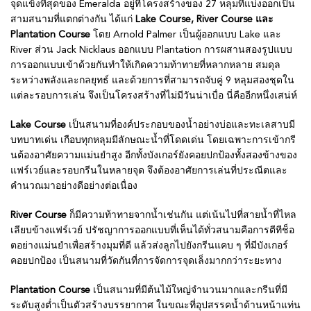
จุดแข็งที่สุดของ Emeralda อยู่ที่โครงสร้างของ 27 หลุมที่แบ่งออกเป็น
สามสนามที่แตกต่างกัน ได้แก่
Lake Course, River Course และ
Plantation Course
โดย Arnold Palmer เป็นผู้ออกแบบ Lake และ
River ส่วน Jack Nicklaus ออกแบบ Plantation การผสานสองรูปแบบ
การออกแบบเข้าด้วยกันทำให้เกิดความท้าทายที่หลากหลาย สมดุล
ระหว่างพลังและกลยุทธ์ และด้วยการที่สามารถจับคู่ 9 หลุมสองชุดใน
แต่ละรอบการเล่น จึงเป็นโครงสร้างที่ไม่มีวันน่าเบื่อ นี่คืออีกหนึ่งเสน่ห์
Lake Course
เป็นสนามที่องค์ประกอบของน้ำอย่างบ่อและทะเลสาบมี
บทบาทเด่น เกือบทุกหลุมมีลักษณะน้ำที่โดดเด่น โดยเฉพาะการเข้ากรี
นต้องอาศัยความแม่นยำสูง อีกทั้งบังเกอร์ยังคอยปกป้องทั้งสองข้างของ
แฟร์เวย์และรอบกรีนในหลายจุด จึงต้องอาศัยการเล่นที่ประณีตและ
คำนวณมาอย่างดีอย่างต่อเนื่อง
River Course
ก็มีความท้าทายจากน้ำเช่นกัน แต่เน้นไปที่สายน้ำที่ไหล
เลียบข้างแฟร์เวย์ ปรัชญาการออกแบบที่เห็นได้ทั่วสนามคือการตีทีช็อ
ตอย่างแม่นยำเพื่อสร้างมุมที่ดี แล้วส่งลูกไปยังกรีนแคบ ๆ ที่มีบังเกอร์
คอยปกป้อง เป็นสนามที่วัดกันที่การจัดการจุดเล็งมากกว่าระยะทาง
Plantation Course
เป็นสนามที่มีต้นไม้ใหญ่จำนวนมากและกรีนที่มี
ระดับสูงต่ำเป็นตัวสร้างบรรยากาศ ในขณะที่อุปสรรคน้ำด้านหน้าแท่น