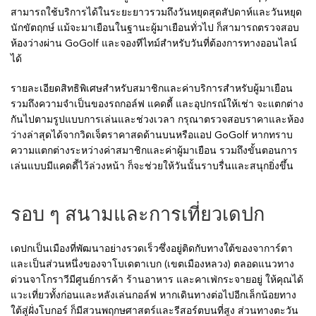
สามารถใช้บริการได้ในระยะยาวรวมถึงวันหยุดสุดสัปดาห์และวันหยุด
นักขัตฤกษ์ แม้จะมาเยือนในฐานะผู้มาเยือนทั่วไป ก็สามารถตรวจสอบ
ห้องว่างผ่าน GoGolf และจองทีไทม์สำหรับวันที่ต้องการทางออนไลน์
ได้
รายละเอียดสิทธิพิเศษสำหรับสมาชิกและค่าบริการสำหรับผู้มาเยือน
รวมถึงความจำเป็นของรถกอล์ฟ แคดดี้ และอุปกรณ์ให้เช่า จะแตกต่าง
กันไปตามรูปแบบการเล่นและช่วงเวลา กรุณาตรวจสอบราคาและห้อง
ว่างล่าสุดได้จากวิดเจ็ตราคาสดด้านบนหรือแอป GoGolf หากทราบ
ความแตกต่างระหว่างค่าสมาชิกและค่าผู้มาเยือน รวมถึงขั้นตอนการ
เล่นแบบมีแคดดี้ไว้ล่วงหน้า ก็จะช่วยให้วันนั้นราบรื่นและสนุกยิ่งขึ้น
รอบ ๆ สนามและการเที่ยวเดปก
เดปกเป็นเมืองที่พัฒนาอย่างรวดเร็วซึ่งอยู่ติดกับทางใต้ของจาการ์ตา
และเป็นส่วนหนึ่งของจาโบเดตาเบก (เขตเมืองหลวง) ตลอดแนวทาง
ด่วนจาโกราวีมีศูนย์การค้า ร้านอาหาร และคาเฟ่กระจายอยู่ ให้คุณได้
แวะเที่ยวทั้งก่อนและหลังเล่นกอล์ฟ หากเดินทางต่อไปอีกเล็กน้อยทาง
ใต้สู่ฝั่งโบกอร์ ก็มีสวนพฤกษศาสตร์และรีสอร์ตบนที่สูง ส่วนทางตะวัน