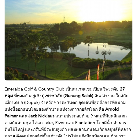
Emeralda Golf & Country Club เป็นสนามแชมเปียนชิพระดับ
27
หลุม
ที่ทอดตัวอยู่เชิง
ภูเขาซาลัก (Gunung Salak)
อันสง่างาม ใกล้กับ
เมืองเดปก (Depok) จังหวัดชวาตะวันตก จุดเด่นที่สุดคือการที่สนาม
แห่งนี้ออกแบบโดยสองตำนานแห่งวงการกอล์ฟโลก คือ
Arnold
Palmer และ Jack Nicklaus
สนามประกอบด้วย 9 หลุมที่มีบุคลิกแตก
ต่างกันสามชุด ได้แก่ Lake, River และ Plantation โดยมีน้ำ ลำธาร
ต้นไม้ใหญ่ และกรีนที่มีระดับสูงต่ำ ผสมผสานกันจนเกิดกลยุทธ์ที่หลาก
หลาย ดึงดูดนักกอล์ฟตั้งแต่ระดับโปรไปจนถึงมือสมัครเล่น ด้วยการ