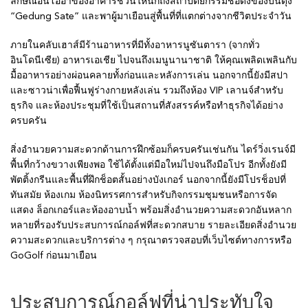
ลักษณ์อันโอ่อ่าของอาคารชวนให้นึกถึงสถาปัตยกรรมชื่อดังของบันดุง
“Gedung Sate” และพาผู้มาเยือนสู่พื้นที่ที่แตกต่างจากชีวิตประจำวัน
ภายในคลับเฮาส์มีร้านอาหารที่มีทั้งอาหารนูซันตารา (จากทั่ว
อินโดนีเซีย) อาหารเอเชีย ไปจนถึงเมนูนานาชาติ ให้คุณเพลิดเพลินกับ
มื้ออาหารอย่างผ่อนคลายทั้งก่อนและหลังการเล่น นอกจากนี้ยังมีสปา
และซาวน่าเพื่อฟื้นฟูร่างกายหลังเล่น รวมถึงห้อง VIP เลานจ์สำหรับ
ธุรกิจ และห้องประชุมที่ใช้เป็นสถานที่สังสรรค์หรือทำธุรกิจได้อย่าง
ครบครัน
สิ่งอำนวยความสะดวกด้านการฝึกซ้อมก็ครบครันเช่นกัน ไดร์วิ่งเรนจ์มี
พื้นที่กว้างขวางเพียงพอ ใช้ได้ตั้งแต่มือใหม่ไปจนถึงมือโปร อีกทั้งยังมี
พัตติ้งกรีนและพื้นที่ฝึกช็อตสั้นอย่างบังเกอร์ นอกจากนี้ยังมีโปรช็อปที่
ทันสมัย ห้องเกม ห้องนิทรรศการสำหรับกิจกรรมชุมชนหรือการจัด
แสดง ล็อกเกอร์และห้องอาบน้ำ พร้อมสิ่งอำนวยความสะดวกอันหลาก
หลายที่รองรับประสบการณ์กอล์ฟที่สะดวกสบาย รายละเอียดสิ่งอำนวย
ความสะดวกและบริการต่าง ๆ กรุณาตรวจสอบที่เว็บไซต์ทางการหรือ
GoGolf ก่อนมาเยือน
ประสบการณ์กอล์ฟที่น่าประทับใจ