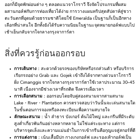
ออกก็มีจุดพักผ่อนต่าง ๆ ตลอดแนวจาโกราวี จึงจัดโปรแกรมที่ผสม
ผสานกอล์ฟกับการท่องเที่ยวได้ง่าย การวางแผนทริปสุดสัปดาห์สู่ชวา
ตะวันตกที่อุดมด้วยธรรมชาติโดยใช้ Emeralda เป็นฐานก็เป็นอีกทาง
เลือกที่น่าสนใจ อีกทั้งยังได้รับความนิยมในฐานะจุดหมายกอล์ฟแบบไป
เช้าเย็นกลับจากใจกลางกรุงจาการ์ตา
สิ่งที่ควรรู้ก่อนออกรอบ
การเดินทาง
：สะดวกด้วยรถของบริษัทหรือรถส่วนตัว หรือบริการ
เรียกรถอย่าง Grab และ Gojek เข้าถึงได้จากทางด่วนจาโกราวี
ฝั่ง Cimanggis จากใจกลางกรุงจาการ์ตาใช้เวลาประมาณ 30–45
นาที เนื่องจากมีช่วงเวลาที่รถติด จึงควรเผื่อเวลา
การเลือกสนาม
：ออกรอบโดยจับคู่สองสนามจากสามสนาม
Lake・River・Plantation ควรตรวจสอบว่าวันนั้นจะเล่นสนามใด
ในขั้นตอนการจองหรือลงทะเบียนเพื่อความสบายใจ
ลักษณะสนาม
：น้ำ ลำธาร บังเกอร์ ต้นไม้ใหญ่ และกรีนที่มีระดับ
สูงต่ำเกี่ยวพันกันอย่างหลากหลาย ไม่ใช่แค่ระยะทาง แต่การ
บริหารจุดเล็งและความแม่นยำในการเข้ากรีนคือกุญแจสู่สกอร์ที่ดี
การแต่งกาย
：เน้นเสื้อมีปก กางเกงกอล์ฟ และรองเท้ากอล์ฟเป็น