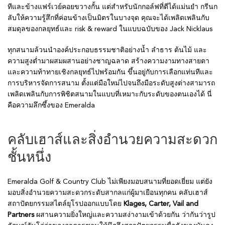
ทีและข้างแฟร์เวย์คอยขวางกั้น แต่สำหรับนักกอล์ฟที่ตีได้แม่นยำ กรีนก
ลับให้ความรู้สึกที่ค่อนข้างเป็นมิตรในบางจุด คุณจะได้เพลิดเพลินกับ
สมดุลของกลยุทธ์และ risk & reward ในแบบฉบับของ Jack Nicklaus
ทุกสนามล้วนนำองค์ประกอบธรรมชาติอย่างน้ำ ลำธาร ต้นไม้ และ
ความสูงต่ำมาผสมผสานอย่างชาญฉลาด สร้างความงามทางสายตา
และความท้าทายเชิงกลยุทธ์ไปพร้อมกัน ขึ้นอยู่กับการเลือกแท่นทีและ
การบริหารจัดการสนาม ตั้งแต่มือใหม่ไปจนถึงมือระดับสูงต่างสามารถ
เพลิดเพลินกับการพิชิตสนามในแบบที่เหมาะกับระดับของตนเองได้ นี่
คือความลึกซึ้งของ Emeralda
คลับเฮาส์และสิ่งอำนวยความสะดวก
ชั้นหนึ่ง
Emeralda Golf & Country Club ไม่เพียงมอบสนามที่ยอดเยี่ยม แต่ยัง
มอบสิ่งอำนวยความสะดวกระดับสากลแก่ผู้มาเยือนทุกคน คลับเฮาส์
สถาปัตยกรรมสไตล์ยุโรปออกแบบโดย
Klages, Carter, Vail and
Partners
ผสานความยิ่งใหญ่และความสง่างามเข้าด้วยกัน ว่ากันว่ารูป