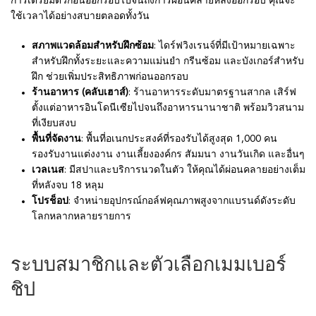
การเตรียมตัวก่อนออกรอบไปจนถึงการผ่อนคลายหลังออกรอบ คุณจะ
ใช้เวลาได้อย่างสบายตลอดทั้งวัน
สภาพแวดล้อมสำหรับฝึกซ้อม
: ไดร์ฟวิงเรนจ์ที่มีเป้าหมายเฉพาะ
สำหรับฝึกทั้งระยะและความแม่นยำ กรีนซ้อม และบังเกอร์สำหรับ
ฝึก ช่วยเพิ่มประสิทธิภาพก่อนออกรอบ
ร้านอาหาร (คลับเฮาส์)
: ร้านอาหารระดับมาตรฐานสากล เสิร์ฟ
ตั้งแต่อาหารอินโดนีเซียไปจนถึงอาหารนานาชาติ พร้อมวิวสนาม
ที่เงียบสงบ
พื้นที่จัดงาน
: พื้นที่อเนกประสงค์ที่รองรับได้สูงสุด 1,000 คน
รองรับงานแต่งงาน งานเลี้ยงองค์กร สัมมนา งานวันเกิด และอื่นๆ
เวลเนส
: มีสปาและบริการนวดในตัว ให้คุณได้ผ่อนคลายอย่างเต็ม
ที่หลังจบ 18 หลุม
โปรช็อป
: จำหน่ายอุปกรณ์กอล์ฟคุณภาพสูงจากแบรนด์ดังระดับ
โลกหลากหลายรายการ
ระบบสมาชิกและตัวเลือกเมมเบอร์
ชิป