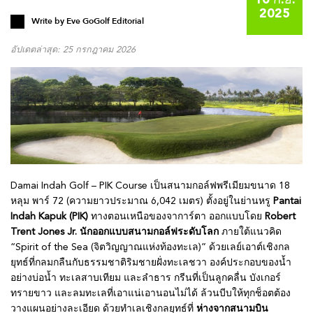
10 ก.ย.
2025
Write by
Eve GoGolf Editorial
อัปเดตล่าสุด: 25 กรกฎาคม 2026
Damai Indah Golf – PIK Course เป็นสนามกอล์ฟพรีเมียมขนาด 18
หลุม พาร์ 72 (ความยาวประมาณ 6,042 เมตร) ตั้งอยู่ในย่านหรู
Pantai
Indah Kapuk (PIK)
ทางตอนเหนือของจาการ์ตา ออกแบบโดย
Robert
Trent Jones Jr. นักออกแบบสนามกอล์ฟระดับโลก
ภายใต้แนวคิด
“Spirit of the Sea (จิตวิญญาณแห่งท้องทะเล)” ด้วยเลย์เอาต์เชิงกล
ยุทธ์ที่กลมกลืนกับธรรมชาติริมชายฝั่งทะเลชวา องค์ประกอบของน้ำ
อย่างบ่อน้ำ ทะเลสาบเทียม และลำธาร กรีนที่เป็นลูกคลื่น บังเกอร์
ทรายขาว และลมทะเลที่เอาแน่เอานอนไม่ได้ ล้วนบีบให้ทุกช็อตต้อง
วางแผนอย่างละเอียด ด้วยทำเลเชิงกลยุทธ์ที่
ห่างจากสนามบิน