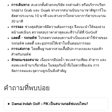
การเดินทาง
: สะดวกทั้งด้วยรถบริษัท รถส่วนตัว หรือบริการเรียก
รถอย่าง Grab และ Gojek ห่างจากสนามบินนานาชาติซูการ์โน-
ฮัตตาประมาณ 10 นาที และห่างจากใจกลางจาการ์ตาประมาณ
30 นาที
การจอง
: ช่วงสุดสัปดาห์มีความต้องการสูง จึงแนะนำให้จองล่วง
หน้าแต่เนิ่นๆ ตรวจสอบราคาล่าสุดและที่ว่างได้ที่ GoGolf
แคดดี้・รถกอล์ฟ
: โปรดตรวจสอบความจำเป็นและค่าใช้จ่ายของ
รถกอล์ฟ แคดดี้ และอุปกรณ์ให้เช่าในขั้นตอนการจอง
การแต่งกาย
: โดยพื้นฐานควรสวมเสื้อมีปก กางเกงและรองเท้า
สำหรับกอล์ฟ
ลักษณะของสนาม
: เนื่องจากมีบ่อน้ำ ทะเลสาบเทียม ลำธาร และ
ลมทะเลเข้ามาเกี่ยวข้อง ในหลุมริมน้ำจึงไม่ควรฝืนเล่น การ
จัดการลมและจุดวางลูกเป็นสิ่งสำคัญ
คำถามที่พบบ่อย
Damai Indah Golf – PIK เป็นสนามกอล์ฟแบบไหน?