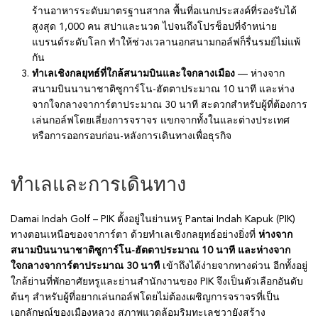
ร้านอาหารระดับมาตรฐานสากล พื้นที่อเนกประสงค์ที่รองรับได้
สูงสุด 1,000 คน สปาและนวด ไปจนถึงโปรช็อปที่จำหน่าย
แบรนด์ระดับโลก ทำให้ช่วงเวลานอกสนามกอล์ฟก็รื่นรมย์ไม่แพ้
กัน
ทำเลเชิงกลยุทธ์ที่ใกล้สนามบินและใจกลางเมือง
— ห่างจาก
สนามบินนานาชาติซูการ์โน-ฮัตตาประมาณ 10 นาที และห่าง
จากใจกลางจาการ์ตาประมาณ 30 นาที สะดวกสำหรับผู้ที่ต้องการ
เล่นกอล์ฟโดยเลี่ยงการจราจร แขกจากทั้งในและต่างประเทศ
หรือการออกรอบก่อน-หลังการเดินทางเพื่อธุรกิจ
ทำเลและการเดินทาง
Damai Indah Golf – PIK ตั้งอยู่ในย่านหรู Pantai Indah Kapuk (PIK)
ทางตอนเหนือของจาการ์ตา ด้วยทำเลเชิงกลยุทธ์อย่างยิ่งที่
ห่างจาก
สนามบินนานาชาติซูการ์โน-ฮัตตาประมาณ 10 นาที และห่างจาก
ใจกลางจาการ์ตาประมาณ 30 นาที
เข้าถึงได้ง่ายจากทางด่วน อีกทั้งอยู่
ใกล้ย่านที่พักอาศัยหรูและย่านสำนักงานของ PIK จึงเป็นตัวเลือกอันดับ
ต้นๆ สำหรับผู้ที่อยากเล่นกอล์ฟโดยไม่ต้องเผชิญการจราจรที่เป็น
เอกลักษณ์ของเมืองหลวง สภาพแวดล้อมริมทะเลชวายังสร้าง