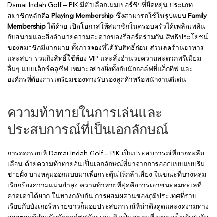
Damai Indah Golf – PIK มีตัวเลือกเมมเบอร์ชิปที่ยืดหยุ่น ประเภท
สมาชิกหลักคือ
Playing Membership
ซึ่งสามารถใช้ในรูปแบบ
Family
Membership
ได้ด้วย เปิดโอกาสให้สมาชิกในครอบครัวได้เพลิดเพลิน
กับสนามและสิ่งอำนวยความสะดวกของรีสอร์ตร่วมกัน สิทธิประโยชน์
ของสมาชิกมีมากมาย ทั้งการจองที่ได้รับสิทธิ์ก่อน ส่วนลดร้านอาหาร
และสปา รวมถึงสิทธิ์ใช้ห้อง VIP และสิ่งอำนวยความสะดวกพรีเมียม
อื่นๆ แบบเอ็กซ์คลูซีฟ เหมาะอย่างยิ่งทั้งกับนักกอล์ฟที่แอ็กทีฟ และ
องค์กรที่ต้องการเตรียมช่องทางรับรองลูกค้าหรือพนักงานดีเด่น
ความท้าทายในการเล่นและ
ประสบการณ์ที่เป็นเอกลักษณ์
การออกรอบที่ Damai Indah Golf – PIK เป็นประสบการณ์ที่ยากจะลืม
เลือน ด้วยความท้าทายอันเป็นเอกลักษณ์ที่มาจากการออกแบบแบบริม
ชายฝั่ง บางหลุมออกแบบมาเพื่อกระตุ้นให้กล้าเสี่ยง ในขณะที่บางหลุม
เรียกร้องความแม่นยำสูง ความท้าทายที่สุดคือการเอาชนะลมทะเลที่
คาดเดาได้ยาก ในทางกลับกัน การผสมผสานของภูมิประเทศที่ราบ
เรียบกับบังเกอร์ทรายขาวก็มอบประสบการณ์ที่น่าดึงดูดและงดงามทาง