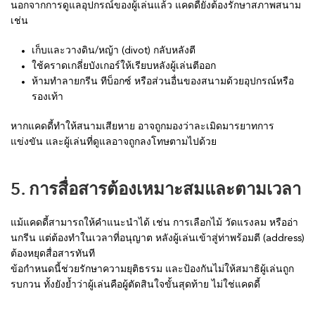
นอกจากการดูแลอุปกรณ์ของผู้เล่นแล้ว แคดดี้ยังต้องรักษาสภาพสนาม
เช่น
เก็บและวางดิน/หญ้า (divot) กลับหลังตี
ใช้คราดเกลี่ยบังเกอร์ให้เรียบหลังผู้เล่นตีออก
ห้ามทำลายกรีน ทีบ็อกซ์ หรือส่วนอื่นของสนามด้วยอุปกรณ์หรือ
รองเท้า
หากแคดดี้ทำให้สนามเสียหาย อาจถูกมองว่าละเมิดมารยาทการ
แข่งขัน และผู้เล่นที่ดูแลอาจถูกลงโทษตามไปด้วย
5. การสื่อสารต้องเหมาะสมและตามเวลา
แม้แคดดี้สามารถให้คำแนะนำได้ เช่น การเลือกไม้ วัดแรงลม หรืออ่า
นกรีน แต่ต้องทำในเวลาที่อนุญาต หลังผู้เล่นเข้าสู่ท่าพร้อมตี (address)
ต้องหยุดสื่อสารทันที
ข้อกำหนดนี้ช่วยรักษาความยุติธรรม และป้องกันไม่ให้สมาธิผู้เล่นถูก
รบกวน ทั้งยังย้ำว่าผู้เล่นคือผู้ตัดสินใจขั้นสุดท้าย ไม่ใช่แคดดี้