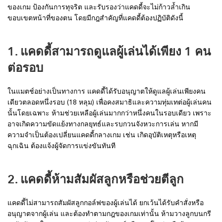
ของเกม ป้องกันการทุจริต และรับรองว่าแคดดี้จะไม่ก้าวล้ำเกิน
ขอบเขตหน้าที่ของตน โดยมีกฎสำคัญที่แคดดี้ต้องปฏิบัติดังนี้
1. แคดดี้สามารถดูแลผู้เล่นได้เพียง 1 คน
ต่อรอบ
ในแมตช์อย่างเป็นทางการ แคดดี้ได้รับอนุญาตให้ดูแลผู้เล่นเพียงคน
เดียวตลอดหนึ่งรอบ (18 หลุม) เพื่อคงสมาธิและความทุ่มเทต่อผู้เล่นคน
นั้นโดยเฉพาะ ห้ามช่วยเหลือผู้เล่นมากกว่าหนึ่งคนในรอบเดียว เพราะ
อาจเกิดความขัดแย้งทางกลยุทธ์และรบกวนจังหวะการเล่น หากมี
ความจำเป็นต้องเปลี่ยนแคดดี้กลางเกม เช่น เกิดอุบัติเหตุหรือเหตุ
ฉุกเฉิน ต้องแจ้งผู้จัดการแข่งขันทันที
2. แคดดี้ห้ามสัมผัสลูกหรือช่วยตีลูก
แคดดี้ไม่สามารถสัมผัสลูกกอล์ฟของผู้เล่นได้ ยกเว้นได้รับคำสั่งหรือ
อนุญาตจากผู้เล่น และต้องทำตามกฎของเกมเท่านั้น ห้ามวางลูกบนกรี