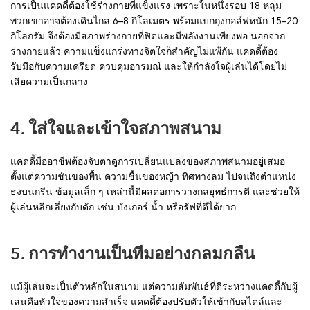
การเป็นแคดดี้ต้องใช้ร่างกายที่แข็งแรง เพราะในหนึ่งรอบ 18 หลุม
พวกเขาอาจต้องเดินไกล 6–8 กิโลเมตร พร้อมแบกถุงกอล์ฟหนัก 15–20
กิโลกรัม จึงต้องมีสภาพร่างกายที่ฟิตและมีพลังงานเพียงพอ นอกจาก
ร่างกายแล้ว ความแข็งแกร่งทางจิตใจก็สำคัญไม่แพ้กัน แคดดี้ต้อง
รับมือกับความเครียด ควบคุมอารมณ์ และให้กำลังใจผู้เล่นได้โดยไม่
เสียความเป็นกลาง
4. ใส่ใจและเข้าใจสภาพสนาม
แคดดี้มืออาชีพต้องจับตาดูการเปลี่ยนแปลงของสภาพสนามอยู่เสมอ
ตั้งแต่ความชันของพื้น ความชื้นของหญ้า ทิศทางลม ไปจนถึงตำแหน่ง
ธงบนกรีน ข้อมูลเล็ก ๆ เหล่านี้มีผลต่อการวางกลยุทธ์การตี และช่วยให้
ผู้เล่นหลีกเลี่ยงกับดัก เช่น บังเกอร์ น้ำ หรือรัฟที่ตีได้ยาก
5. การทำงานเป็นทีมอย่างกลมกลืน
แม้ผู้เล่นจะเป็นตัวหลักในสนาม แต่ความสัมพันธ์ที่ดีระหว่างแคดดี้กับผู้
เล่นคือหัวใจของความสำเร็จ แคดดี้ต้องปรับตัวให้เข้ากับสไตล์และ