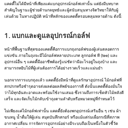
แคดดี้ไม่ได้มีหน้าที่เพียงแค่แบกอุปกรณ์กอล์ฟเท่านั้น แต่ยังมีบทบาท
สำคัญในฐานะผู้ช่วยด้านกลยุทธ์และผู้สนับสนุนทางจิตวิทยาให้กับผู้
เล่นด้วย ในทางปฏิบัติ หน้าที่หลักของแคดดี้ครอบคลุมหลายด้าน ดังนี้:
1. แบกและดูแลอุปกรณ์กอล์ฟ
หน้าที่พื้นฐานที่สุดของแคดดี้คือการแบกถุงกอล์ฟของผู้เล่นตลอดการ
แข่งขัน ภายในถุงจะมีไม้กอล์ฟหลายประเภท ลูกกอล์ฟ ที (tee) และ
อุปกรณ์อื่น ๆ แคดดี้มืออาชีพต้องรู้แน่ชัดว่ามีอะไรอยู่ในถุงบ้าง และ
สามารถหยิบไม้ที่ผู้เล่นต้องการได้อย่างรวดเร็วและแม่นยำ
นอกจากการแบกถุงแล้ว แคดดี้ยังมีหน้าที่ดูแลรักษาอุปกรณ์ ไม้กอล์ฟที่
สกปรกหรือชำรุดอาจส่งผลต่อผลลัพธ์ของการตี ดังนั้นแคดดี้ต้องมั่นใจ
ว่าไม้ทุกอันสะอาดและพร้อมใช้งานเสมอ ซึ่งรวมถึงการเช็ดหัวไม้หลังตี
เสร็จ และจัดเก็บไม้กลับเข้าถุงตามลำดับหรือหมวดหมู่ที่กำหนดไว้
ไม่เพียงแค่ไม้กอล์ฟเท่านั้น แคดดี้ยังต้องพกอุปกรณ์เสริมอื่น ๆ เช่น ผ้า
ขนหนู น้ำดื่มให้ผู้เล่น สมุดบันทึกสกอร์ หรือแม้แต่ร่มเผื่อกรณีที่สภาพ
อากาศเปลี่ยน การจัดการอุปกรณ์อย่างมีระบบถือเป็นหนึ่งในตัวชี้วัด