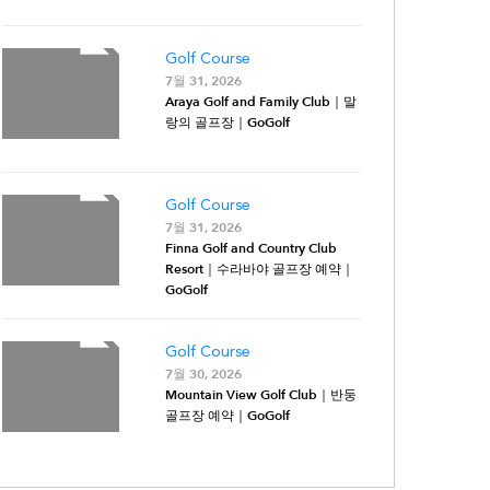
Golf Course
7월 31, 2026
Araya Golf and Family Club｜말
랑의 골프장｜GoGolf
Golf Course
7월 31, 2026
Finna Golf and Country Club
Resort｜수라바야 골프장 예약｜
GoGolf
Golf Course
7월 30, 2026
Mountain View Golf Club｜반둥
골프장 예약｜GoGolf