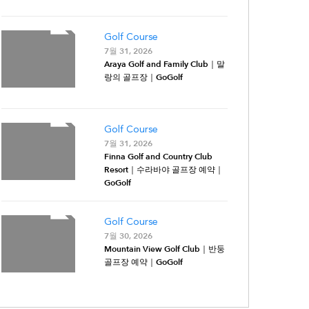
Golf Course
7월 31, 2026
Araya Golf and Family Club｜말
랑의 골프장｜GoGolf
Golf Course
7월 31, 2026
Finna Golf and Country Club
Resort｜수라바야 골프장 예약｜
GoGolf
Golf Course
7월 30, 2026
Mountain View Golf Club｜반둥
골프장 예약｜GoGolf