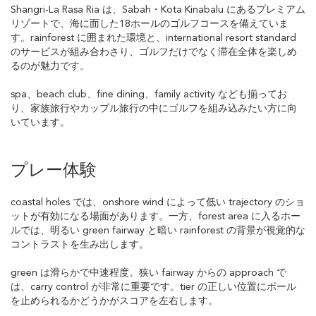
Shangri-La Rasa Ria は、Sabah・Kota Kinabalu にあるプレミアム
リゾートで、海に面した18ホールのゴルフコースを備えていま
す。rainforest に囲まれた環境と、international resort standard
のサービスが組み合わさり、ゴルフだけでなく滞在全体を楽しめ
るのが魅力です。
spa、beach club、fine dining、family activity なども揃ってお
り、家族旅行やカップル旅行の中にゴルフを組み込みたい方に向
いています。
プレー体験
coastal holes では、onshore wind によって低い trajectory のショ
ットが有効になる場面があります。一方、forest area に入るホー
ルでは、明るい green fairway と暗い rainforest の背景が視覚的な
コントラストを生み出します。
green は滑らかで中速程度。狭い fairway からの approach で
は、carry control が非常に重要です。tier の正しい位置にボール
を止められるかどうかがスコアを左右します。