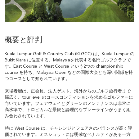
概要と評判
Kuala Lumpur Golf & Country Club (KLGCC) は、Kuala Lumpur の
Bukit Kiara に位置する、Malaysiaを代表する名門ゴルフクラブで
す。East Course と West Course という2つの championship
course を持ち、Malaysia Open などの国際大会とも深い関係を持
つコースとして知られています。
来場者層は、正会員、法人ゲスト、海外からのゴルフ旅行者まで
幅広く、tour level のコースコンディションを求めるゴルファーに
向いています。フェアウェイとグリーンのメンテナンスは非常に
高水準で、トロピカルな景観と論理的なプレーラインがうまく組
み合わされています。
特に West Course は、チャレンジとフェアさのバランスが高く評
価されています。ミスショットには明確なペナルティがある一方