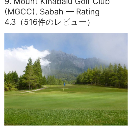
9. Mount Kinabalu Golf Club
(MGCC), Sabah — Rating
4.3（516件のレビュー）