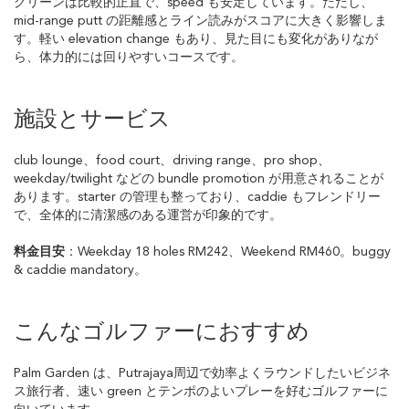
グリーンは比較的正直で、speed も安定しています。ただし、
mid-range putt の距離感とライン読みがスコアに大きく影響しま
す。軽い elevation change もあり、見た目にも変化がありなが
ら、体力的には回りやすいコースです。
施設とサービス
club lounge、food court、driving range、pro shop、
weekday/twilight などの bundle promotion が用意されることが
あります。starter の管理も整っており、caddie もフレンドリー
で、全体的に清潔感のある運営が印象的です。
料金目安
：Weekday 18 holes RM242、Weekend RM460。buggy
& caddie mandatory。
こんなゴルファーにおすすめ
Palm Garden は、Putrajaya周辺で効率よくラウンドしたいビジネ
ス旅行者、速い green とテンポのよいプレーを好むゴルファーに