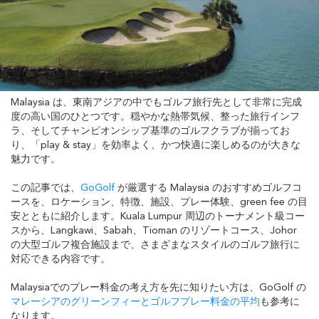
Malaysia は、東南アジアの中でもゴルフ旅行先として非常に完成
度の高い国のひとつです。穏やかな熱帯気候、整った旅行インフ
ラ、そしてチャンピオンシップ基準のゴルフクラブが揃ってお
り、「play & stay」を効率よく、かつ快適に楽しめるのが大きな
魅力です。
この記事では、
GoGolf
が厳選する Malaysia のおすすめゴルフコ
ースを、ロケーション、特徴、施設、プレー体験、green fee の目
安とともに紹介します。Kuala Lumpur 周辺のトーナメント級コー
スから、Langkawi、Sabah、Tioman のリゾートコース、Johor
の大型ゴルフ複合施設まで、さまざまなスタイルのゴルフ旅行に
対応できる内容です。
Malaysiaでのプレー料金の考え方を先に知りたい方は、GoGolf の
マレーシアのグリーンフィーとゴルフプレー料金の平均
も参考に
なります。