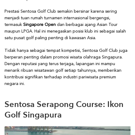
Prestasi Sentosa Golf Club semakin bersinar karena sering
menjadi tuan rumah turnamen internasional bergengsi,
termasuk
Singapore Open
dan berbagai ajang Asian Tour
maupun LPGA. Hal ini menegaskan posisi klub ini sebagai salah
satu pusat golf paling penting di kawasan Asia.
Tidak hanya sebagai tempat kompetisi, Sentosa Golf Club juga
berperan penting dalam promosi wisata olahraga Singapura.
Dengan reputasi yang terus terjaga, lapangan ini mampu
menarik ribuan wisatawan golf setiap tahunnya, memberikan
kontribusi signifikan terhadap industri pariwisata premium
negara ini.
Sentosa Serapong Course: Ikon
Golf Singapura