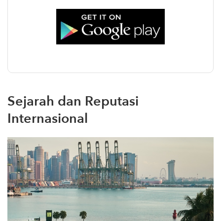
Sejarah dan Reputasi
Internasional