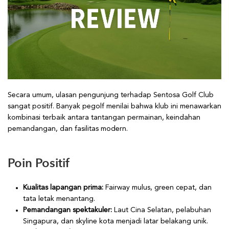
Secara umum, ulasan pengunjung terhadap Sentosa Golf Club
sangat positif. Banyak pegolf menilai bahwa klub ini menawarkan
kombinasi terbaik antara tantangan permainan, keindahan
pemandangan, dan fasilitas modern.
Poin Positif
Kualitas lapangan prima:
Fairway mulus, green cepat, dan
tata letak menantang.
Pemandangan spektakuler:
Laut Cina Selatan, pelabuhan
Singapura, dan skyline kota menjadi latar belakang unik.