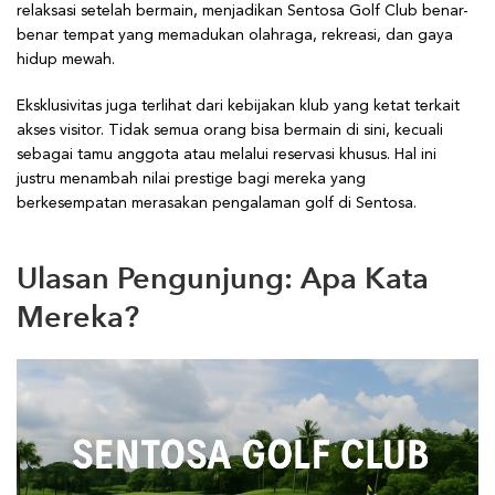
relaksasi setelah bermain, menjadikan Sentosa Golf Club benar-
benar tempat yang memadukan olahraga, rekreasi, dan gaya
hidup mewah.
Eksklusivitas juga terlihat dari kebijakan klub yang ketat terkait
akses visitor. Tidak semua orang bisa bermain di sini, kecuali
sebagai tamu anggota atau melalui reservasi khusus. Hal ini
justru menambah nilai prestige bagi mereka yang
berkesempatan merasakan pengalaman golf di Sentosa.
Ulasan Pengunjung: Apa Kata
Mereka?