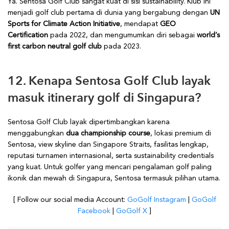
Ya. Sentosa Golf Club sangat kuat di sisi sustainability. Klub ini
menjadi golf club pertama di dunia yang bergabung dengan
UN
Sports for Climate Action Initiative
, mendapat
GEO
Certification
pada 2022, dan mengumumkan diri sebagai
world’s
first carbon neutral golf club
pada 2023.
12. Kenapa Sentosa Golf Club layak
masuk itinerary golf di Singapura?
Sentosa Golf Club layak dipertimbangkan karena
menggabungkan
dua championship course
, lokasi premium di
Sentosa, view skyline dan Singapore Straits, fasilitas lengkap,
reputasi turnamen internasional, serta sustainability credentials
yang kuat. Untuk golfer yang mencari pengalaman golf paling
ikonik dan mewah di Singapura, Sentosa termasuk pilihan utama.
[ Follow our social media Account:
GoGolf Instagram
|
GoGolf
Facebook
|
GoGolf X
]