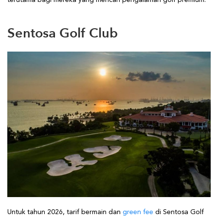
terutama bagi mereka yang mencari pengalaman golf premium.
Sentosa Golf Club
Untuk tahun 2026, tarif bermain dan
green fee
di Sentosa Golf