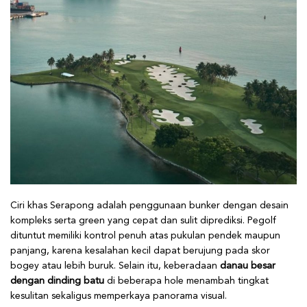
Ciri khas Serapong adalah penggunaan bunker dengan desain
kompleks serta green yang cepat dan sulit diprediksi. Pegolf
dituntut memiliki kontrol penuh atas pukulan pendek maupun
panjang, karena kesalahan kecil dapat berujung pada skor
bogey atau lebih buruk. Selain itu, keberadaan
danau besar
dengan dinding batu
di beberapa hole menambah tingkat
kesulitan sekaligus memperkaya panorama visual.