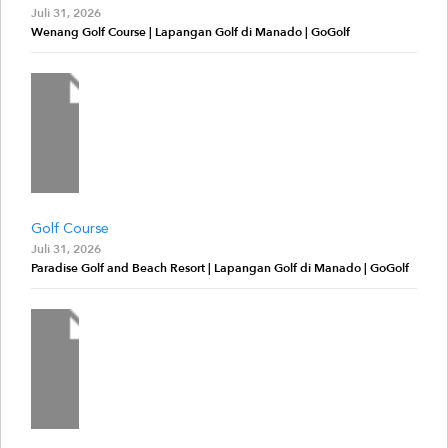
Juli 31, 2026
Wenang Golf Course | Lapangan Golf di Manado | GoGolf
Golf Course
Juli 31, 2026
Paradise Golf and Beach Resort | Lapangan Golf di Manado | GoGolf