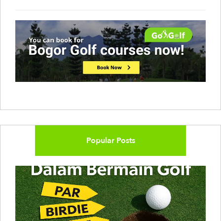
Popular Posts