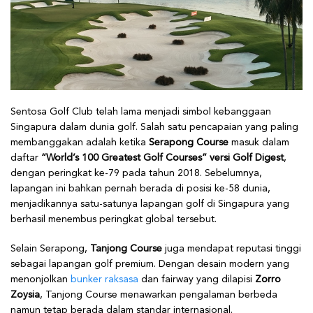
Sentosa Golf Club telah lama menjadi simbol kebanggaan
Singapura dalam dunia golf. Salah satu pencapaian yang paling
membanggakan adalah ketika
Serapong Course
masuk dalam
daftar
“World’s 100 Greatest Golf Courses” versi Golf Digest
,
dengan peringkat ke-79 pada tahun 2018. Sebelumnya,
lapangan ini bahkan pernah berada di posisi ke-58 dunia,
menjadikannya satu-satunya lapangan golf di Singapura yang
berhasil menembus peringkat global tersebut.
Selain Serapong,
Tanjong Course
juga mendapat reputasi tinggi
sebagai lapangan golf premium. Dengan desain modern yang
menonjolkan
bunker raksasa
dan fairway yang dilapisi
Zorro
Zoysia
, Tanjong Course menawarkan pengalaman berbeda
namun tetap berada dalam standar internasional.