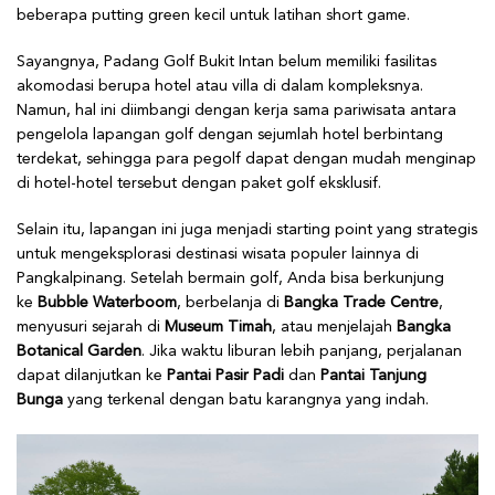
beberapa putting green kecil untuk latihan short game.
Sayangnya, Padang Golf Bukit Intan belum memiliki fasilitas
akomodasi berupa hotel atau villa di dalam kompleksnya.
Namun, hal ini diimbangi dengan kerja sama pariwisata antara
pengelola lapangan golf dengan sejumlah hotel berbintang
terdekat, sehingga para pegolf dapat dengan mudah menginap
di hotel-hotel tersebut dengan paket golf eksklusif.
Selain itu, lapangan ini juga menjadi starting point yang strategis
untuk mengeksplorasi destinasi wisata populer lainnya di
Pangkalpinang. Setelah bermain golf, Anda bisa berkunjung
ke
Bubble Waterboom
, berbelanja di
Bangka Trade Centre
,
menyusuri sejarah di
Museum Timah
, atau menjelajah
Bangka
Botanical Garden
. Jika waktu liburan lebih panjang, perjalanan
dapat dilanjutkan ke
Pantai Pasir Padi
dan
Pantai Tanjung
Bunga
yang terkenal dengan batu karangnya yang indah.