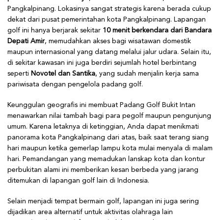
Pangkalpinang. Lokasinya sangat strategis karena berada cukup
dekat dari pusat pemerintahan kota Pangkalpinang. Lapangan
golf ini hanya berjarak sekitar
10 menit berkendara dari Bandara
Depati Amir
, memudahkan akses bagi wisatawan domestik
maupun internasional yang datang melalui jalur udara. Selain itu,
di sekitar kawasan ini juga berdiri sejumlah hotel berbintang
seperti
Novotel dan Santika
, yang sudah menjalin kerja sama
pariwisata dengan pengelola padang golf.
Keunggulan geografis ini membuat Padang Golf Bukit Intan
menawarkan nilai tambah bagi para pegolf maupun pengunjung
umum. Karena letaknya di ketinggian, Anda dapat menikmati
panorama kota Pangkalpinang dari atas, baik saat terang siang
hari maupun ketika gemerlap lampu kota mulai menyala di malam
hari. Pemandangan yang memadukan lanskap kota dan kontur
perbukitan alami ini memberikan kesan berbeda yang jarang
ditemukan di lapangan golf lain di Indonesia.
Selain menjadi tempat bermain golf, lapangan ini juga sering
dijadikan area alternatif untuk aktivitas olahraga lain