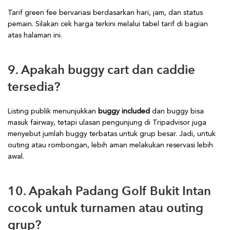
Tarif green fee bervariasi berdasarkan hari, jam, dan status
pemain. Silakan cek harga terkini melalui tabel tarif di bagian
atas halaman ini.
9. Apakah buggy cart dan caddie
tersedia?
Listing publik menunjukkan
buggy included
dan buggy bisa
masuk fairway, tetapi ulasan pengunjung di Tripadvisor juga
menyebut jumlah buggy terbatas untuk grup besar. Jadi, untuk
outing atau rombongan, lebih aman melakukan reservasi lebih
awal.
10. Apakah Padang Golf Bukit Intan
cocok untuk turnamen atau outing
grup?