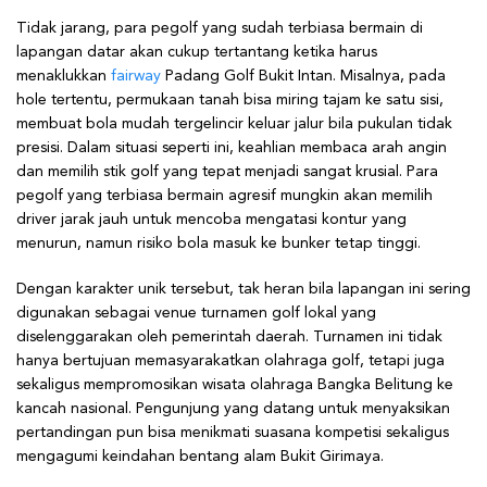
Tidak jarang, para pegolf yang sudah terbiasa bermain di
lapangan datar akan cukup tertantang ketika harus
menaklukkan
fairway
Padang Golf Bukit Intan. Misalnya, pada
hole tertentu, permukaan tanah bisa miring tajam ke satu sisi,
membuat bola mudah tergelincir keluar jalur bila pukulan tidak
presisi. Dalam situasi seperti ini, keahlian membaca arah angin
dan memilih stik golf yang tepat menjadi sangat krusial. Para
pegolf yang terbiasa bermain agresif mungkin akan memilih
driver jarak jauh untuk mencoba mengatasi kontur yang
menurun, namun risiko bola masuk ke bunker tetap tinggi.
Dengan karakter unik tersebut, tak heran bila lapangan ini sering
digunakan sebagai venue turnamen golf lokal yang
diselenggarakan oleh pemerintah daerah. Turnamen ini tidak
hanya bertujuan memasyarakatkan olahraga golf, tetapi juga
sekaligus mempromosikan wisata olahraga Bangka Belitung ke
kancah nasional. Pengunjung yang datang untuk menyaksikan
pertandingan pun bisa menikmati suasana kompetisi sekaligus
mengagumi keindahan bentang alam Bukit Girimaya.