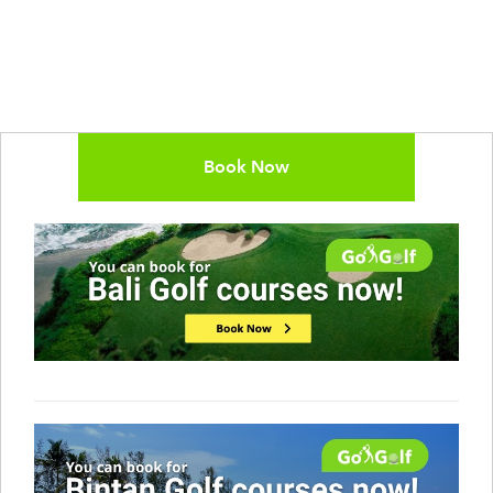
Book Now