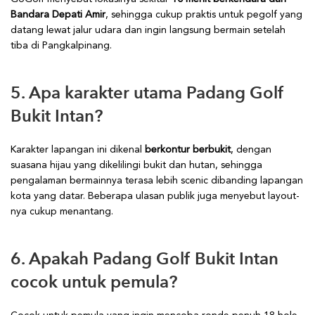
Bandara Depati Amir
, sehingga cukup praktis untuk pegolf yang
datang lewat jalur udara dan ingin langsung bermain setelah
tiba di Pangkalpinang.
5. Apa karakter utama Padang Golf
Bukit Intan?
Karakter lapangan ini dikenal
berkontur berbukit
, dengan
suasana hijau yang dikelilingi bukit dan hutan, sehingga
pengalaman bermainnya terasa lebih scenic dibanding lapangan
kota yang datar. Beberapa ulasan publik juga menyebut layout-
nya cukup menantang.
6. Apakah Padang Golf Bukit Intan
cocok untuk pemula?