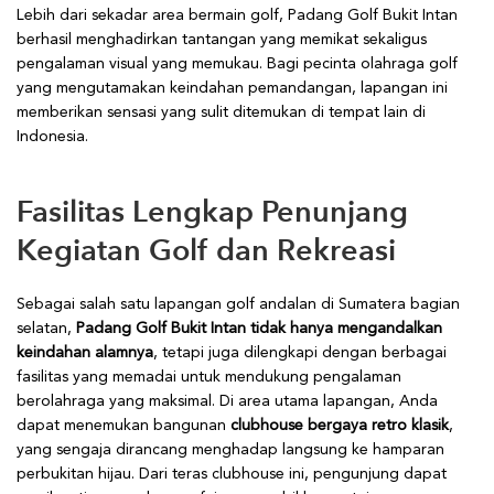
Lebih dari sekadar area bermain golf, Padang Golf Bukit Intan
berhasil menghadirkan tantangan yang memikat sekaligus
pengalaman visual yang memukau. Bagi pecinta olahraga golf
yang mengutamakan keindahan pemandangan, lapangan ini
memberikan sensasi yang sulit ditemukan di tempat lain di
Indonesia.
Fasilitas Lengkap Penunjang
Kegiatan Golf dan Rekreasi
Sebagai salah satu lapangan golf andalan di Sumatera bagian
selatan,
Padang Golf Bukit Intan tidak hanya mengandalkan
keindahan alamnya
, tetapi juga dilengkapi dengan berbagai
fasilitas yang memadai untuk mendukung pengalaman
berolahraga yang maksimal. Di area utama lapangan, Anda
dapat menemukan bangunan
clubhouse bergaya retro klasik
,
yang sengaja dirancang menghadap langsung ke hamparan
perbukitan hijau. Dari teras clubhouse ini, pengunjung dapat