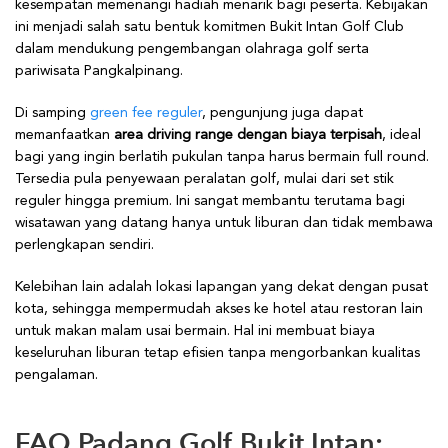
kesempatan memenangi hadiah menarik bagi peserta. Kebijakan
ini menjadi salah satu bentuk komitmen Bukit Intan Golf Club
dalam mendukung pengembangan olahraga golf serta
pariwisata Pangkalpinang.
Di samping
green fee reguler
, pengunjung juga dapat
memanfaatkan
area driving range dengan biaya terpisah
, ideal
bagi yang ingin berlatih pukulan tanpa harus bermain full round.
Tersedia pula penyewaan peralatan golf, mulai dari set stik
reguler hingga premium. Ini sangat membantu terutama bagi
wisatawan yang datang hanya untuk liburan dan tidak membawa
perlengkapan sendiri.
Kelebihan lain adalah lokasi lapangan yang dekat dengan pusat
kota, sehingga mempermudah akses ke hotel atau restoran lain
untuk makan malam usai bermain. Hal ini membuat biaya
keseluruhan liburan tetap efisien tanpa mengorbankan kualitas
pengalaman.
FAQ Padang Golf Bukit Intan: