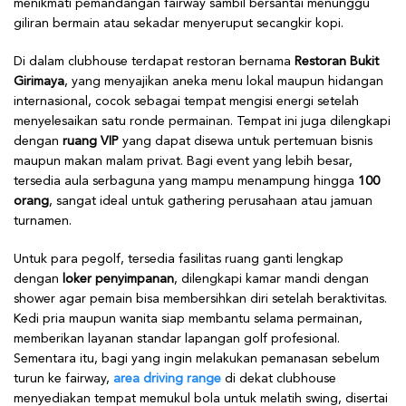
menikmati pemandangan fairway sambil bersantai menunggu
giliran bermain atau sekadar menyeruput secangkir kopi.
Di dalam clubhouse terdapat restoran bernama
Restoran Bukit
Girimaya
, yang menyajikan aneka menu lokal maupun hidangan
internasional, cocok sebagai tempat mengisi energi setelah
menyelesaikan satu ronde permainan. Tempat ini juga dilengkapi
dengan
ruang VIP
yang dapat disewa untuk pertemuan bisnis
maupun makan malam privat. Bagi event yang lebih besar,
tersedia aula serbaguna yang mampu menampung hingga
100
orang
, sangat ideal untuk gathering perusahaan atau jamuan
turnamen.
Untuk para pegolf, tersedia fasilitas ruang ganti lengkap
dengan
loker penyimpanan
, dilengkapi kamar mandi dengan
shower agar pemain bisa membersihkan diri setelah beraktivitas.
Kedi pria maupun wanita siap membantu selama permainan,
memberikan layanan standar lapangan golf profesional.
Sementara itu, bagi yang ingin melakukan pemanasan sebelum
turun ke fairway,
area driving range
di dekat clubhouse
menyediakan tempat memukul bola untuk melatih swing, disertai