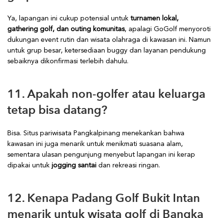
Ya, lapangan ini cukup potensial untuk
turnamen lokal,
gathering golf, dan outing komunitas
, apalagi GoGolf menyoroti
dukungan event rutin dan wisata olahraga di kawasan ini. Namun
untuk grup besar, ketersediaan buggy dan layanan pendukung
sebaiknya dikonfirmasi terlebih dahulu.
11. Apakah non-golfer atau keluarga
tetap bisa datang?
Bisa. Situs pariwisata Pangkalpinang menekankan bahwa
kawasan ini juga menarik untuk menikmati suasana alam,
sementara ulasan pengunjung menyebut lapangan ini kerap
dipakai untuk
jogging santai
dan rekreasi ringan.
12. Kenapa Padang Golf Bukit Intan
menarik untuk wisata golf di Bangka